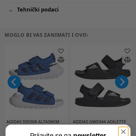
Tehnički podaci
MOGLO BI VAS ZANIMATI I OVO:
ADIDAS
ID0308 ALTASWIM
ADIDAS
GW0344 ADILETTE
2.0 I sandale
SANDAL K sandale
Prijavite se na
newsletter