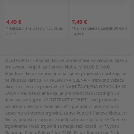
4,49 €
7,49 €
*Najniža cijena u zadnjih 30 dana:
*Najniža cijena u zadnjih 30 dana:
8,99 €
14,99 €
KLUB POPUST - Popust, koji se obračunava na redovnu cijenu
proizvoda, i vrijedi za članove kluba. /// KLUB BONUS -
Vrijednost koja se obračuna na cijenu proizvoda i pribraja se
na klupsku karticu. /// TRENUTNA CIJENA – Trenutno važeća
akcijska cijena za proizvod. /// NAJNIŽA CIJENA U ZADNJIH 30
DANA – Najniža cijena koju je proizvod imao u zadnjih 30
dana za sve kupce. /// INTERNET POPUST - kod proizvoda
označenih tekstom "web akcija" - ponuda vrijedi samo za
kupovinu u internet trgovini, za sve kupce i članove kluba. ///
Akcije, popusti i kuponi se međusobno isključuju. /// Cijene u
trgovinama i web trgovini se mogu razlikovati. /// *Cybex
Platinum, Cybex Balios S lux 2026, Britax Römer Lux, Frida,