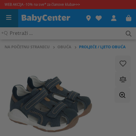
WEB AKCIJA -10% na sve* za članove kluba
>>>
Pretraži
...
NA POČETNU STRANICU
OBUĆA
PROLJEĆE / LJETO OBUĆA