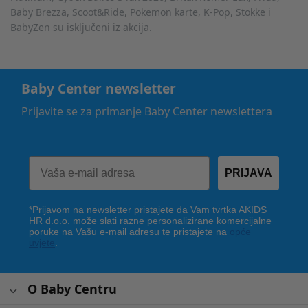
Baby Brezza, Scoot&Ride, Pokemon karte, K-Pop, Stokke i
BabyZen su isključeni iz akcija.
Baby Center newsletter
Prijavite se za primanje Baby Center newslettera
PRIJAVA
*Prijavom na newsletter pristajete da Vam tvrtka AKIDS
HR d.o.o. može slati razne personalizirane komercijalne
poruke na Vašu e-mail adresu te pristajete na
opće
uvjete
.
O Baby Centru