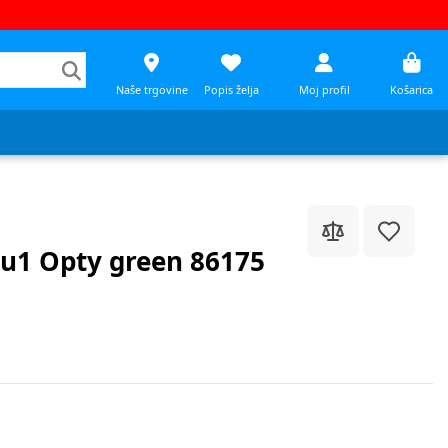
Naše trgovine
Popis želja
Moj profil
Košarica
3u1 Opty green 86175