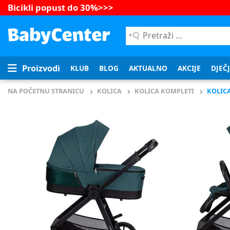
Bicikli popust do 30%
>>>
Pretraži
...
Proizvodi
KLUB
BLOG
AKTUALNO
AKCIJE
DJEČ
NA POČETNU STRANICU
KOLICA
KOLICA KOMPLETI
KOLICA