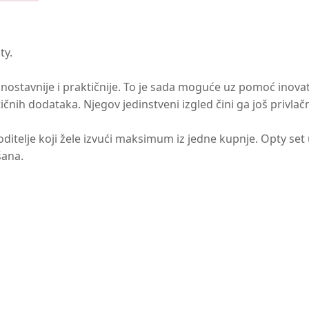
ty.
 jednostavnije i praktičnije. To je sada moguće uz pomoć inova
h dodataka. Njegov jedinstveni izgled čini ga još privlačni
oditelje koji žele izvući maksimum iz jedne kupnje. Opty se
šana.