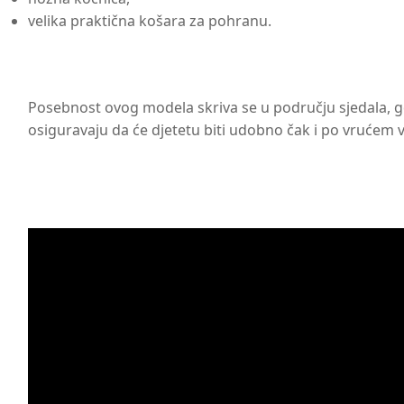
velika praktična košara za pohranu.
Posebnost ovog modela skriva se u području sjedala, gdj
osiguravaju da će djetetu biti udobno čak i po vrućem