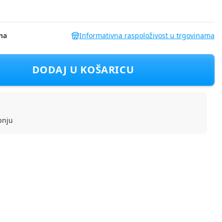
na
Informativna raspoloživost u trgovinama
 86175
DODAJ U KOŠARICU
pnju