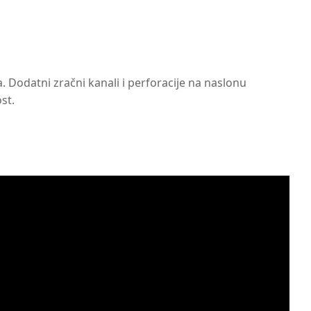
 Dodatni zračni kanali i perforacije na naslonu
st.