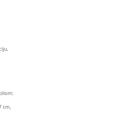
iju,
bilom:
7 cm,