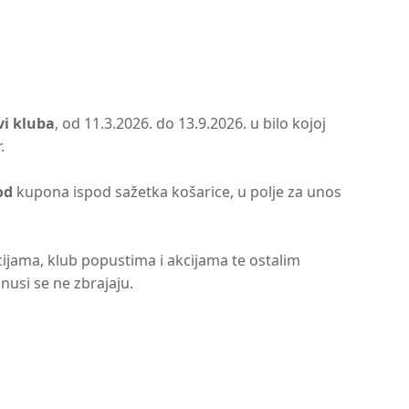
vi kluba
, od 11.3.2026. do 13.9.2026. u bilo kojoj
.
od
kupona ispod sažetka košarice, u polje za unos
cijama, klub popustima i akcijama te ostalim
nusi se ne zbrajaju.