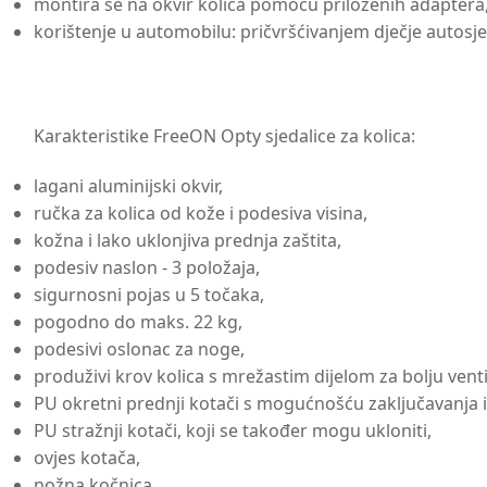
montira se na okvir kolica pomoću priloženih adaptera
korištenje u automobilu: pričvršćivanjem dječje autos
Karakteristike FreeON Opty sjedalice za kolica:
lagani aluminijski okvir,
ručka za kolica od kože i podesiva visina,
kožna i lako uklonjiva prednja zaštita,
podesiv naslon - 3 položaja,
sigurnosni pojas u 5 točaka,
pogodno do maks. 22 kg,
podesivi oslonac za noge,
produživi krov kolica s mrežastim dijelom za bolju venti
PU okretni prednji kotači s mogućnošću zaključavanja i 
PU stražnji kotači, koji se također mogu ukloniti,
ovjes kotača,
nožna kočnica,