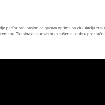
e perforirani naslon osigurava optimalnu cirkulaciju zraka.
 vremenu. Tkanina osigurava brzo sušenje i dobru prozračno