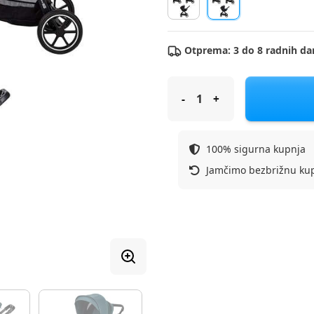
Otprema: 3 do 8 radnih da
FREEON kolica 3u1 Opty green
100% sigurna kupnja
Jamčimo bezbrižnu ku