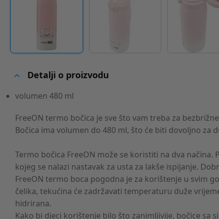
Detalji o proizvodu
volumen 480 ml
FreeON termo bočica je sve što vam treba za bezbrižne š
Bočica ima volumen do 480 ml, što će biti dovoljno za 
Termo bočica FreeON može se koristiti na dva načina. Po ž
kojeg se nalazi nastavak za usta za lakše ispijanje. Dobro
FreeON termo boca pogodna je za korištenje u svim god
čelika, tekućina će zadržavati temperaturu duže vrijeme
hidrirana.
Kako bi djeci korištenje bilo što zanimljivije, bočice sa 