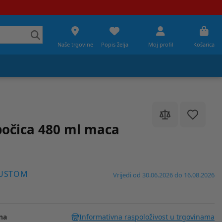
Naše trgovine
Popis želja
Moj profil
Košarica
očica 480 ml maca
PUSTOM
Vrijedi od 30.06.2026 do 16.08.2026
na
Informativna raspoloživost u trgovinama