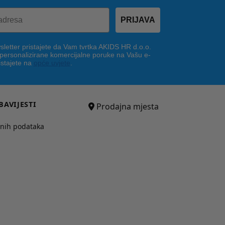
PRIJAVA
letter pristajete da Vam tvrtka AKIDS HR d.o.o.
 personalizirane komercijalne poruke na Vašu e-
istajete na
opće uvjete
.
BAVIJESTI
Prodajna mjesta
bnih podataka