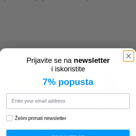
Prijavite se na
newsletter
20%
i iskoristite
KLUB POPUST
7% popusta
Želim primati newsletter