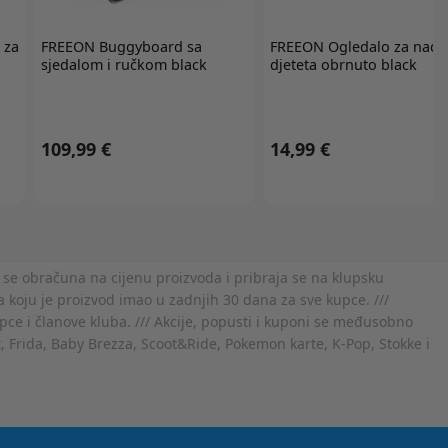
 za
FREEON
Buggyboard sa
FREEON
Ogledalo za nadz
sjedalom i ručkom black
djeteta obrnuto black
109,99 €
14,99 €
 se obračuna na cijenu proizvoda i pribraja se na klupsku
 koju je proizvod imao u zadnjih 30 dana za sve kupce. ///
ce i članove kluba. /// Akcije, popusti i kuponi se međusobno
x, Frida, Baby Brezza, Scoot&Ride, Pokemon karte, K-Pop, Stokke i