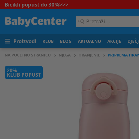
Bicikli popust do 30%
>>>
Pretraži
...
Proizvodi
KLUB
BLOG
AKTUALNO
AKCIJE
DJEČ
NA POČETNU STRANICU
NJEGA
HRANJENJE
PRIPREMA HRA
20%
KLUB POPUST