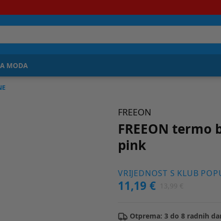
JA MODA
NE
FREEON
FREEON termo b
pink
VRIJEDNOST S KLUB PO
11,19 €
13,99 €
Otprema: 3 do 8 radnih da