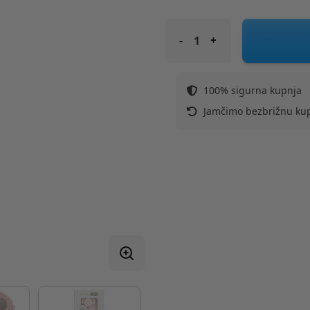
FREEON termo bočica 480 ml 
100% sigurna kupnja
Jamčimo bezbrižnu ku