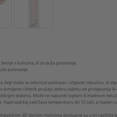
etnje s kolicima, ili za duža putovanja.
duže putovanje.
elji može se odvrnuti poklopac i izlijevati tekućinu, ili otp
 brtvljene i štitnik pružaju dobru zaštitu od prolijevanja ili
išnjim dobima. Može se napuniti toplom ili hladnom tekući
. Topli sadržaj zadržava temperaturu do 12 sati, a hladan s
simpatičnim 3D dječjim motivima dostupne su u tri različite bo