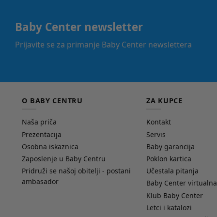
Baby Center newsletter
Prijavite se za primanje Baby Center newslettera
O BABY CENTRU
ZA KUPCE
Naša priča
Kontakt
Prezentacija
Servis
Osobna iskaznica
Baby garancija
Zaposlenje u Baby Centru
Poklon kartica
Pridruži se našoj obitelji - postani
Učestala pitanja
ambasador
Baby Center virtualna
Klub Baby Center
Letci i katalozi