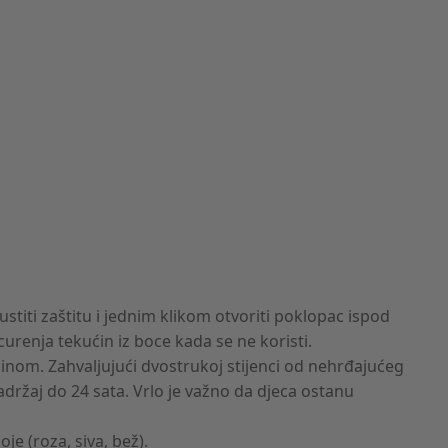
ustiti zaštitu i jednim klikom otvoriti poklopac ispod
 curenja tekućin iz boce kada se ne koristi.
nom. Zahvaljujući dvostrukoj stijenci od nehrđajućeg
adržaj do 24 sata. Vrlo je važno da djeca ostanu
je (roza, siva, bež).