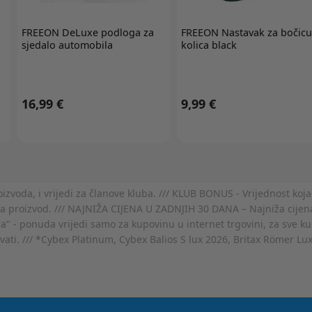
FREEON
DeLuxe podloga za
FREEON
Nastavak za bočicu
sjedalo automobila
kolica black
16,99 €
9,99 €
voda, i vrijedi za članove kluba. /// KLUB BONUS - Vrijednost koja
za proizvod. /// NAJNIŽA CIJENA U ZADNJIH 30 DANA – Najniža cijena
- ponuda vrijedi samo za kupovinu u internet trgovini, za sve kup
ovati. /// *Cybex Platinum, Cybex Balios S lux 2026, Britax Römer Lu