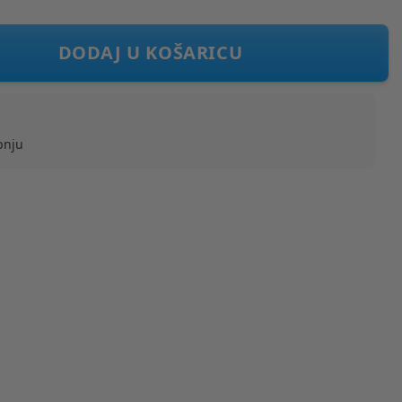
maca pink
DODAJ U KOŠARICU
pnju