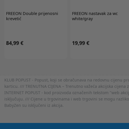
FREEON
Double prijenosni
FREEON
nastavak za wc
krevetić
white/gray
84,99 €
19,99 €
KLUB POPUST - Popust, koji se obračunava na redovnu cijenu proiz
karticu. /// TRENUTNA CIJENA – Trenutno važeća akcijska cijena 
INTERNET POPUST - kod proizvoda označenih tekstom "web akcija" 
isključuju. /// Cijene u trgovinama i web trgovini se mogu razlik
BabyZen su isključeni iz akcija.