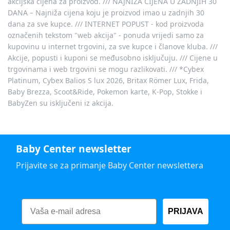
akcijska cijena za proizvod. /// NAJNIŽA CIJENA U ZADNJIH 30
DANA – Najniža cijena koju je proizvod imao u zadnjih 30
dana za sve kupce. /// INTERNET POPUST - kod proizvoda
označenih tekstom "web akcija" - ponuda vrijedi samo za
kupovinu u internet trgovini, za sve kupce i članove kluba. ///
Akcije, popusti i kuponi se međusobno isključuju. /// Cijene u
trgovinama i web trgovini se mogu razlikovati. /// *Cybex
Platinum, Cybex Balios S lux 2026, Britax Römer Lux, Frida,
Baby Brezza, Scoot&Ride, Pokemon karte, K-Pop, Stokke i
BabyZen su isključeni iz akcija.
Baby Center newsletter
Prijavite se za primanje Baby Center newslettera
PRIJAVA