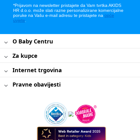
*Prijavom na newsletter pristajete da Vam tvrtka AKIDS
HR d.o.o. može slati razne personalizirane komercijalne
poruke na Vašu e-mail adresu te pristajete na
opće
uvjete
.
O Baby Centru
Za kupce
Internet trgovina
Pravne obavijesti