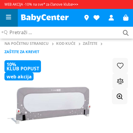
WEB AKCIJA -10% na sve* za članove kluba
>>>
Pretraži
...
NA POČETNU STRANICU
KOD KUĆE
ZAŠTITE
ZAŠTITE ZA KREVET
10%
KLUB POPUST
web akcija