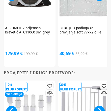
AEROMOOV
prijenosni
BEBE-JOU
podloga za
krevetić ATC11060 sivi grey
previjanje soft 77x72 ollie
179,99 €
30,59 €
199,99 €
33,99 €
PROVJERITE I DRUGE PROIZVODE:
10%
20%
KLUB POPUST
KLUB POPUST
web akcija