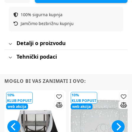
100% sigurna kupnja
Jamčimo bezbrižnu kupnju
Detalji o proizvodu
Tehnički podaci
MOGLO BI VAS ZANIMATI I OVO:
10%
10%
KLUB POPUST
KLUB POPUST
web akcija
web akcija