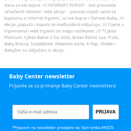
dana za sve kupce. /// INTERNET POPUST - kod proizvoda
označenih tekstom "web akcija" - ponuda vrijedi samo za
kupovinu u internet trgovini, za sve kupce i članove kluba. ///
Akcije, popusti i kuponi se međusobno isključuju. /// Cijene u
trgovinama i web trgovini se mogu razlikovati. /// *Cybex
Platinum, Cybex Balios S lux 2026, Britax Römer Lux, Frida,
Baby Brezza, Scoot&Ride, Pokemon karte, K-Pop, Stokke i
BabyZen su isključeni iz akcija.
Baby Center newsletter
Prijavite se za primanje Baby Center newslettera
PRIJAVA
*Prijavom na newsletter pristajete da Vam tvrtka AKIDS