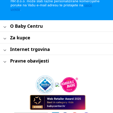
HR d.o.o. može slati razne personalizirane komercijalne
poruke na Vašu e-mail adresu te pristajete na
opće
uvjete
.
O Baby Centru
Za kupce
Internet trgovina
Pravne obavijesti