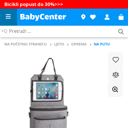
Bicikli popust do 30%
>>>
Pretraži
...
NA POČETNU STRANICU
LJETO
OPREMA
NA PUTU