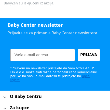
BabyZen su isključeni iz akcija.
Baby Center newsletter
Prijavite se za primanje Baby Center newslettera
PRIJAVA
*Prijavom na newsletter pristajete da Vam tvrtka AKIDS
HR d.o.o. može slati razne personalizirane komercijalne
poruke na Vašu e-mail adresu te pristajete na
opće
uvjete
.
O Baby Centru
Za kupce