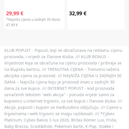
29,99 €
32,99 €
*Najniža cijena u zadnjih 30 dana:
47,99 €
KLUB POPUST - Popust, koji se obračunava na redovnu cijenu
proizvoda, i vrijedi za članove kluba. /// KLUB BONUS -
Vrijednost koja se obračuna na cijenu proizvoda i pribraja se
na klupsku karticu. /// TRENUTNA CIJENA – Trenutno važeća
akcijska cijena za proizvod. /// NAJNIŽA CIJENA U ZADNJIH 30
DANA – Najniža cijena koju je proizvod imao u zadnjih 30
dana za sve kupce. /// INTERNET POPUST - kod proizvoda
označenih tekstom "web akcija" - ponuda vrijedi samo za
kupovinu u internet trgovini, za sve kupce i članove kluba. ///
Akcije, popusti i kuponi se međusobno isključuju. /// Cijene u
trgovinama i web trgovini se mogu razlikovati. /// *Cybex
Platinum, Cybex Balios S lux 2026, Britax Römer Lux, Frida,
Baby Brezza, Scoot&Ride, Pokemon karte, K-Pop, Stokke i