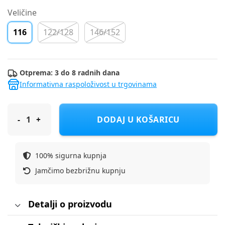
Veličine
116
122/128
146/152
Otprema: 3 do 8 radnih dana
Informativna raspoloživost u trgovinama
NAME IT pulover DR 13234375 Ž Bijela 116
DODAJ U KOŠARICU
100% sigurna kupnja
Jamčimo bezbrižnu kupnju
Detalji o proizvodu