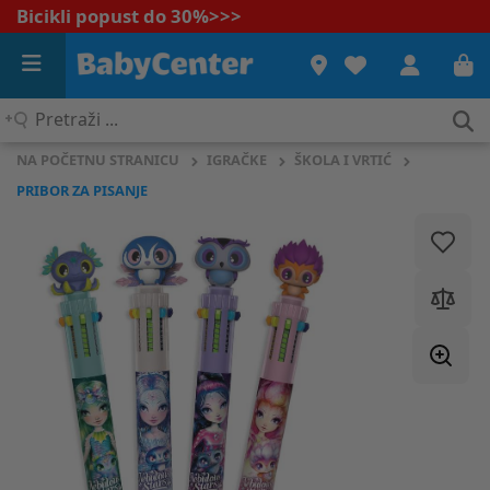
Bicikli popust do 30%
>>>
Pretraži
...
NA POČETNU STRANICU
IGRAČKE
ŠKOLA I VRTIĆ
PRIBOR ZA PISANJE