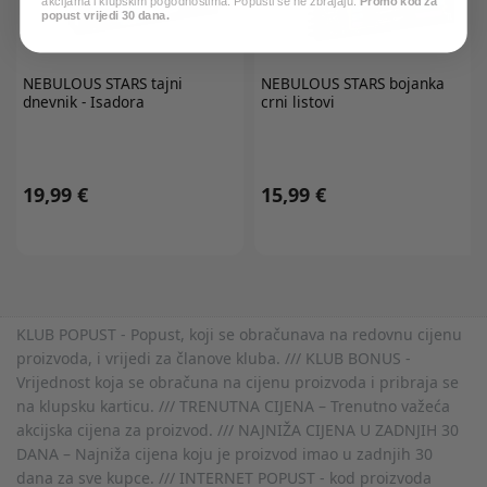
akcijama i klupskim pogodnostima. Popusti se ne zbrajaju.
Promo kod za
popust vrijedi 30 dana.
NEBULOUS STARS
tajni
NEBULOUS STARS
bojanka
dnevnik - Isadora
crni listovi
19,99 €
15,99 €
KLUB POPUST - Popust, koji se obračunava na redovnu cijenu
proizvoda, i vrijedi za članove kluba. /// KLUB BONUS -
Vrijednost koja se obračuna na cijenu proizvoda i pribraja se
na klupsku karticu. /// TRENUTNA CIJENA – Trenutno važeća
akcijska cijena za proizvod. /// NAJNIŽA CIJENA U ZADNJIH 30
DANA – Najniža cijena koju je proizvod imao u zadnjih 30
dana za sve kupce. /// INTERNET POPUST - kod proizvoda