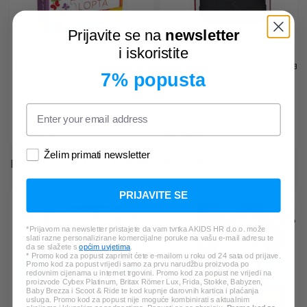
Prijavite se na
newsletter
i iskoristite
LISCIANI
čitaj i piši
FREE 2 PLAY
LCD ploča crvena
7% popusta
16,5 x 1 x 27 cm
11,99 €
16,99 €
Želim primati newsletter
PROVJERITE I DRUGE PROIZVODE:
PRIJAVITE SE
*Prijavom na newsletter pristajete da vam tvrtka AKIDS HR d.o.o. može
slati razne personalizirane komercijalne poruke na vašu e-mail adresu te
da se slažete s
općim uvjetima
.
* Promo kod za popust zaprimit ćete e-mailom u roku od 24 sata od prijave.
Promo kod za popust vrijedi samo za prvu narudžbu proizvoda po
redovnim cijenama u internet trgovini. Promo kod za popust ne vrijedi na
proizvode Cybex Platinum, Britax Römer Lux, Frida, Stokke, Babyzen,
Baby Brezza i Scoot & Ride te kod kupnje darovnih kartica i plaćanja
usluga. Promo kod za popust nije moguće kombinirati s aktualnim