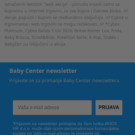
označenih tekstom "web akcija" - ponuda vrijedi samo za
kupovinu u internet trgovini, za sve kupce i članove kluba. ///
Akcije, popusti i kuponi se međusobno isključuju. /// Cijene u
trgovinama i web trgovini se mogu razlikovati. /// *Cybex
Platinum, Cybex Balios S lux 2026, Britax Römer Lux, Frida,
Baby Brezza, Scoot&Ride, Pokemon karte, K-Pop, Stokke i
BabyZen su isključeni iz akcija.
Baby Center newsletter
Prijavite se za primanje Baby Center newslettera
PRIJAVA
*Prijavom na newsletter pristajete da Vam tvrtka AKIDS
HR d.o.o. može slati razne personalizirane komercijalne
poruke na Vašu e-mail adresu te pristajete na
opće