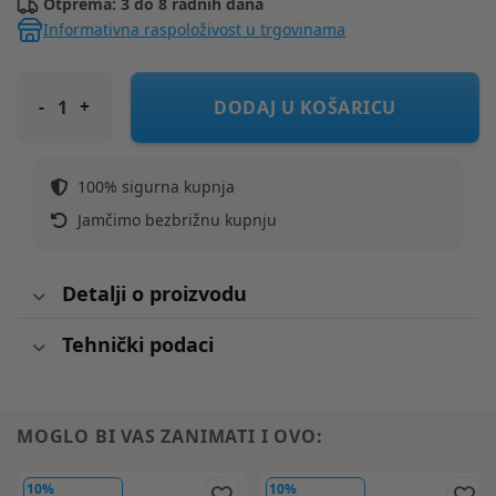
Otprema: 3 do 8 radnih dana
Informativna raspoloživost u trgovinama
PEG PEREGO Autosjedalica i-size 125-150 cm Viaggio Shuttle me
DODAJ U KOŠARICU
100% sigurna kupnja
Jamčimo bezbrižnu kupnju
Detalji o proizvodu
Tehnički podaci
MOGLO BI VAS ZANIMATI I OVO:
10%
10%