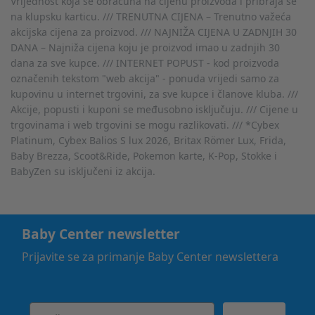
Vrijednost koja se obračuna na cijenu proizvoda i pribraja se
na klupsku karticu. /// TRENUTNA CIJENA – Trenutno važeća
akcijska cijena za proizvod. /// NAJNIŽA CIJENA U ZADNJIH 30
DANA – Najniža cijena koju je proizvod imao u zadnjih 30
dana za sve kupce. /// INTERNET POPUST - kod proizvoda
označenih tekstom "web akcija" - ponuda vrijedi samo za
kupovinu u internet trgovini, za sve kupce i članove kluba. ///
Akcije, popusti i kuponi se međusobno isključuju. /// Cijene u
trgovinama i web trgovini se mogu razlikovati. /// *Cybex
Platinum, Cybex Balios S lux 2026, Britax Römer Lux, Frida,
Baby Brezza, Scoot&Ride, Pokemon karte, K-Pop, Stokke i
BabyZen su isključeni iz akcija.
Baby Center newsletter
Prijavite se za primanje Baby Center newslettera