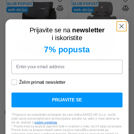
KLUB POPUST
KLUB POPUST
web akcija
web akcija
Prijavite se na
newsletter
i iskoristite
7% popusta
FREEON
Rider autosjedalica i-
JOIE®
Autosjedalica i-size 76-
size 100-150 cm
150 cm i-Bold i-Size thunder
Želim primati newsletter
116,99 €
242,99 €
PRIJAVITE SE
129,99 €
269,99 €
PROVJERITE I DRUGE PROIZVODE:
*Prijavom na newsletter pristajete da vam tvrtka AKIDS HR d.o.o. može
slati razne personalizirane komercijalne poruke na vašu e-mail adresu te
da se slažete s
općim uvjetima
.
10%
20%
* Promo kod za popust zaprimit ćete e-mailom u roku od 24 sata od prijave.
Promo kod za popust vrijedi samo za prvu narudžbu proizvoda po
KLUB POPUST
KLUB POPUST
redovnim cijenama u internet trgovini. Promo kod za popust ne vrijedi na