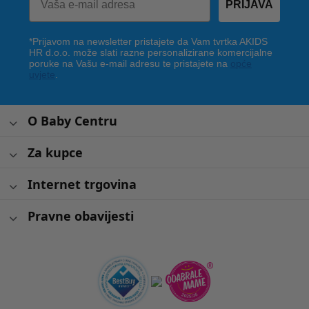
PRIJAVA
*Prijavom na newsletter pristajete da Vam tvrtka AKIDS
HR d.o.o. može slati razne personalizirane komercijalne
poruke na Vašu e-mail adresu te pristajete na
opće
uvjete
.
O Baby Centru
Za kupce
Internet trgovina
Pravne obavijesti