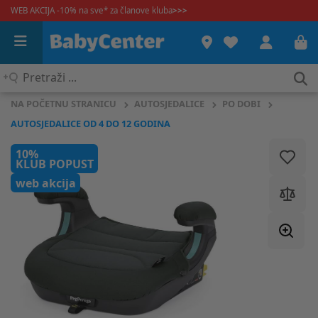
WEB AKCIJA -10% na sve* za članove kluba
>>>
Pretraži
...
NA POČETNU STRANICU
AUTOSJEDALICE
PO DOBI
AUTOSJEDALICE OD 4 DO 12 GODINA
10%
KLUB POPUST
web akcija