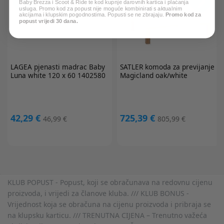
Baby Brezza i Scoot & Ride te kod kupnje darovnih kartica i plaćanja
usluga. Promo kod za popust nije moguće kombinirati s aktualnim
akcijama i klupskim pogodnostima. Popusti se ne zbrajaju.
Promo kod za
popust vrijedi 30 dana.
LAGEA
pjenasti madrac Baby
SATLER
komoda za previjanje
Luna white 120 x 60 1402580
Magicland oak/white
42,29 €
725,39 €
46,99 €
805,99 €
KLUB POPUST - Popust, koji se obračunava na redovnu cijenu
proizvoda, i vrijedi za članove kluba. /// KLUB BONUS -
Vrijednost koja se obračuna na cijenu proizvoda i pribraja se
na klupsku karticu. /// TRENUTNA CIJENA – Trenutno važeća