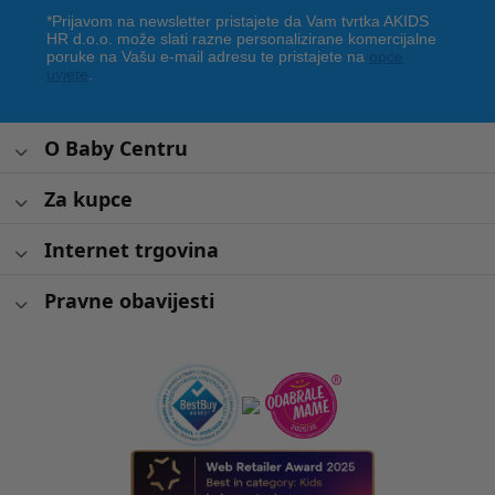
*Prijavom na newsletter pristajete da Vam tvrtka AKIDS
HR d.o.o. može slati razne personalizirane komercijalne
poruke na Vašu e-mail adresu te pristajete na
opće
uvjete
.
O Baby Centru
Za kupce
Internet trgovina
Pravne obavijesti