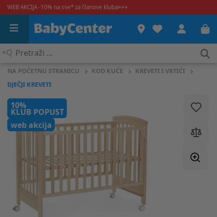
WEB AKCIJA -10% na sve* za članove kluba
>>>
Pretraži
...
NA POČETNU STRANICU
KOD KUĆE
KREVETI I VRTIĆI
DJEČJI KREVETI
10%
KLUB POPUST
web akcija