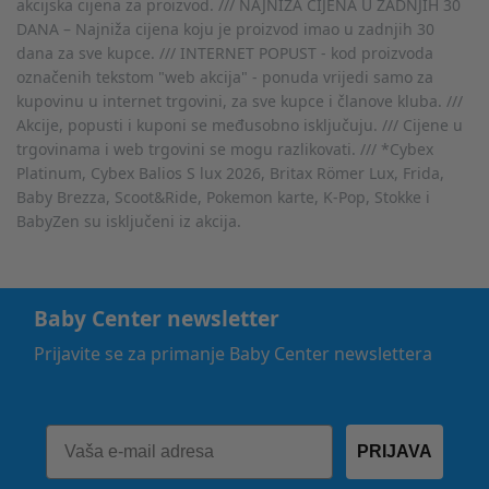
akcijska cijena za proizvod. /// NAJNIŽA CIJENA U ZADNJIH 30
DANA – Najniža cijena koju je proizvod imao u zadnjih 30
dana za sve kupce. /// INTERNET POPUST - kod proizvoda
označenih tekstom "web akcija" - ponuda vrijedi samo za
kupovinu u internet trgovini, za sve kupce i članove kluba. ///
Akcije, popusti i kuponi se međusobno isključuju. /// Cijene u
trgovinama i web trgovini se mogu razlikovati. /// *Cybex
Platinum, Cybex Balios S lux 2026, Britax Römer Lux, Frida,
Baby Brezza, Scoot&Ride, Pokemon karte, K-Pop, Stokke i
BabyZen su isključeni iz akcija.
Baby Center newsletter
Prijavite se za primanje Baby Center newslettera
PRIJAVA