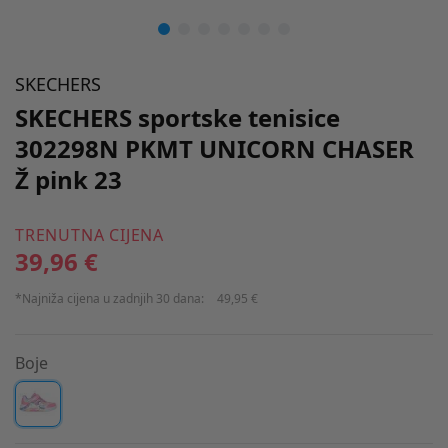
SKECHERS
SKECHERS sportske tenisice
302298N PKMT UNICORN CHASER
Ž pink 23
TRENUTNA CIJENA
39,96 €
*Najniža cijena u zadnjih 30 dana:
49,95 €
Boje