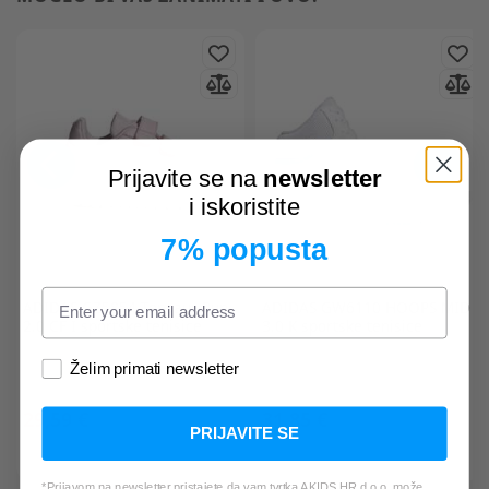
Prijavite se na
newsletter
i iskoristite
7% popusta
ADIDAS
GZ5854 Tensaur Run
ADIDAS
GW6110 HOOPS MID
2.0 CF I sportske tenisice
3.0 K sportske tenisice
Želim primati newsletter
29,59 €
31,85 €
PRIJAVITE SE
*Najniža cijena u zadnjih 30 dana:
*Najniža cijena u zadnjih 30 dana:
36,99 €
31,85 €
*Prijavom na newsletter pristajete da vam tvrtka AKIDS HR d.o.o. može