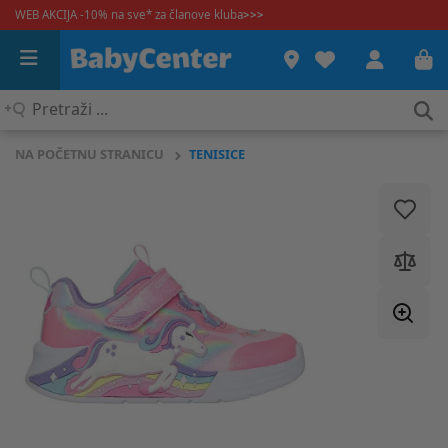
WEB AKCIJA -10% na sve* za članove kluba
>>>
Pretraži
...
NA POČETNU STRANICU
TENISICE