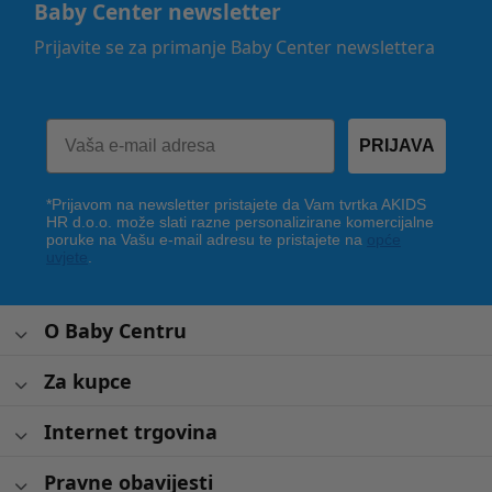
Baby Center newsletter
Prijavite se za primanje Baby Center newslettera
PRIJAVA
*Prijavom na newsletter pristajete da Vam tvrtka AKIDS
HR d.o.o. može slati razne personalizirane komercijalne
poruke na Vašu e-mail adresu te pristajete na
opće
uvjete
.
O Baby Centru
Za kupce
Internet trgovina
Pravne obavijesti