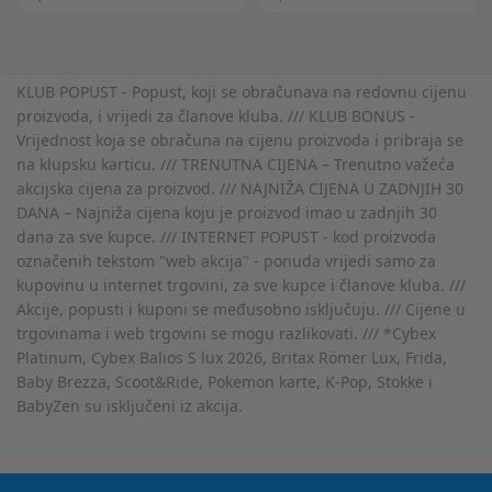
KLUB POPUST - Popust, koji se obračunava na redovnu cijenu
proizvoda, i vrijedi za članove kluba. /// KLUB BONUS -
Vrijednost koja se obračuna na cijenu proizvoda i pribraja se
na klupsku karticu. /// TRENUTNA CIJENA – Trenutno važeća
akcijska cijena za proizvod. /// NAJNIŽA CIJENA U ZADNJIH 30
DANA – Najniža cijena koju je proizvod imao u zadnjih 30
dana za sve kupce. /// INTERNET POPUST - kod proizvoda
označenih tekstom "web akcija" - ponuda vrijedi samo za
kupovinu u internet trgovini, za sve kupce i članove kluba. ///
Akcije, popusti i kuponi se međusobno isključuju. /// Cijene u
trgovinama i web trgovini se mogu razlikovati. /// *Cybex
Platinum, Cybex Balios S lux 2026, Britax Römer Lux, Frida,
Baby Brezza, Scoot&Ride, Pokemon karte, K-Pop, Stokke i
BabyZen su isključeni iz akcija.