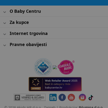
O Baby Centru
Za kupce
Internet trgovina
Pravne obavijesti
© 2026 Akids HR d.o.o., Zagreb |
Produkcija:
Bilumina d.o.o.