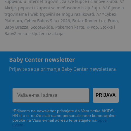
kupovinu u internet trgovini, za sve kupce i članove kluba. ///
Akcije, popusti i kuponi se međusobno isključuju. /// Cijene u
trgovinama i web trgovini se mogu razlikovati. /// *Cybex
Platinum, Cybex Balios S lux 2026, Britax Römer Lux, Frida,
Baby Brezza, Scoot&Ride, Pokemon karte, K-Pop, Stokke i
BabyZen su isključeni iz akcija.
Baby Center newsletter
Prijavite se za primanje Baby Center newslettera
PRIJAVA
*Prijavom na newsletter pristajete da Vam tvrtka AKIDS
HR d.o.o. može slati razne personalizirane komercijalne
poruke na Vašu e-mail adresu te pristajete na
opće
uvjete
.