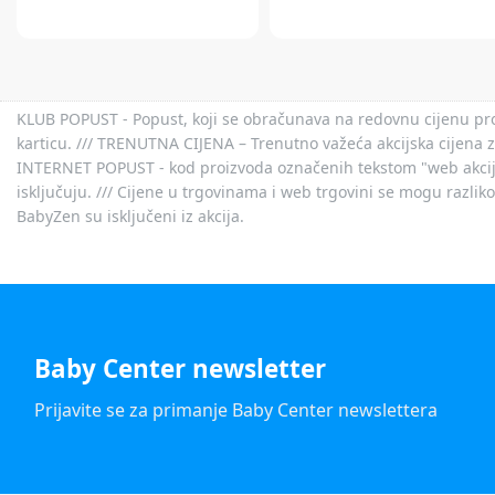
KLUB POPUST - Popust, koji se obračunava na redovnu cijenu proiz
karticu. /// TRENUTNA CIJENA – Trenutno važeća akcijska cijena 
INTERNET POPUST - kod proizvoda označenih tekstom "web akcija" 
isključuju. /// Cijene u trgovinama i web trgovini se mogu razlik
BabyZen su isključeni iz akcija.
Baby Center newsletter
Prijavite se za primanje Baby Center newslettera