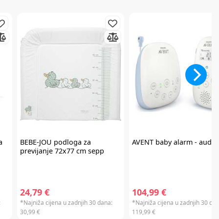
a
BEBE-JOU
podloga za
AVENT
baby alarm - audio
previjanje 72x77 cm sepp
24,79 €
104,99 €
:
*Najniža cijena u zadnjih 30 dana:
*Najniža cijena u zadnjih 30 dan
30,99 €
119,99 €