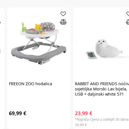
Prijavite se na
newsletter
i iskoristite
7% popusta
FREEON
ZOO hodalica
RABBIT AND FRIENDS
noćn
svjetiljka Morski Lav bijela,
Želim primati newsletter
USB + daljinski white 571
PRIJAVITE SE
69,99 €
23,99 €
*Najniža cijena u zadnjih 30 dana
29,99 €
*Prijavom na newsletter pristajete da vam tvrtka AKIDS HR d.o.o. može