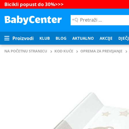
Bicikli popust do 30%
>>>
Pretraži
...
Proizvodi
KLUB
BLOG
AKTUALNO
AKCIJE
DJEČ
NA POČETNU STRANICU
KOD KUĆE
OPREMA ZA PREVIJANJE