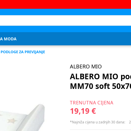
JA MODA
PODLOGE ZA PREVIJANJE
ALBERO MIO
ALBERO MIO pod
MM70 soft 50x7
TRENUTNA CIJENA
19,19 €
*Najniža cijena u zadnjih 30 dana:
2