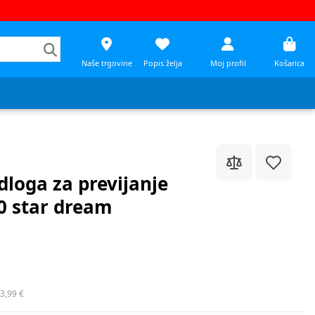
Naše trgovine
Popis želja
Moj profil
Košarica
loga za previjanje
0 star dream
3,99 €