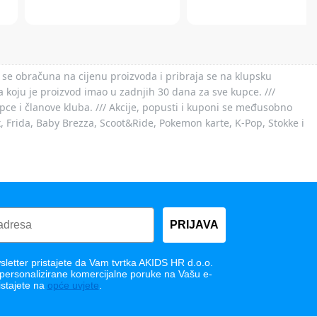
 se obračuna na cijenu proizvoda i pribraja se na klupsku
 koju je proizvod imao u zadnjih 30 dana za sve kupce. ///
ce i članove kluba. /// Akcije, popusti i kuponi se međusobno
x, Frida, Baby Brezza, Scoot&Ride, Pokemon karte, K-Pop, Stokke i
PRIJAVA
letter pristajete da Vam tvrtka AKIDS HR d.o.o.
 personalizirane komercijalne poruke na Vašu e-
istajete na
opće uvjete
.