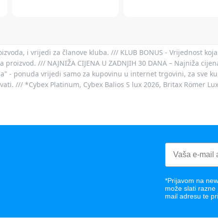
voda, i vrijedi za članove kluba. /// KLUB BONUS - Vrijednost koja
za proizvod. /// NAJNIŽA CIJENA U ZADNJIH 30 DANA – Najniža cijena
- ponuda vrijedi samo za kupovinu u internet trgovini, za sve kup
ovati. /// *Cybex Platinum, Cybex Balios S lux 2026, Britax Römer Lu
*Prijavom na news
može slati razne
mail adresu te pr