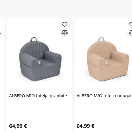
slati razne personalizirane komercijalne poruke na vašu e-mail adresu te
da se slažete s
općim uvjetima
.
* Promo kod za popust zaprimit ćete e-mailom u roku od 24 sata od prijave.
Promo kod za popust vrijedi samo za prvu narudžbu proizvoda po
redovnim cijenama u internet trgovini. Promo kod za popust ne vrijedi na
proizvode Cybex Platinum, Britax Römer Lux, Frida, Stokke, Babyzen,
Baby Brezza i Scoot & Ride te kod kupnje darovnih kartica i plaćanja
usluga. Promo kod za popust nije moguće kombinirati s aktualnim
akcijama i klupskim pogodnostima. Popusti se ne zbrajaju.
Promo kod za
popust vrijedi 30 dana.
ALBERO MIO
fotelja graphite
ALBERO MIO
fotelja nougat
64,99 €
64,99 €