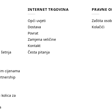
INTERNET TRGOVINA
PRAVNE O
Opći uvjeti
Zaštita oso
Dostava
Kolačići
Povrat
Zamjena veličine
Kontakt
 šetnja
Česta pitanja
nim cijenama
rtnership
 kolica za
a