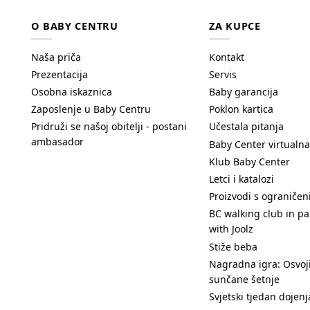
O BABY CENTRU
ZA KUPCE
Naša priča
Kontakt
Prezentacija
Servis
Osobna iskaznica
Baby garancija
Zaposlenje u Baby Centru
Poklon kartica
Pridruži se našoj obitelji - postani
Učestala pitanja
ambasador
Baby Center virtualna
Klub Baby Center
Letci i katalozi
Proizvodi s ograniče
BC walking club in pa
with Joolz
Stiže beba
Nagradna igra: Osvoji
sunčane šetnje
Svjetski tjedan dojenj