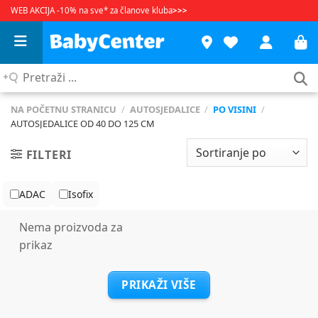
WEB AKCIJA -10% na sve* za članove kluba
>>>
Pretraži
...
NA POČETNU STRANICU
/
AUTOSJEDALICE
/
PO VISINI
/
AUTOSJEDALICE OD 40 DO 125 CM
FILTERI
ADAC
Isofix
Nema proizvoda za
prikaz
PRIKAŽI VIŠE