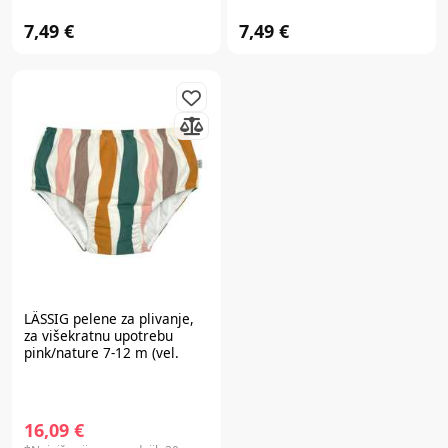
7,49 €
7,49 €
LÄSSIG
pelene za plivanje,
za višekratnu upotrebu
pink/nature 7-12 m (vel.
74/80) waves 1431001640-
12
16,09 €