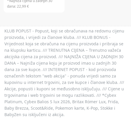
*Najniža cijena u zadnjih 30
dana:
22,99 €
KLUB POPUST - Popust, koji se obračunava na redovnu cijenu
proizvoda, i vrijedi za članove kluba. /// KLUB BONUS -
Vrijednost koja se obračuna na cijenu proizvoda i pribraja se
na klupsku karticu. /// TRENUTNA CIJENA – Trenutno važeća
akcijska cijena za proizvod. /// NAJNIŽA CIJENA U ZADNJIH 30
DANA – Najniža cijena koju je proizvod imao u zadnjih 30
dana za sve kupce. /// INTERNET POPUST - kod proizvoda
označenih tekstom "web akcija" - ponuda vrijedi samo za
kupovinu u internet trgovini, za sve kupce i članove kluba. ///
Akcije, popusti i kuponi se međusobno isključuju. /// Cijene u
trgovinama i web trgovini se mogu razlikovati. /// *Cybex
Platinum, Cybex Balios S lux 2026, Britax Römer Lux, Frida,
Baby Brezza, Scoot&Ride, Pokemon karte, K-Pop, Stokke i
BabyZen su isključeni iz akcija.