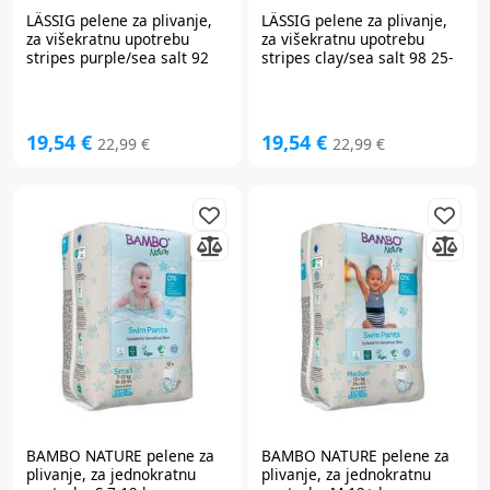
LÄSSIG
pelene za plivanje,
LÄSSIG
pelene za plivanje,
za višekratnu upotrebu
za višekratnu upotrebu
stripes purple/sea salt 92
stripes clay/sea salt 98 25-
19-24 m 14310010411-92
36 m 14310023312-98
19,54 €
19,54 €
22,99 €
22,99 €
BAMBO NATURE
pelene za
BAMBO NATURE
pelene za
plivanje, za jednokratnu
plivanje, za jednokratnu