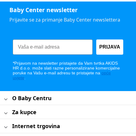
Baby Center newsletter
Prijavite se za primanje Baby Center newslettera
PRIJAVA
*Prijavom na newsletter pristajete da Vam tvrtka AKIDS
HR d.o.o. može slati razne personalizirane komercijalne
poruke na Vašu e-mail adresu te pristajete na
opće
uvjete
.
O Baby Centru
Za kupce
Internet trgovina