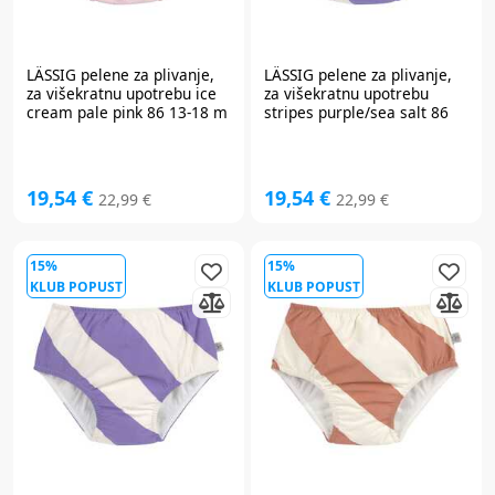
LÄSSIG
pelene za plivanje,
LÄSSIG
pelene za plivanje,
za višekratnu upotrebu ice
za višekratnu upotrebu
cream pale pink 86 13-18 m
stripes purple/sea salt 86
14310017028-86
13-18 m 14310010411-86
19,54 €
19,54 €
22,99 €
22,99 €
15%
15%
KLUB POPUST
KLUB POPUST