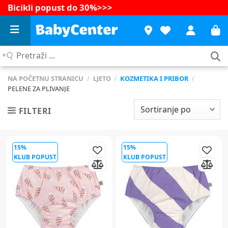
Bicikli popust do 30%
>>>
Pretraži
...
NA POČETNU STRANICU
/
LJETO
/
KOZMETIKA I PRIBOR
/
PELENE ZA PLIVANJE
FILTERI
15%
15%
KLUB POPUST
KLUB POPUST