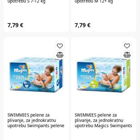
upotrebu S 7-12 kg
upotrebu M 12+ kg
white/blue
white/blue
7,79 €
7,79 €
SWIMMIES
pelene za
SWIMMIES
pelene za
plivanje, za jednokratnu
plivanje, za jednokratnu
upotrebu Swimpants pelene
upotrebu Magics Swimpants
za kupanje Small 12/1 (6-
pelene za kupanje Large
11kg) 66625
10/1 (14+ kg) 66627