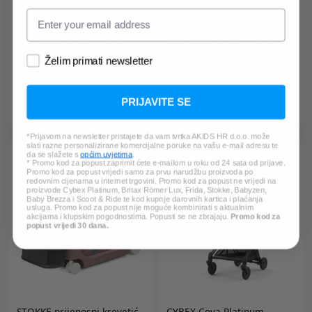
STOKKE
prijenosni krevetić
STOKKE
prijenosni krevetić
JetKids™Travel bundle kofer
JetKids™Travel bundle kofer
moonglow white
midnight grey
Želim primati newsletter
PRIJAVITE SE
249,00 €
249,00 €
*Prijavom na newsletter pristajete da vam tvrtka AKIDS HR d.o.o. može
slati razne personalizirane komercijalne poruke na vašu e-mail adresu te
da se slažete s
općim uvjetima
.
* Promo kod za popust zaprimit ćete e-mailom u roku od 24 sata od prijave.
Promo kod za popust vrijedi samo za prvu narudžbu proizvoda po
redovnim cijenama u internet trgovini. Promo kod za popust ne vrijedi na
proizvode Cybex Platinum, Britax Römer Lux, Frida, Stokke, Babyzen,
Baby Brezza i Scoot & Ride te kod kupnje darovnih kartica i plaćanja
usluga. Promo kod za popust nije moguće kombinirati s aktualnim
akcijama i klupskim pogodnostima. Popusti se ne zbrajaju.
Promo kod za
popust vrijedi 30 dana.
STOKKE
prijenosni krevetić
CYBEX Coya Platinum