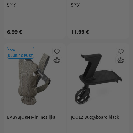
gray
gray
6,99 €
11,99 €
15%
KLUB POPUST
BABYBJORN Mini nosiljka
JOOLZ
Buggyboard black