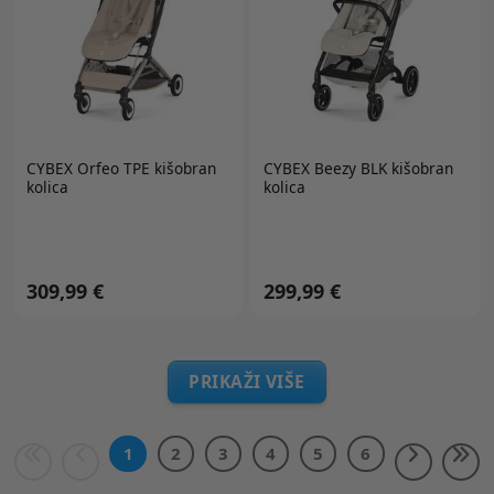
CYBEX Orfeo TPE kišobran
CYBEX Beezy BLK kišobran
kolica
kolica
309,99 €
299,99 €
PRIKAŽI VIŠE
1
2
3
4
5
6