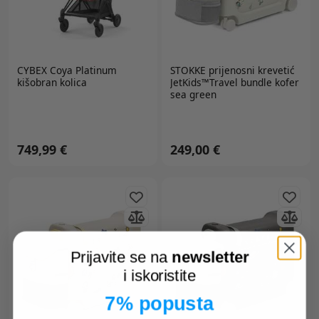
CYBEX Coya Platinum
STOKKE
prijenosni krevetić
kišobran kolica
JetKids™Travel bundle kofer
sea green
749,99 €
249,00 €
Prijavite se na
newsletter
i iskoristite
7% popusta