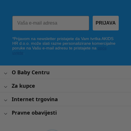
PRIJAVA
*Prijavom na newsletter pristajete da Vam tvrtka AKIDS
HR d.o.o. može slati razne personalizirane komercijalne
poruke na Vašu e-mail adresu te pristajete na
opće
uvjete
.
O Baby Centru
Za kupce
Internet trgovina
Pravne obavijesti