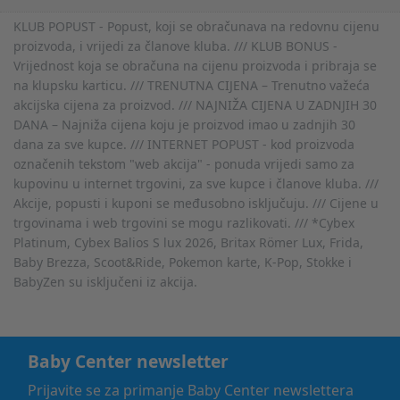
KLUB POPUST - Popust, koji se obračunava na redovnu cijenu
proizvoda, i vrijedi za članove kluba. /// KLUB BONUS -
Vrijednost koja se obračuna na cijenu proizvoda i pribraja se
na klupsku karticu. /// TRENUTNA CIJENA – Trenutno važeća
akcijska cijena za proizvod. /// NAJNIŽA CIJENA U ZADNJIH 30
DANA – Najniža cijena koju je proizvod imao u zadnjih 30
dana za sve kupce. /// INTERNET POPUST - kod proizvoda
označenih tekstom "web akcija" - ponuda vrijedi samo za
kupovinu u internet trgovini, za sve kupce i članove kluba. ///
Akcije, popusti i kuponi se međusobno isključuju. /// Cijene u
trgovinama i web trgovini se mogu razlikovati. /// *Cybex
Platinum, Cybex Balios S lux 2026, Britax Römer Lux, Frida,
Baby Brezza, Scoot&Ride, Pokemon karte, K-Pop, Stokke i
BabyZen su isključeni iz akcija.
Baby Center newsletter
Prijavite se za primanje Baby Center newslettera