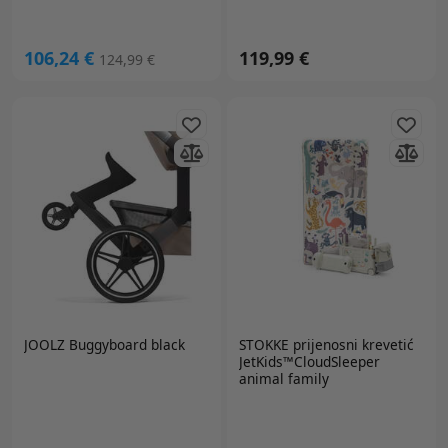
106,24 €
119,99 €
124,99 €
JOOLZ
Buggyboard black
STOKKE
prijenosni krevetić
JetKids™CloudSleeper
animal family