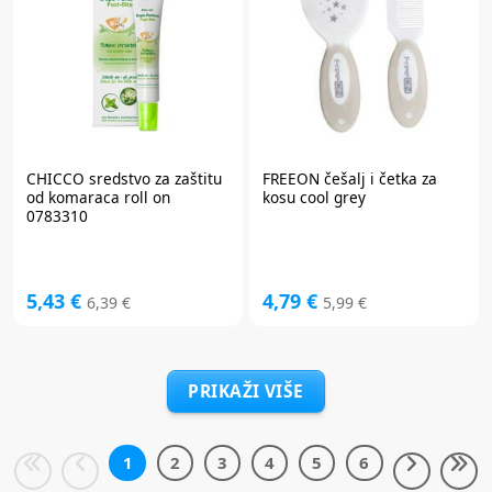
CHICCO
sredstvo za zaštitu
FREEON
češalj i četka za
od komaraca roll on
kosu cool grey
0783310
5,43 €
4,79 €
6,39 €
5,99 €
PRIKAŽI VIŠE
1
2
3
4
5
6