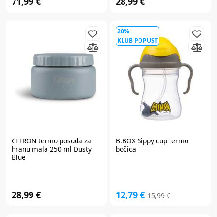
71,99 €
28,99 €
20%
KLUB POPUST
CITRON
termo posuda za
B.BOX Sippy cup termo
hranu mala 250 ml Dusty
bočica
Blue
28,99 €
12,79 €
15,99 €