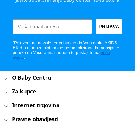
PRIJAVA
*Prijavom na newsletter pristajete da Vam tvrtka AKIDS
HR d.o.o. može slati razne personalizirane komercijalne
poruke na Vašu e-mail adresu te pristajete na
opće
uvjete
.
O Baby Centru
Za kupce
Internet trgovina
Pravne obavijesti