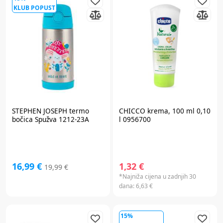
KLUB POPUST
STEPHEN JOSEPH
termo
CHICCO
krema, 100 ml 0,10
bočica Spužva 1212-23A
l 0956700
16,99 €
1,32 €
19,99 €
*Najniža cijena u zadnjih 30
dana:
6,63 €
15%