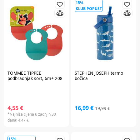
15%
KLUB POPUST
TOMMEE TIPPEE
STEPHEN JOSEPH
termo
podbradnjak sort, 6m+ 208
bočica
4,55 €
16,99 €
19,99 €
*Najniža cijena u zadnjih 30
dana:
4,47 €
15%