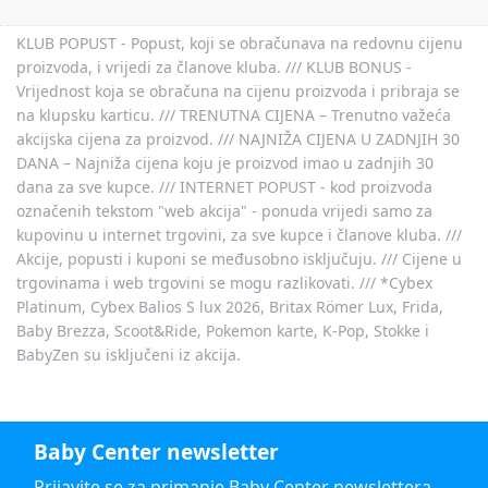
KLUB POPUST - Popust, koji se obračunava na redovnu cijenu
proizvoda, i vrijedi za članove kluba. /// KLUB BONUS -
Vrijednost koja se obračuna na cijenu proizvoda i pribraja se
na klupsku karticu. /// TRENUTNA CIJENA – Trenutno važeća
akcijska cijena za proizvod. /// NAJNIŽA CIJENA U ZADNJIH 30
DANA – Najniža cijena koju je proizvod imao u zadnjih 30
dana za sve kupce. /// INTERNET POPUST - kod proizvoda
označenih tekstom "web akcija" - ponuda vrijedi samo za
kupovinu u internet trgovini, za sve kupce i članove kluba. ///
Akcije, popusti i kuponi se međusobno isključuju. /// Cijene u
trgovinama i web trgovini se mogu razlikovati. /// *Cybex
Platinum, Cybex Balios S lux 2026, Britax Römer Lux, Frida,
Baby Brezza, Scoot&Ride, Pokemon karte, K-Pop, Stokke i
BabyZen su isključeni iz akcija.
Baby Center newsletter
Prijavite se za primanje Baby Center newslettera