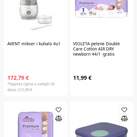
AVENT
mikser i kuhalo 4u1
VIOLETA
pelene Double
Care Cotton AIR DRY
newborn 44/1 -gratis
maramice 20 kom. 100453
172,79 €
11,99 €
*Najniža cijena u zadnjih 30
dana:
215,99 €