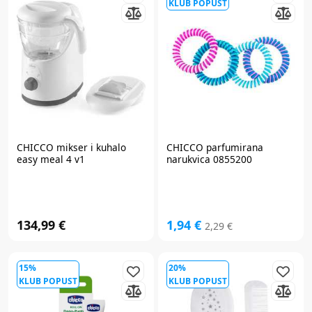
KLUB POPUST
CHICCO
mikser i kuhalo
CHICCO
parfumirana
easy meal 4 v1
narukvica 0855200
134,99 €
1,94 €
2,29 €
15%
20%
KLUB POPUST
KLUB POPUST