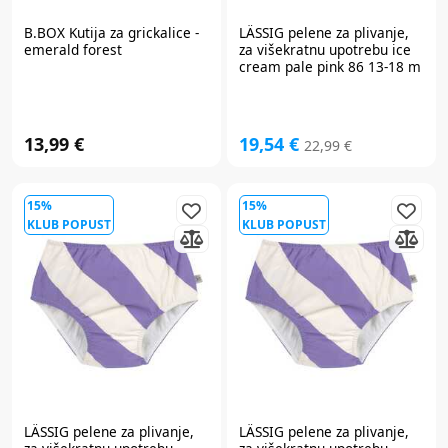
B.BOX
Kutija za grickalice -
LÄSSIG
pelene za plivanje,
emerald forest
za višekratnu upotrebu ice
cream pale pink 86 13-18 m
14310017028-86
13,99 €
19,54 €
22,99 €
15%
15%
KLUB POPUST
KLUB POPUST
Prijavite se na
newsletter
i iskoristite
7% popusta
LÄSSIG
pelene za plivanje,
LÄSSIG
pelene za plivanje,