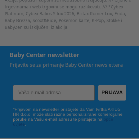
trgovinama i web trgovini se mogu razlikovati. /// *Cybex
Platinum, Cybex Balios S lux 2026, Britax Römer Lux, Frida,
Baby Brezza, Scoot&Ride, Pokemon karte, K-Pop, Stokke i
BabyZen su isključeni iz akcija.
Baby Center newsletter
Prijavite se za primanje Baby Center newslettera
PRIJAVA
*Prijavom na newsletter pristajete da Vam tvrtka AKIDS
HR d.o.o. može slati razne personalizirane komercijalne
poruke na Vašu e-mail adresu te pristajete na
opće
uvjete
.