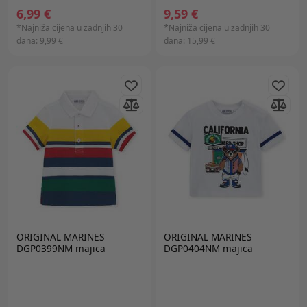
6,99 €
9,59 €
*Najniža cijena u zadnjih 30
*Najniža cijena u zadnjih 30
dana:
9,99 €
dana:
15,99 €
ORIGINAL MARINES
ORIGINAL MARINES
DGP0399NM majica
DGP0404NM majica