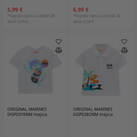
5,99 €
6,99 €
*Najniža cijena u zadnjih 30
*Najniža cijena u zadnjih 30
dana:
9,99 €
dana:
9,99 €
ORIGINAL MARINES
ORIGINAL MARINES
DGP0376NM majica
DGP0382NM majica