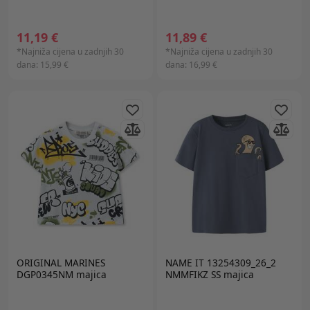
11,19 €
11,89 €
*Najniža cijena u zadnjih 30
*Najniža cijena u zadnjih 30
dana:
15,99 €
dana:
16,99 €
ORIGINAL MARINES
NAME IT 13254309_26_2
DGP0345NM majica
NMMFIKZ SS majica