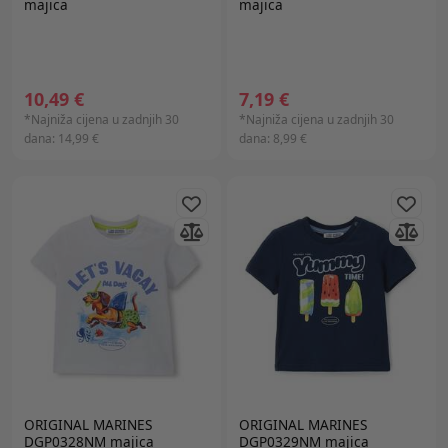
majica
majica
10,49 €
7,19 €
*Najniža cijena u zadnjih 30
*Najniža cijena u zadnjih 30
dana:
14,99 €
dana:
8,99 €
ORIGINAL MARINES
ORIGINAL MARINES
DGP0328NM majica
DGP0329NM majica