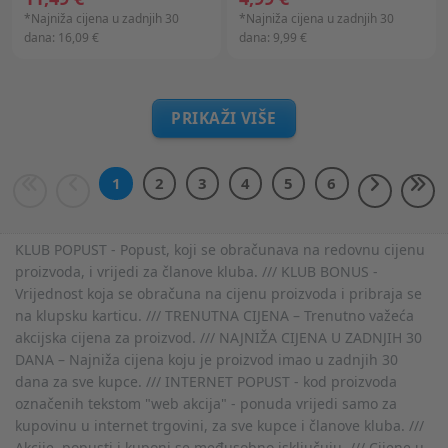
*Najniža cijena u zadnjih 30
*Najniža cijena u zadnjih 30
dana:
16,09 €
dana:
9,99 €
PRIKAŽI VIŠE
1
2
3
4
5
6
KLUB POPUST - Popust, koji se obračunava na redovnu cijenu
proizvoda, i vrijedi za članove kluba. /// KLUB BONUS -
Vrijednost koja se obračuna na cijenu proizvoda i pribraja se
na klupsku karticu. /// TRENUTNA CIJENA – Trenutno važeća
akcijska cijena za proizvod. /// NAJNIŽA CIJENA U ZADNJIH 30
DANA – Najniža cijena koju je proizvod imao u zadnjih 30
dana za sve kupce. /// INTERNET POPUST - kod proizvoda
označenih tekstom "web akcija" - ponuda vrijedi samo za
kupovinu u internet trgovini, za sve kupce i članove kluba. ///
Akcije, popusti i kuponi se međusobno isključuju. /// Cijene u