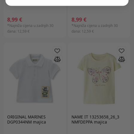
8,99 €
8,99 €
*Najniža cijena u zadnjih 30
*Najniža cijena u zadnjih 30
dana:
12,59 €
dana:
12,59 €
ORIGINAL MARINES
NAME IT 13253658_26_3
DGP0344NM majica
NMFDEPPA majica