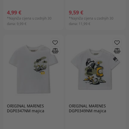
4,99 €
9,59 €
*Najniža cijena u zadnjih 30
*Najniža cijena u zadnjih 30
dana:
9,99 €
dana:
11,99 €
ORIGINAL MARINES
ORIGINAL MARINES
DGP0347NM majica
DGP0349NM majica