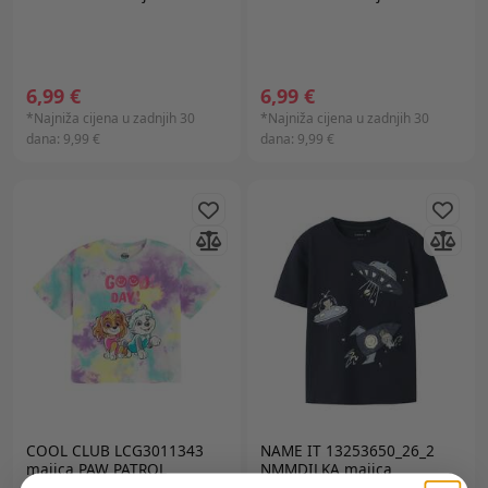
6,99 €
6,99 €
*Najniža cijena u zadnjih 30
*Najniža cijena u zadnjih 30
dana:
9,99 €
dana:
9,99 €
COOL CLUB LCG3011343
NAME IT 13253650_26_2
majica PAW PATROL
NMMDILKA majica