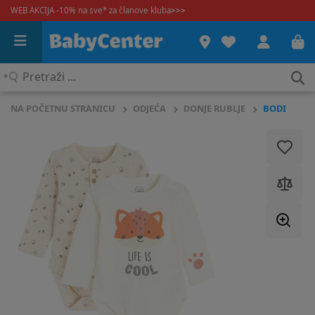
WEB AKCIJA -10% na sve* za članove kluba
>>>
Pretraži
...
NA POČETNU STRANICU
ODJEĆA
DONJE RUBLJE
BODI