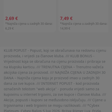
2,69 €
7,49 €
*Najniža cijena u zadnjih 30 dana:
*Najniža cijena u zadnjih 30 dana:
6,29 €
14,99 €
KLUB POPUST - Popust, koji se obračunava na redovnu cijenu
proizvoda, i vrijedi za članove kluba. /// KLUB BONUS -
Vrijednost koja se obračuna na cijenu proizvoda i pribraja se
na klupsku karticu. /// TRENUTNA CIJENA – Trenutno važeća
akcijska cijena za proizvod. /// NAJNIŽA CIJENA U ZADNJIH 30
DANA – Najniža cijena koju je proizvod imao u zadnjih 30
dana za sve kupce. /// INTERNET POPUST - kod proizvoda
označenih tekstom "web akcija" - ponuda vrijedi samo za
kupovinu u internet trgovini, za sve kupce i članove kluba. ///
Akcije, popusti i kuponi se međusobno isključuju. /// Cijene u
trgovinama i web trgovini se mogu razlikovati. /// *Cybex
Platinum, Cybex Balios S lux 2026, Britax Römer Lux, Frida,