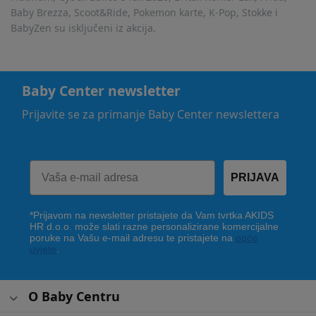
Baby Brezza, Scoot&Ride, Pokemon karte, K-Pop, Stokke i
BabyZen su isključeni iz akcija.
Baby Center newsletter
Prijavite se za primanje Baby Center newslettera
PRIJAVA
*Prijavom na newsletter pristajete da Vam tvrtka AKIDS
HR d.o.o. može slati razne personalizirane komercijalne
poruke na Vašu e-mail adresu te pristajete na
opće
uvjete
.
O Baby Centru