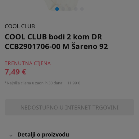
COOL CLUB
COOL CLUB bodi 2 kom DR
CCB2901706-00 M Šareno 92
TRENUTNA CIJENA
7,49 €
*Najniža cijena u zadnjih 30 dana:
11,99 €
NEDOSTUPNO U INTERNET TRGOVINI
Detalji o proizvodu