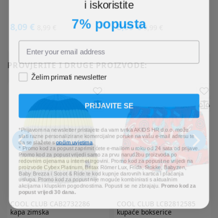
i iskoristite
7% popusta
8,09 €
8,99 €
8,99 €
9,99 €
PROVJERITE I DRUGE PROIZVODE:
Želim primati newsletter
PRIJAVITE SE
*Prijavom na newsletter pristajete da vam tvrtka AKIDS HR d.o.o. može
slati razne personalizirane komercijalne poruke na vašu e-mail adresu te
da se slažete s
općim uvjetima
.
* Promo kod za popust zaprimit ćete e-mailom u roku od 24 sata od prijave.
Promo kod za popust vrijedi samo za prvu narudžbu proizvoda po
redovnim cijenama u internet trgovini. Promo kod za popust ne vrijedi na
proizvode Cybex Platinum, Britax Römer Lux, Frida, Stokke, Babyzen,
Baby Brezza i Scoot & Ride te kod kupnje darovnih kartica i plaćanja
usluga. Promo kod za popust nije moguće kombinirati s aktualnim
akcijama i klupskim pogodnostima. Popusti se ne zbrajaju.
Promo kod za
popust vrijedi 30 dana.
COOL CLUB
CAB2732286
COOL CLUB
LCB2812585
kapa zimska
kupaće bokserice