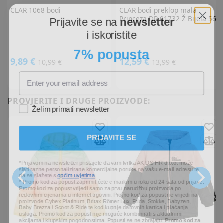
CLAR
1068 bodi
CLAR
bodi preklop mala
Prijavite se na
newsletter
Princeza DR 01732 Ž Bijela 56
i iskoristite
7% popusta
9,89 €
12,59 €
10,99 €
13,99 €
PROVJERITE I DRUGE PROIZVODE:
Želim primati newsletter
PRIJAVITE SE
*Prijavom na newsletter pristajete da vam tvrtka AKIDS HR d.o.o. može
slati razne personalizirane komercijalne poruke na vašu e-mail adresu te
da se slažete s
općim uvjetima
.
* Promo kod za popust zaprimit ćete e-mailom u roku od 24 sata od prijave.
Promo kod za popust vrijedi samo za prvu narudžbu proizvoda po
redovnim cijenama u internet trgovini. Promo kod za popust ne vrijedi na
proizvode Cybex Platinum, Britax Römer Lux, Frida, Stokke, Babyzen,
Baby Brezza i Scoot & Ride te kod kupnje darovnih kartica i plaćanja
usluga. Promo kod za popust nije moguće kombinirati s aktualnim
akcijama i klupskim pogodnostima. Popusti se ne zbrajaju.
Promo kod za
popust vrijedi 30 dana.