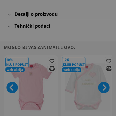
Detalji o proizvodu
Tehnički podaci
MOGLO BI VAS ZANIMATI I OVO:
10%
10%
KLUB POPUST
KLUB POPUST
web akcija
web akcija