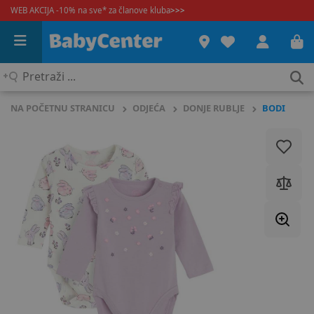
WEB AKCIJA -10% na sve* za članove kluba
>>>
Pretraži
...
NA POČETNU STRANICU
ODJEĆA
DONJE RUBLJE
BODI