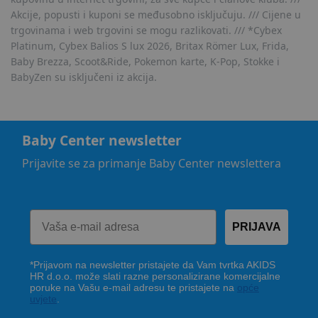
Akcije, popusti i kuponi se međusobno isključuju. /// Cijene u
trgovinama i web trgovini se mogu razlikovati. /// *Cybex
Platinum, Cybex Balios S lux 2026, Britax Römer Lux, Frida,
Baby Brezza, Scoot&Ride, Pokemon karte, K-Pop, Stokke i
BabyZen su isključeni iz akcija.
Baby Center newsletter
Prijavite se za primanje Baby Center newslettera
PRIJAVA
*Prijavom na newsletter pristajete da Vam tvrtka AKIDS
HR d.o.o. može slati razne personalizirane komercijalne
poruke na Vašu e-mail adresu te pristajete na
opće
uvjete
.