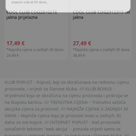
COOL CLUB
COG2810276
COOL CLUB
COG2912315 ski
jakna prijelazna
jakna
17,49 €
27,49 €
*Najniža cijena u zadnjih 30 dana:
*Najniža cijena u zadnjih 30 dana:
24,49 €
38,49 €
KLUB POPUST - Popust, koji se obračunava na redovnu cijenu
proizvoda, i vrijedi za članove kluba. /// KLUB BONUS -
Vrijednost koja se obračuna na cijenu proizvoda i pribraja se
na klupsku karticu. /// TRENUTNA CIJENA – Trenutno važeća
akcijska cijena za proizvod. /// NAJNIŽA CIJENA U ZADNJIH 30
DANA – Najniža cijena koju je proizvod imao u zadnjih 30
dana za sve kupce. /// INTERNET POPUST - kod proizvoda
označenih tekstom "web akcija" - ponuda vrijedi samo za
kupovinu u internet trgovini, za sve kupce i članove kluba. ///