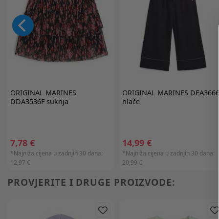
ORIGINAL MARINES
ORIGINAL MARINES
DEA3666
DDA3536F suknja
hlače
7,78 €
14,99 €
*Najniža cijena u zadnjih 30 dana:
*Najniža cijena u zadnjih 30 dana:
12,97 €
20,99 €
PROVJERITE I DRUGE PROIZVODE: