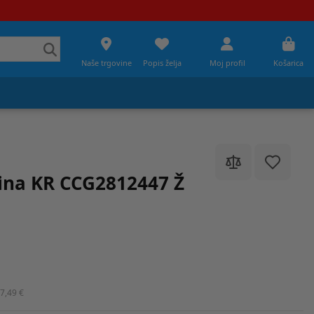
Naše trgovine
Popis želja
Moj profil
Košarica
ina KR CCG2812447 Ž
7,49 €