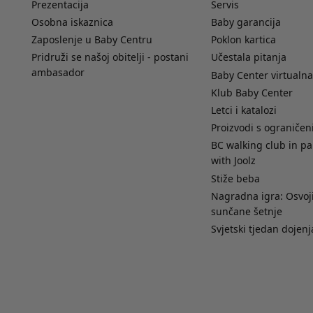
Prezentacija
Servis
Osobna iskaznica
Baby garancija
Zaposlenje u Baby Centru
Poklon kartica
Pridruži se našoj obitelji - postani
Učestala pitanja
ambasador
Baby Center virtualna
Klub Baby Center
Letci i katalozi
Proizvodi s ograniče
BC walking club in pa
with Joolz
Stiže beba
Nagradna igra: Osvoji
sunčane šetnje
Svjetski tjedan dojenj