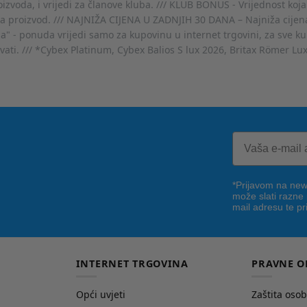
voda, i vrijedi za članove kluba. /// KLUB BONUS - Vrijednost koja
za proizvod. /// NAJNIŽA CIJENA U ZADNJIH 30 DANA – Najniža cijena
- ponuda vrijedi samo za kupovinu u internet trgovini, za sve kup
ovati. /// *Cybex Platinum, Cybex Balios S lux 2026, Britax Römer Lu
*Prijavom na news
može slati razne
mail adresu te pr
INTERNET TRGOVINA
PRAVNE O
Opći uvjeti
Zaštita oso