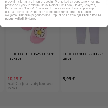
redovnim cijenama u internet trgovini. Promo kod za popust ne vrijedi na
proizvode Cybex Platinum, Britax Römer Lux, Frida, Stokke, Babyzen,
Baby Brezza i Scoot & Ride te kod kupnje darovnih kartica i plaćanja
usluga. Promo kod za popust nije moguće kombinirati s aktualnim
akcijama i klupskim pogodnostima. Popusti se ne zbrajaju.
Promo kod za
popust vrijedi 30 dana.
COOL CLUB
FFL3S25-LG2478
COOL CLUB
CCG3011773
natikače
tajice
10,19 €
5,99 €
*Najniža cijena u zadnjih 30 dana:
13,59 €