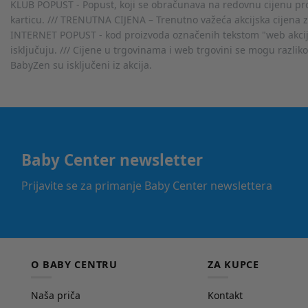
KLUB POPUST - Popust, koji se obračunava na redovnu cijenu proiz
karticu. /// TRENUTNA CIJENA – Trenutno važeća akcijska cijena 
INTERNET POPUST - kod proizvoda označenih tekstom "web akcija" 
isključuju. /// Cijene u trgovinama i web trgovini se mogu razlik
BabyZen su isključeni iz akcija.
Baby Center newsletter
Prijavite se za primanje Baby Center newslettera
O BABY CENTRU
ZA KUPCE
Naša priča
Kontakt