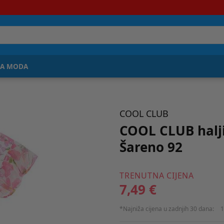
JA MODA
COOL CLUB
COOL CLUB halj
Šareno 92
TRENUTNA CIJENA
7,49 €
*Najniža cijena u zadnjih 30 dana:
1