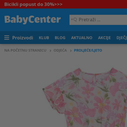
Bicikli popust do 30%
>>>
Pretraži
...
Proizvodi
KLUB
BLOG
AKTUALNO
AKCIJE
DJEČ
NA POČETNU STRANICU
ODJEĆA
PROLJEĆE/LJETO