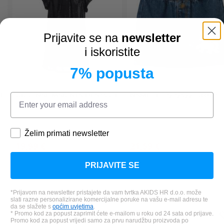
Prijavite se na
newsletter
i iskoristite
7% popusta
F
ORIGINAL MARINES
DEA3658F
NAME IT
13232622 suknja
haljina
Želim primati newsletter
19,99 €
21,59 €
*Najniža cijena u zadnjih 30 dana:
*Najniža cijena u zadnjih 30 dana
PRIJAVITE SE
27,99 €
26,99 €
*Prijavom na newsletter pristajete da vam tvrtka AKIDS HR d.o.o. može
slati razne personalizirane komercijalne poruke na vašu e-mail adresu te
da se slažete s
općim uvjetima
.
* Promo kod za popust zaprimit ćete e-mailom u roku od 24 sata od prijave.
Promo kod za popust vrijedi samo za prvu narudžbu proizvoda po