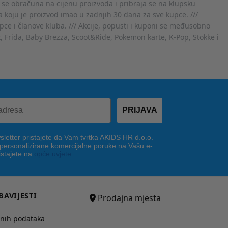
 se obračuna na cijenu proizvoda i pribraja se na klupsku
 koju je proizvod imao u zadnjih 30 dana za sve kupce. ///
ce i članove kluba. /// Akcije, popusti i kuponi se međusobno
x, Frida, Baby Brezza, Scoot&Ride, Pokemon karte, K-Pop, Stokke i
PRIJAVA
letter pristajete da Vam tvrtka AKIDS HR d.o.o.
 personalizirane komercijalne poruke na Vašu e-
istajete na
opće uvjete
.
BAVIJESTI
Prodajna mjesta
bnih podataka