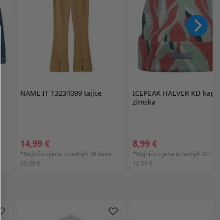
NAME IT
13234099 tajice
ICEPEAK
HALVER KD kapa
zimska
14,99 €
8,99 €
:
*Najniža cijena u zadnjih 30 dana:
*Najniža cijena u zadnjih 30 dan
20,99 €
12,59 €