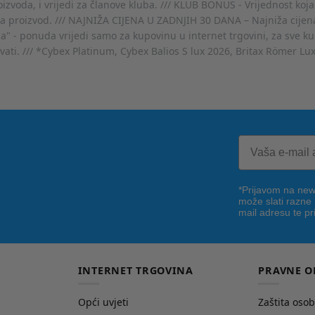
voda, i vrijedi za članove kluba. /// KLUB BONUS - Vrijednost koja
za proizvod. /// NAJNIŽA CIJENA U ZADNJIH 30 DANA – Najniža cijena
- ponuda vrijedi samo za kupovinu u internet trgovini, za sve kup
ovati. /// *Cybex Platinum, Cybex Balios S lux 2026, Britax Römer Lu
*Prijavom na news
može slati razne
mail adresu te pr
INTERNET TRGOVINA
PRAVNE O
Opći uvjeti
Zaštita oso