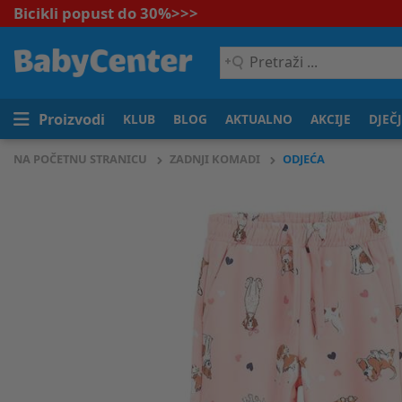
Bicikli popust do 30%
>>>
Pretraži
...
Proizvodi
KLUB
BLOG
AKTUALNO
AKCIJE
DJEČ
NA POČETNU STRANICU
ZADNJI KOMADI
ODJEĆA