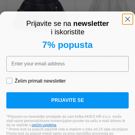
Prijavite se na
newsletter
i iskoristite
7% popusta
ORIGINAL MARINES
ORIGINAL MARINES
DEA35
DEA1512NF suknja
košulja
Želim primati newsletter
9,99 €
9,99 €
*Najniža cijena u zadnjih 30 dana:
*Najniža cijena u zadnjih 30 dana
PRIJAVITE SE
13,99 €
15,99 €
*Prijavom na newsletter pristajete da vam tvrtka AKIDS HR d.o.o. može
slati razne personalizirane komercijalne poruke na vašu e-mail adresu te
da se slažete s
općim uvjetima
.
* Promo kod za popust zaprimit ćete e-mailom u roku od 24 sata od prijave.
Promo kod za popust vrijedi samo za prvu narudžbu proizvoda po