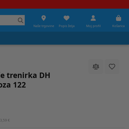
Naše trgovine
Popis želja
Moj profil
Košarica
e trenirka DH
oza 122
3,59 €