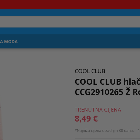
JA MODA
COOL CLUB
COOL CLUB hlač
CCG2910265 Ž R
TRENUTNA CIJENA
8,49 €
*Najniža cijena u zadnjih 30 dana:
1