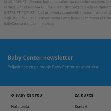
KLUB POPUST - Popust, koji se obračunava na redovnu cijenu proiz
karticu. /// TRENUTNA CIJENA – Trenutno važeća akcijska cijena 
INTERNET POPUST - kod proizvoda označenih tekstom "web akcija" 
isključuju. /// Cijene u trgovinama i web trgovini se mogu razlik
BabyZen su isključeni iz akcija.
Baby Center newsletter
Prijavite se za primanje Baby Center newslettera
O BABY CENTRU
ZA KUPCE
Naša priča
Kontakt