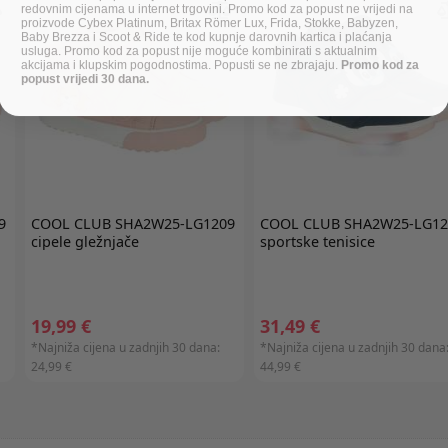
redovnim cijenama u internet trgovini. Promo kod za popust ne vrijedi na
proizvode Cybex Platinum, Britax Römer Lux, Frida, Stokke, Babyzen,
Baby Brezza i Scoot & Ride te kod kupnje darovnih kartica i plaćanja
usluga. Promo kod za popust nije moguće kombinirati s aktualnim
akcijama i klupskim pogodnostima. Popusti se ne zbrajaju.
Promo kod za
popust vrijedi 30 dana.
9
COOL CLUB
SHA2W25-LG1209
COOL CLUB
SHA2W25-LG12
cipele gležnjače
sportske tenisice
19,99 €
31,49 €
*Najniža cijena u zadnjih 30 dana:
*Najniža cijena u zadnjih 30 dana
24,99 €
44,99 €