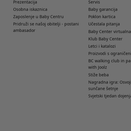
Prezentacija
Servis
Osobna iskaznica
Baby garancija
Zaposlenje u Baby Centru
Poklon kartica
Pridruži se našoj obitelji - postani
Učestala pitanja
ambasador
Baby Center virtualna
Klub Baby Center
Letci i katalozi
Proizvodi s ograniče
BC walking club in pa
with Joolz
Stiže beba
Nagradna igra: Osvoji
sunčane šetnje
Svjetski tjedan dojenj