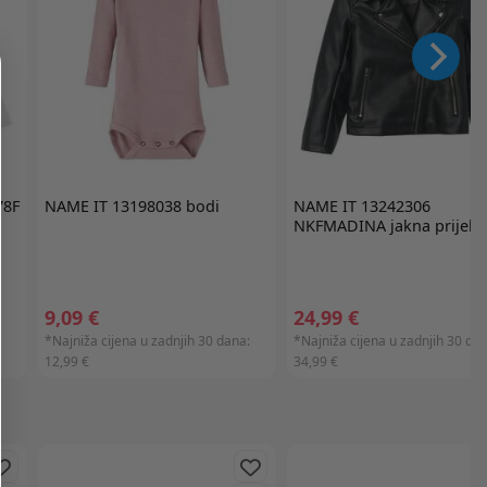
78F
NAME IT
13198038 bodi
NAME IT
13242306
NKFMADINA jakna prijela
9,09 €
24,99 €
:
*Najniža cijena u zadnjih 30 dana:
*Najniža cijena u zadnjih 30 dan
12,99 €
34,99 €