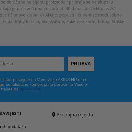
 se obračuna na cijenu proizvoda i pribraja se na klupsku
 koju je proizvod imao u zadnjih 30 dana za sve kupce. ///
ce i članove kluba. /// Akcije, popusti i kuponi se međusobno
x, Frida, Baby Brezza, Scoot&Ride, Pokemon karte, K-Pop, Stokke i
PRIJAVA
letter pristajete da Vam tvrtka AKIDS HR d.o.o.
 personalizirane komercijalne poruke na Vašu e-
istajete na
opće uvjete
.
BAVIJESTI
Prodajna mjesta
bnih podataka