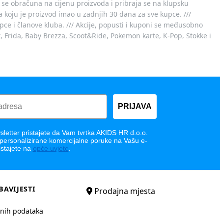
 se obračuna na cijenu proizvoda i pribraja se na klupsku
 koju je proizvod imao u zadnjih 30 dana za sve kupce. ///
ce i članove kluba. /// Akcije, popusti i kuponi se međusobno
x, Frida, Baby Brezza, Scoot&Ride, Pokemon karte, K-Pop, Stokke i
PRIJAVA
letter pristajete da Vam tvrtka AKIDS HR d.o.o.
 personalizirane komercijalne poruke na Vašu e-
istajete na
opće uvjete
.
BAVIJESTI
Prodajna mjesta
bnih podataka