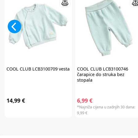
COOL CLUB
LCB3100709 vesta
COOL CLUB
LCB3100746
čarapice do struka bez
stopala
14,99 €
6,99 €
*Najniža cijena u zadnjih 30 dana:
9,99 €