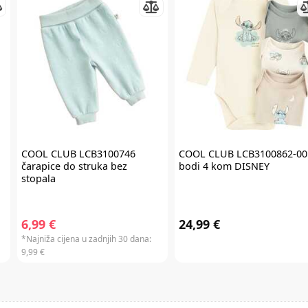
redovnim cijenama u internet trgovini. Promo kod za popust ne vrijedi na
proizvode Cybex Platinum, Britax Römer Lux, Frida, Stokke, Babyzen,
Baby Brezza i Scoot & Ride te kod kupnje darovnih kartica i plaćanja
usluga. Promo kod za popust nije moguće kombinirati s aktualnim
akcijama i klupskim pogodnostima. Popusti se ne zbrajaju.
Promo kod za
popust vrijedi 30 dana.
COOL CLUB
LCB3100746
COOL CLUB
LCB3100862-00
čarapice do struka bez
bodi 4 kom DISNEY
stopala
6,99 €
24,99 €
*Najniža cijena u zadnjih 30 dana:
9,99 €