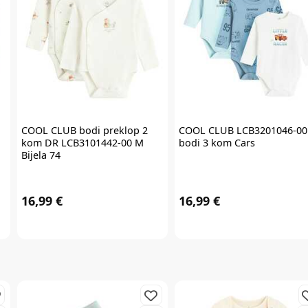
Prijavite se na
newsletter
i iskoristite
7% popusta
COOL CLUB
bodi preklop 2
COOL CLUB
LCB3201046-00
kom DR LCB3101442-00 M
bodi 3 kom Cars
Bijela 74
Želim primati newsletter
16,99 €
16,99 €
PRIJAVITE SE
*Prijavom na newsletter pristajete da vam tvrtka AKIDS HR d.o.o. može
slati razne personalizirane komercijalne poruke na vašu e-mail adresu te
da se slažete s
općim uvjetima
.
* Promo kod za popust zaprimit ćete e-mailom u roku od 24 sata od prijave.
Promo kod za popust vrijedi samo za prvu narudžbu proizvoda po