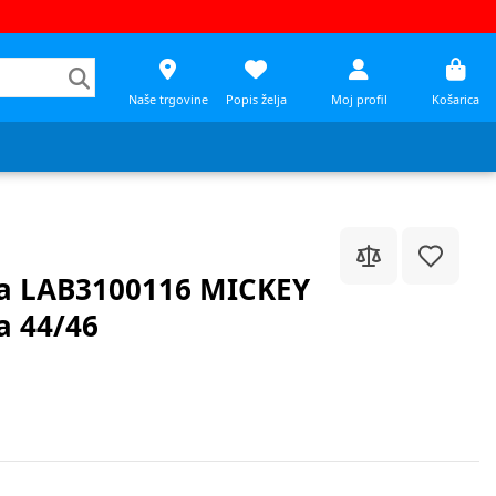
Naše trgovine
Popis želja
Moj profil
Košarica
a LAB3100116 MICKEY
 44/46