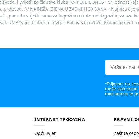
voda, i vrijedi za članove kluba. /// KLUB BONUS - Vrijednost koja
za proizvod. /// NAJNIŽA CIJENA U ZADNJIH 30 DANA – Najniža cijena
- ponuda vrijedi samo za kupovinu u internet trgovini, za sve kup
ovati. /// *Cybex Platinum, Cybex Balios S lux 2026, Britax Römer Lu
*Prijavom na news
može slati razne
mail adresu te pr
INTERNET TRGOVINA
PRAVNE O
Opći uvjeti
Zaštita oso