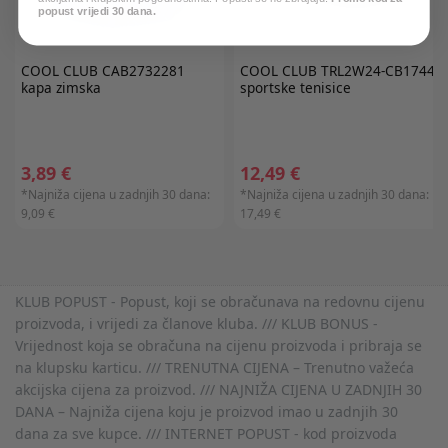
popust vrijedi 30 dana.
COOL CLUB
CAB2732281
COOL CLUB
TRL2W24-CB1744
kapa zimska
sportske tenisice
3,89 €
12,49 €
*Najniža cijena u zadnjih 30 dana:
*Najniža cijena u zadnjih 30 dana:
9,09 €
17,49 €
KLUB POPUST - Popust, koji se obračunava na redovnu cijenu
proizvoda, i vrijedi za članove kluba. /// KLUB BONUS -
Vrijednost koja se obračuna na cijenu proizvoda i pribraja se
na klupsku karticu. /// TRENUTNA CIJENA – Trenutno važeća
akcijska cijena za proizvod. /// NAJNIŽA CIJENA U ZADNJIH 30
DANA – Najniža cijena koju je proizvod imao u zadnjih 30
dana za sve kupce. /// INTERNET POPUST - kod proizvoda