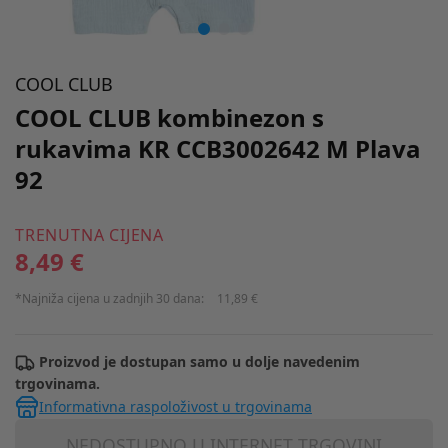
COOL CLUB
COOL CLUB kombinezon s
rukavima KR CCB3002642 M Plava
92
TRENUTNA CIJENA
8,49 €
*Najniža cijena u zadnjih 30 dana:
11,89 €
Proizvod je dostupan samo u dolje navedenim
trgovinama.
Informativna raspoloživost u trgovinama
NEDOSTUPNO U INTERNET TRGOVINI