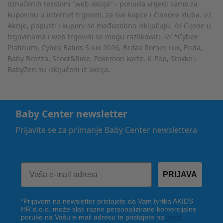
označenih tekstom "web akcija" - ponuda vrijedi samo za
kupovinu u internet trgovini, za sve kupce i članove kluba. ///
Akcije, popusti i kuponi se međusobno isključuju. /// Cijene u
trgovinama i web trgovini se mogu razlikovati. /// *Cybex
Platinum, Cybex Balios S lux 2026, Britax Römer Lux, Frida,
Baby Brezza, Scoot&Ride, Pokemon karte, K-Pop, Stokke i
BabyZen su isključeni iz akcija.
Baby Center newsletter
Prijavite se za primanje Baby Center newslettera
PRIJAVA
*Prijavom na newsletter pristajete da Vam tvrtka AKIDS
HR d.o.o. može slati razne personalizirane komercijalne
poruke na Vašu e-mail adresu te pristajete na
opće