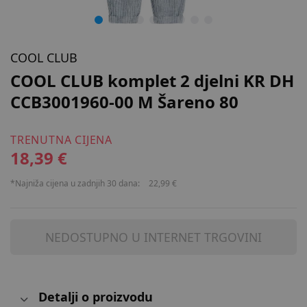
COOL CLUB
COOL CLUB komplet 2 djelni KR DH
CCB3001960-00 M Šareno 80
TRENUTNA CIJENA
18,39 €
*Najniža cijena u zadnjih 30 dana:
22,99 €
NEDOSTUPNO U INTERNET TRGOVINI
Detalji o proizvodu