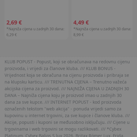
2,69 €
4,49 €
*Najniža cijena u zadnjih 30 dana:
*Najniža cijena u zadnjih 30 dana:
6,29 €
8,99 €
KLUB POPUST - Popust, koji se obračunava na redovnu cijenu
proizvoda, i vrijedi za članove kluba. /// KLUB BONUS -
Vrijednost koja se obračuna na cijenu proizvoda i pribraja se
na klupsku karticu. /// TRENUTNA CIJENA – Trenutno važeća
akcijska cijena za proizvod. /// NAJNIŽA CIJENA U ZADNJIH 30
DANA – Najniža cijena koju je proizvod imao u zadnjih 30
dana za sve kupce. /// INTERNET POPUST - kod proizvoda
označenih tekstom "web akcija" - ponuda vrijedi samo za
kupovinu u internet trgovini, za sve kupce i članove kluba. ///
Akcije, popusti i kuponi se međusobno isključuju. /// Cijene u
trgovinama i web trgovini se mogu razlikovati. /// *Cybex
Platinum, Cybex Balios S lux 2026, Britax Römer Lux, Frida,