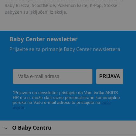
Baby Brezza, Scoot&Ride, Pokemon karte, K-Pop, Stokke i
BabyZen su isključeni iz akcija.
Baby Center newsletter
Prijavite se za primanje Baby Center newslettera
PRIJAVA
*Prijavom na newsletter pristajete da Vam tvrtka AKIDS
HR d.o.o. može slati razne personalizirane komercijalne
poruke na Vašu e-mail adresu te pristajete na
opće
uvjete
.
O Baby Centru