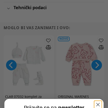
Tehnički podaci
MOGLO BI VAS ZANIMATI I OVO:
NOVO
CLAR
07032 komplet za
ORIGINAL MARINES
izlazak iz rodilišta
DGA7772PF komplet 2 djelni
Prijavite se na
newsletter