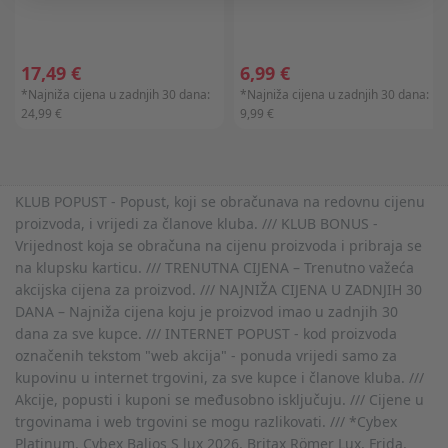
17,49 €
6,99 €
*Najniža cijena u zadnjih 30 dana:
*Najniža cijena u zadnjih 30 dana:
24,99 €
9,99 €
KLUB POPUST - Popust, koji se obračunava na redovnu cijenu
proizvoda, i vrijedi za članove kluba. /// KLUB BONUS -
Vrijednost koja se obračuna na cijenu proizvoda i pribraja se
na klupsku karticu. /// TRENUTNA CIJENA – Trenutno važeća
akcijska cijena za proizvod. /// NAJNIŽA CIJENA U ZADNJIH 30
DANA – Najniža cijena koju je proizvod imao u zadnjih 30
dana za sve kupce. /// INTERNET POPUST - kod proizvoda
označenih tekstom "web akcija" - ponuda vrijedi samo za
kupovinu u internet trgovini, za sve kupce i članove kluba. ///
Akcije, popusti i kuponi se međusobno isključuju. /// Cijene u
trgovinama i web trgovini se mogu razlikovati. /// *Cybex
Platinum, Cybex Balios S lux 2026, Britax Römer Lux, Frida,