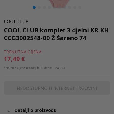
COOL CLUB
COOL CLUB komplet 3 djelni KR KH
CCG3002548-00 Ž Šareno 74
TRENUTNA CIJENA
17,49 €
*Najniža cijena u zadnjih 30 dana:
24,99 €
NEDOSTUPNO U INTERNET TRGOVINI
Detalji o proizvodu