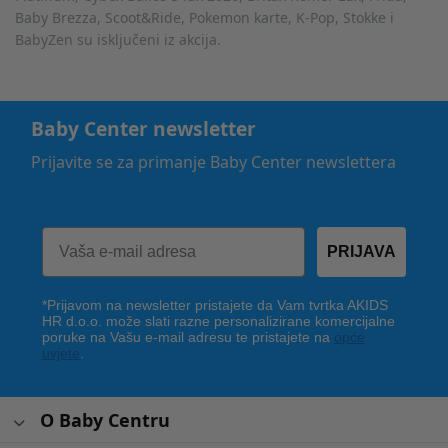
Baby Brezza, Scoot&Ride, Pokemon karte, K-Pop, Stokke i
BabyZen su isključeni iz akcija.
Baby Center newsletter
Prijavite se za primanje Baby Center newslettera
PRIJAVA
*Prijavom na newsletter pristajete da Vam tvrtka AKIDS
HR d.o.o. može slati razne personalizirane komercijalne
poruke na Vašu e-mail adresu te pristajete na
opće
uvjete
.
O Baby Centru