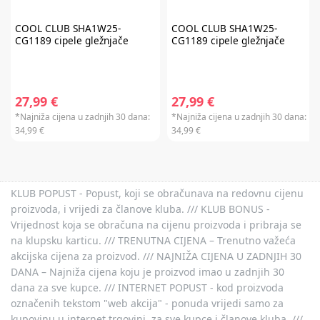
Baby Brezza i Scoot & Ride te kod kupnje darovnih kartica i plaćanja
usluga. Promo kod za popust nije moguće kombinirati s aktualnim
akcijama i klupskim pogodnostima. Popusti se ne zbrajaju.
Promo kod za
COOL CLUB
SHA1W25-
COOL CLUB
SHA1W25-
popust vrijedi 30 dana.
CG1189 cipele gležnjače
CG1189 cipele gležnjače
27,99 €
27,99 €
*Najniža cijena u zadnjih 30 dana:
*Najniža cijena u zadnjih 30 dana:
34,99 €
34,99 €
KLUB POPUST - Popust, koji se obračunava na redovnu cijenu
proizvoda, i vrijedi za članove kluba. /// KLUB BONUS -
Vrijednost koja se obračuna na cijenu proizvoda i pribraja se
na klupsku karticu. /// TRENUTNA CIJENA – Trenutno važeća
akcijska cijena za proizvod. /// NAJNIŽA CIJENA U ZADNJIH 30
DANA – Najniža cijena koju je proizvod imao u zadnjih 30
dana za sve kupce. /// INTERNET POPUST - kod proizvoda
označenih tekstom "web akcija" - ponuda vrijedi samo za
kupovinu u internet trgovini, za sve kupce i članove kluba. ///