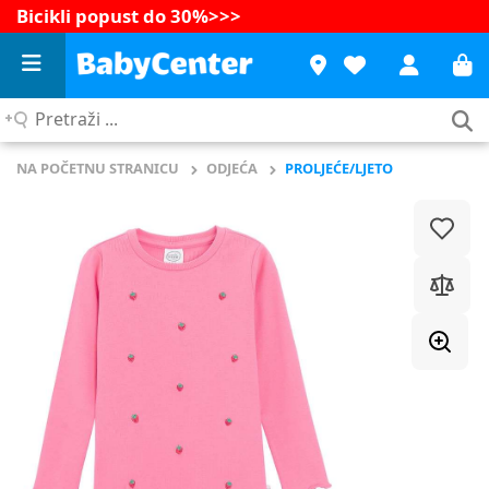
Bicikli popust do 30%
>>>
Pretraži
...
NA POČETNU STRANICU
ODJEĆA
PROLJEĆE/LJETO