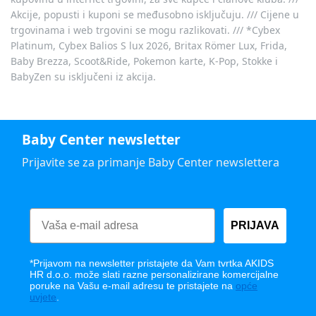
Akcije, popusti i kuponi se međusobno isključuju. /// Cijene u
trgovinama i web trgovini se mogu razlikovati. /// *Cybex
Platinum, Cybex Balios S lux 2026, Britax Römer Lux, Frida,
Baby Brezza, Scoot&Ride, Pokemon karte, K-Pop, Stokke i
BabyZen su isključeni iz akcija.
Baby Center newsletter
Prijavite se za primanje Baby Center newslettera
PRIJAVA
*Prijavom na newsletter pristajete da Vam tvrtka AKIDS
HR d.o.o. može slati razne personalizirane komercijalne
poruke na Vašu e-mail adresu te pristajete na
opće
uvjete
.