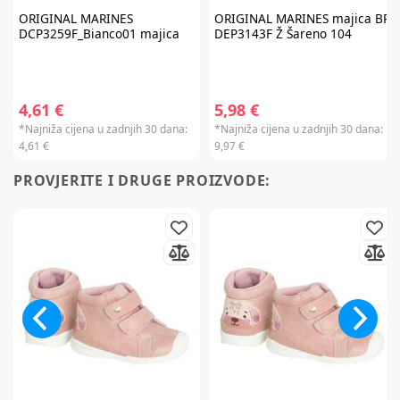
ORIGINAL MARINES
ORIGINAL MARINES
majica BR
DCP3259F_Bianco01 majica
DEP3143F Ž Šareno 104
Prijavite se na
newsletter
i iskoristite
4,61 €
5,98 €
7% popusta
*Najniža cijena u zadnjih 30 dana:
*Najniža cijena u zadnjih 30 dana:
4,61 €
9,97 €
PROVJERITE I DRUGE PROIZVODE:
Želim primati newsletter
PRIJAVITE SE
*Prijavom na newsletter pristajete da vam tvrtka AKIDS HR d.o.o. može
slati razne personalizirane komercijalne poruke na vašu e-mail adresu te
da se slažete s
općim uvjetima
.
* Promo kod za popust zaprimit ćete e-mailom u roku od 24 sata od prijave.
Promo kod za popust vrijedi samo za prvu narudžbu proizvoda po
redovnim cijenama u internet trgovini. Promo kod za popust ne vrijedi na
proizvode Cybex Platinum, Britax Römer Lux, Frida, Stokke, Babyzen,