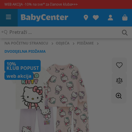
WEB AKCIJA -10% na sve* za članove kluba
>>>
Pretraži
...
NA POČETNU STRANICU
ODJEĆA
PIDŽAME
DVODIJELNA PIDŽAMA
10%
KLUB POPUST
web akcija