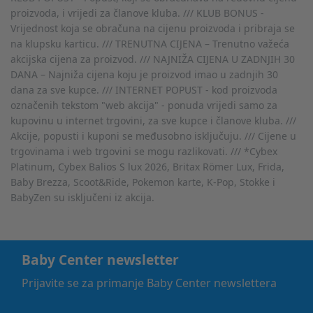
proizvoda, i vrijedi za članove kluba. /// KLUB BONUS -
Vrijednost koja se obračuna na cijenu proizvoda i pribraja se
na klupsku karticu. /// TRENUTNA CIJENA – Trenutno važeća
akcijska cijena za proizvod. /// NAJNIŽA CIJENA U ZADNJIH 30
DANA – Najniža cijena koju je proizvod imao u zadnjih 30
dana za sve kupce. /// INTERNET POPUST - kod proizvoda
označenih tekstom "web akcija" - ponuda vrijedi samo za
kupovinu u internet trgovini, za sve kupce i članove kluba. ///
Akcije, popusti i kuponi se međusobno isključuju. /// Cijene u
trgovinama i web trgovini se mogu razlikovati. /// *Cybex
Platinum, Cybex Balios S lux 2026, Britax Römer Lux, Frida,
Baby Brezza, Scoot&Ride, Pokemon karte, K-Pop, Stokke i
BabyZen su isključeni iz akcija.
Baby Center newsletter
Prijavite se za primanje Baby Center newslettera