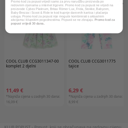
Promo kod za popust vrijedi samo za prvu narudžbu proizvoda po
redovnim cijenama u internet trgovini. Promo kod za popust ne vrijedi na
proizvode Cybex Platinum, Britax Römer Lux, Frida, Stokke, Babyzen,
Baby Brezza i Scoot & Ride te kod kupnje darovnih kartica i plaćanja
usluga. Promo kod za popust nije moguće kombinirati s aktualnim
akcijama i klupskim pogodnostima. Popusti se ne zbrajaju.
Promo kod za
popust vrijedi 30 dana.
COOL CLUB
CCG3011347-00
COOL CLUB
CCG3011775
komplet 2 djelni
tajice
11,49 €
6,29 €
*Najniža cijena u zadnjih 30 dana:
*Najniža cijena u zadnjih 30 dana:
16,09 €
8,99 €
KLUB POPUST - Popust, koji se obračunava na redovnu cijenu