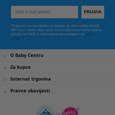
PRIJAVA
*Prijavom na newsletter pristajete da Vam tvrtka AKIDS
HR d.o.o. može slati razne personalizirane komercijalne
poruke na Vašu e-mail adresu te pristajete na
opće
uvjete
.
O Baby Centru
Za kupce
Internet trgovina
Pravne obavijesti