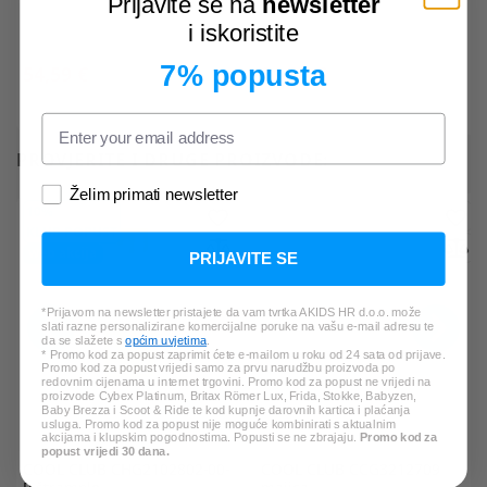
Prijavite se na
newsletter
i iskoristite
7% popusta
54,59 €
31,99 €
*Najniža cijena u zadnjih 30 dana:
*Najniža cijena u zadnjih 30 dana:
90,99 €
39,99 €
PROVJERITE I DRUGE PROIZVODE:
Želim primati newsletter
10%
KLUB POPUST
web akcija
PRIJAVITE SE
*Prijavom na newsletter pristajete da vam tvrtka AKIDS HR d.o.o. može
slati razne personalizirane komercijalne poruke na vašu e-mail adresu te
da se slažete s
općim uvjetima
.
* Promo kod za popust zaprimit ćete e-mailom u roku od 24 sata od prijave.
Promo kod za popust vrijedi samo za prvu narudžbu proizvoda po
redovnim cijenama u internet trgovini. Promo kod za popust ne vrijedi na
proizvode Cybex Platinum, Britax Römer Lux, Frida, Stokke, Babyzen,
Baby Brezza i Scoot & Ride te kod kupnje darovnih kartica i plaćanja
usluga. Promo kod za popust nije moguće kombinirati s aktualnim
akcijama i klupskim pogodnostima. Popusti se ne zbrajaju.
Promo kod za
popust vrijedi 30 dana.
COOL CLUB
CHG2102802-00-
COOL CLUB
CCG3212709