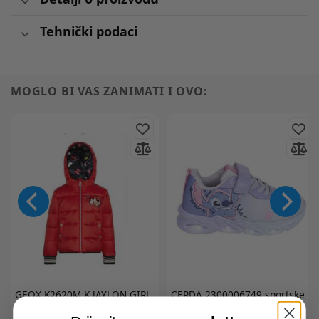
Tehnički podaci
MOGLO BI VAS ZANIMATI I OVO:
GEOX
K2620M K JAYLON GIRL
CERDA
2300006749 sportske
M F7115 T2562 jakna
tenisice