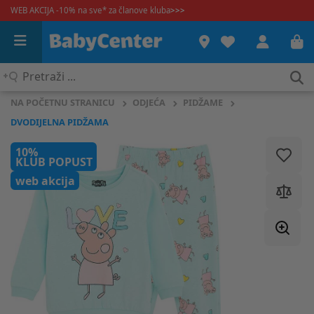
WEB AKCIJA -10% na sve* za članove kluba
>>>
Pretraži
...
NA POČETNU STRANICU
ODJEĆA
PIDŽAME
DVODIJELNA PIDŽAMA
10%
KLUB POPUST
web akcija