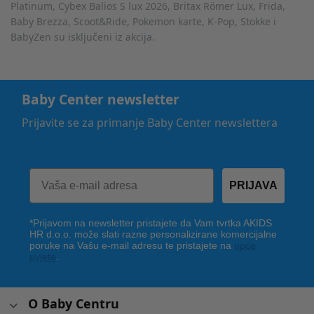
Platinum, Cybex Balios S lux 2026, Britax Römer Lux, Frida,
Baby Brezza, Scoot&Ride, Pokemon karte, K-Pop, Stokke i
BabyZen su isključeni iz akcija.
Baby Center newsletter
Prijavite se za primanje Baby Center newslettera
PRIJAVA
*Prijavom na newsletter pristajete da Vam tvrtka AKIDS
HR d.o.o. može slati razne personalizirane komercijalne
poruke na Vašu e-mail adresu te pristajete na
opće
uvjete
.
O Baby Centru