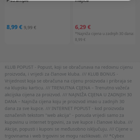
P štrample
majica
8,99 €
6,29 €
9,99 €
*Najniža cijena u zadnjih 30 dana:
8,99 €
KLUB POPUST - Popust, koji se obračunava na redovnu cijenu
proizvoda, i vrijedi za članove kluba. /// KLUB BONUS -
Vrijednost koja se obračuna na cijenu proizvoda i pribraja se
na klupsku karticu. /// TRENUTNA CIJENA – Trenutno važeća
akcijska cijena za proizvod. /// NAJNIŽA CIJENA U ZADNJIH 30
DANA – Najniža cijena koju je proizvod imao u zadnjih 30
dana za sve kupce. /// INTERNET POPUST - kod proizvoda
označenih tekstom "web akcija" - ponuda vrijedi samo za
kupovinu u internet trgovini, za sve kupce i članove kluba. ///
Akcije, popusti i kuponi se međusobno isključuju. /// Cijene u
trgovinama i web trgovini se mogu razlikovati. /// *Cybex