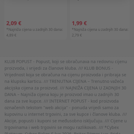
2,09 €
1,99 €
*Najniža cijena u zadnjih 30 dana:
*Najniža cijena u zadnjih 30 dana:
4,89 €
2,79 €
KLUB POPUST - Popust, koji se obračunava na redovnu cijenu
proizvoda, i vrijedi za članove kluba. /// KLUB BONUS -
Vrijednost koja se obračuna na cijenu proizvoda i pribraja se
na klupsku karticu. /// TRENUTNA CIJENA – Trenutno važeća
akcijska cijena za proizvod. /// NAJNIŽA CIJENA U ZADNJIH 30
DANA – Najniža cijena koju je proizvod imao u zadnjih 30
dana za sve kupce. /// INTERNET POPUST - kod proizvoda
označenih tekstom "web akcija" - ponuda vrijedi samo za
kupovinu u internet trgovini, za sve kupce i članove kluba. ///
Akcije, popusti i kuponi se međusobno isključuju. /// Cijene u
trgovinama i web trgovini se mogu razlikovati. /// *Cybex
Platinum, Cybex Balios S lux 2026, Britax Römer Lux, Frida,