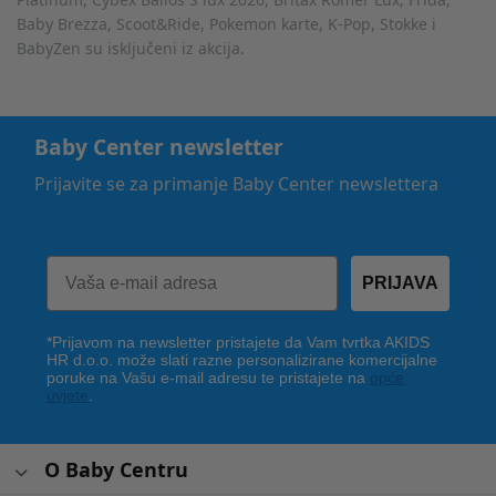
Baby Brezza, Scoot&Ride, Pokemon karte, K-Pop, Stokke i
BabyZen su isključeni iz akcija.
Baby Center newsletter
Prijavite se za primanje Baby Center newslettera
PRIJAVA
*Prijavom na newsletter pristajete da Vam tvrtka AKIDS
HR d.o.o. može slati razne personalizirane komercijalne
poruke na Vašu e-mail adresu te pristajete na
opće
uvjete
.
O Baby Centru