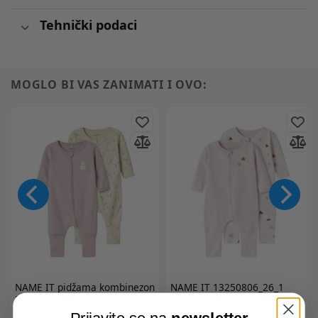
Tehnički podaci
MOGLO BI VAS ZANIMATI I OVO:
NAME IT
pidžama kombinezon
NAME IT
13250806_26_1
2 kom DR DH 13240988
NOOS NBFNIGHT SUIT 2P
NBFNIGHTSUIT NOOS Ž Bež
pidžama kombinezon 2 kom