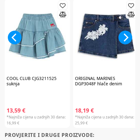
Prijavite se na
newsletter
i iskoristite
7% popusta
COOL CLUB
CJG3211525
ORIGINAL MARINES
suknja
DGP3048F hlače denim
Želim primati newsletter
13,59 €
18,19 €
*Najniža cijena u zadnjih 30 dana:
*Najniža cijena u zadnjih 30 dana:
PRIJAVITE SE
16,99 €
25,99 €
PROVJERITE I DRUGE PROIZVODE:
*Prijavom na newsletter pristajete da vam tvrtka AKIDS HR d.o.o. može