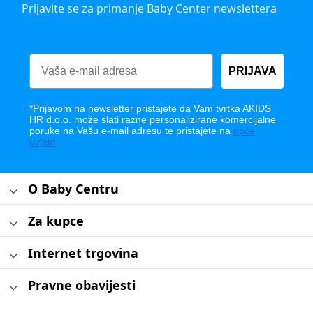
Prijavite se za primanje Baby Center newslettera
PRIJAVA
*Prijavom na newsletter pristajete da Vam tvrtka AKIDS
HR d.o.o. može slati razne personalizirane komercijalne
poruke na Vašu e-mail adresu te pristajete na
opće
uvjete
.
O Baby Centru
Za kupce
Internet trgovina
Pravne obavijesti