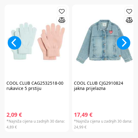
slati razne personalizirane komercijalne poruke na vašu e-mail adresu te
da se slažete s
općim uvjetima
.
* Promo kod za popust zaprimit ćete e-mailom u roku od 24 sata od prijave.
Promo kod za popust vrijedi samo za prvu narudžbu proizvoda po
redovnim cijenama u internet trgovini. Promo kod za popust ne vrijedi na
proizvode Cybex Platinum, Britax Römer Lux, Frida, Stokke, Babyzen,
Baby Brezza i Scoot & Ride te kod kupnje darovnih kartica i plaćanja
usluga. Promo kod za popust nije moguće kombinirati s aktualnim
akcijama i klupskim pogodnostima. Popusti se ne zbrajaju.
Promo kod za
popust vrijedi 30 dana.
COOL CLUB
CAG2532518-00
COOL CLUB
CJG2910824
rukavice 5 prstiju
jakna prijelazna
2,09 €
17,49 €
*Najniža cijena u zadnjih 30 dana:
*Najniža cijena u zadnjih 30 dana:
4,89 €
24,99 €