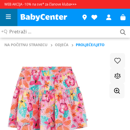
WEB AKCIJA -10% na sve* za članove kluba
>>>
Pretraži
...
NA POČETNU STRANICU
ODJEĆA
PROLJEĆE/LJETO