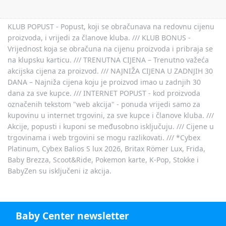
KLUB POPUST - Popust, koji se obračunava na redovnu cijenu
proizvoda, i vrijedi za članove kluba. /// KLUB BONUS -
Vrijednost koja se obračuna na cijenu proizvoda i pribraja se
na klupsku karticu. /// TRENUTNA CIJENA – Trenutno važeća
akcijska cijena za proizvod. /// NAJNIŽA CIJENA U ZADNJIH 30
DANA – Najniža cijena koju je proizvod imao u zadnjih 30
dana za sve kupce. /// INTERNET POPUST - kod proizvoda
označenih tekstom "web akcija" - ponuda vrijedi samo za
kupovinu u internet trgovini, za sve kupce i članove kluba. ///
Akcije, popusti i kuponi se međusobno isključuju. /// Cijene u
trgovinama i web trgovini se mogu razlikovati. /// *Cybex
Platinum, Cybex Balios S lux 2026, Britax Römer Lux, Frida,
Baby Brezza, Scoot&Ride, Pokemon karte, K-Pop, Stokke i
BabyZen su isključeni iz akcija.
Baby Center newsletter