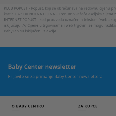
KLUB POPUST - Popust, koji se obračunava na redovnu cijenu proiz
karticu. /// TRENUTNA CIJENA – Trenutno važeća akcijska cijena 
INTERNET POPUST - kod proizvoda označenih tekstom "web akcija" 
isključuju. /// Cijene u trgovinama i web trgovini se mogu razlik
BabyZen su isključeni iz akcija.
Baby Center newsletter
Prijavite se za primanje Baby Center newslettera
O BABY CENTRU
ZA KUPCE