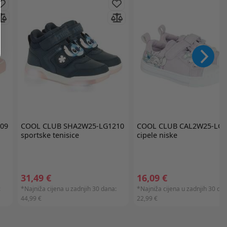
09
COOL CLUB
SHA2W25-LG1210
COOL CLUB
CAL2W25-LG1
sportske tenisice
cipele niske
31,49 €
16,09 €
:
*Najniža cijena u zadnjih 30 dana:
*Najniža cijena u zadnjih 30 dan
44,99 €
22,99 €