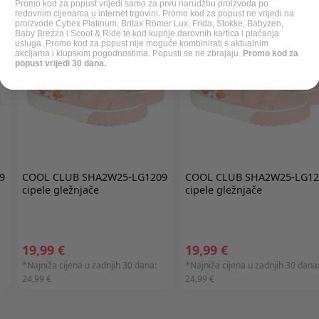
Promo kod za popust vrijedi samo za prvu narudžbu proizvoda po
redovnim cijenama u internet trgovini. Promo kod za popust ne vrijedi na
proizvode Cybex Platinum, Britax Römer Lux, Frida, Stokke, Babyzen,
Baby Brezza i Scoot & Ride te kod kupnje darovnih kartica i plaćanja
usluga. Promo kod za popust nije moguće kombinirati s aktualnim
akcijama i klupskim pogodnostima. Popusti se ne zbrajaju.
Promo kod za
popust vrijedi 30 dana.
9
COOL CLUB
SHA2W25-LG1209
COOL CLUB
SHA2W25-LG12
cipele gležnjače
cipele gležnjače
19,99 €
19,99 €
*Najniža cijena u zadnjih 30 dana:
*Najniža cijena u zadnjih 30 dana
24,99 €
24,99 €