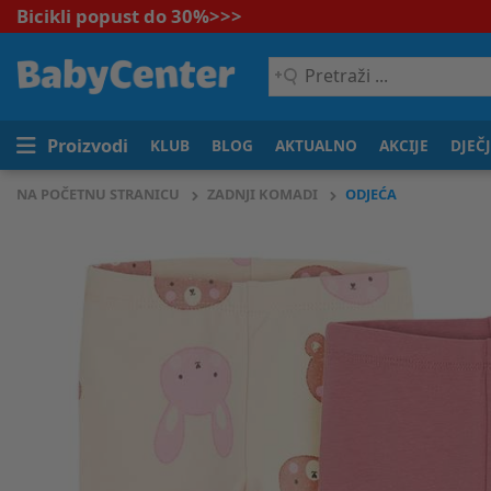
Bicikli popust do 30%
>>>
Pretraži
...
Proizvodi
KLUB
BLOG
AKTUALNO
AKCIJE
DJEČ
NA POČETNU STRANICU
ZADNJI KOMADI
ODJEĆA