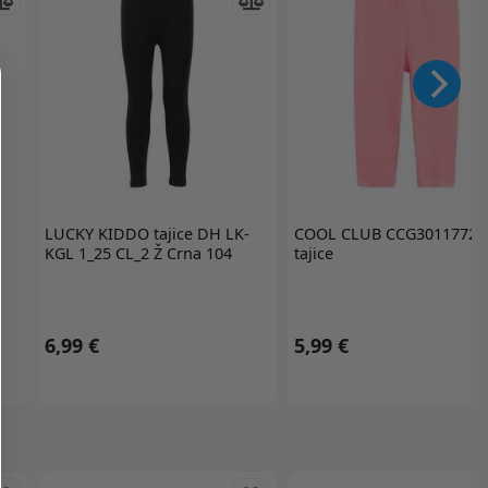
LUCKY KIDDO
tajice DH LK-
COOL CLUB
CCG3011772
KGL 1_25 CL_2 Ž Crna 104
tajice
6,99 €
5,99 €