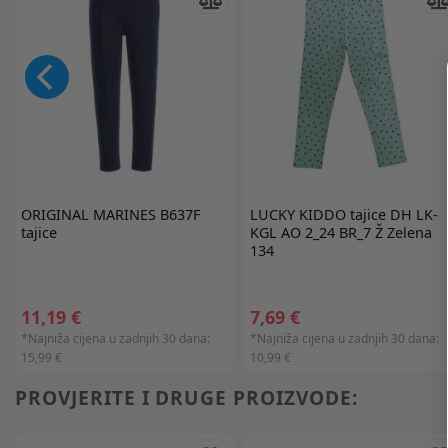
ORIGINAL MARINES
B637F
LUCKY KIDDO
tajice DH LK-
tajice
KGL AO 2_24 BR_7 Ž Zelena
134
11,19 €
7,69 €
*Najniža cijena u zadnjih 30 dana:
*Najniža cijena u zadnjih 30 dana:
15,99 €
10,99 €
PROVJERITE I DRUGE PROIZVODE: