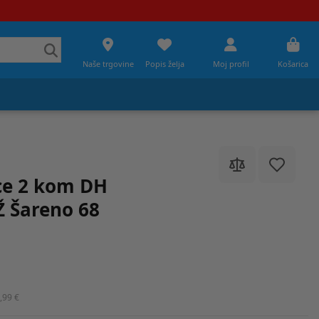
Naše trgovine
Popis želja
Moj profil
Košarica
ce 2 kom DH
Ž Šareno 68
,99 €