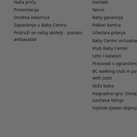
Naša priča
Kontakt
Prezentacija
Servis
Osobna iskaznica
Baby garancija
Zaposlenje u Baby Centru
Poklon kartica
Pridruži se našoj obitelji - postani
Učestala pitanja
ambasador
Baby Center virtualna
Klub Baby Center
Letci i katalozi
Proizvodi s ograniče
BC walking club in pa
with Joolz
Stiže beba
Nagradna igra: Osvoji
sunčane šetnje
Svjetski tjedan dojenj