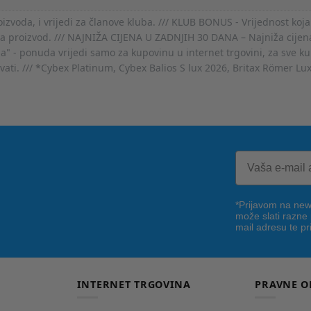
voda, i vrijedi za članove kluba. /// KLUB BONUS - Vrijednost koja
za proizvod. /// NAJNIŽA CIJENA U ZADNJIH 30 DANA – Najniža cijena
- ponuda vrijedi samo za kupovinu u internet trgovini, za sve kup
ovati. /// *Cybex Platinum, Cybex Balios S lux 2026, Britax Römer Lu
*Prijavom na news
može slati razne
mail adresu te pr
INTERNET TRGOVINA
PRAVNE O