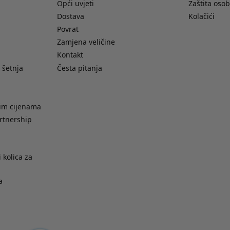
Opći uvjeti
Zaštita oso
Dostava
Kolačići
Povrat
Zamjena veličine
Kontakt
 šetnja
Česta pitanja
nim cijenama
rtnership
 kolica za
a