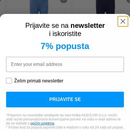
Prijavite se na
newsletter
i iskoristite
7% popusta
LUCKY KIDDO
tajice DH LK-
LUCKY KIDDO
tajice DH LK-
KGL AO 1_25 CL_3 Ž Plava 92
KGL 1_25 CL_1 Ž Plava 122
Želim primati newsletter
6,99 €
6,99 €
PRIJAVITE SE
*Prijavom na newsletter pristajete da vam tvrtka AKIDS HR d.o.o. može
slati razne personalizirane komercijalne poruke na vašu e-mail adresu te
da se slažete s
općim uvjetima
.
* Promo kod za popust zaprimit ćete e-mailom u roku od 24 sata od prijave.