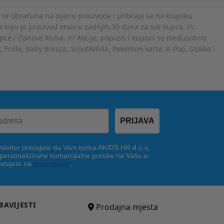
 se obračuna na cijenu proizvoda i pribraja se na klupsku
 koju je proizvod imao u zadnjih 30 dana za sve kupce. ///
ce i članove kluba. /// Akcije, popusti i kuponi se međusobno
x, Frida, Baby Brezza, Scoot&Ride, Pokemon karte, K-Pop, Stokke i
PRIJAVA
letter pristajete da Vam tvrtka AKIDS HR d.o.o.
 personalizirane komercijalne poruke na Vašu e-
istajete na
opće uvjete
.
BAVIJESTI
Prodajna mjesta