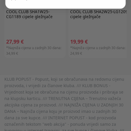
COOL CLUB
SHA1W25-
COOL CLUB
SHA2W25-LG1209
CG1189 cipele gležnjače
cipele gležnjače
27,99 €
19,99 €
*Najniža cijena u zadnjih 30 dana:
*Najniža cijena u zadnjih 30 dana:
34,99 €
24,99 €
KLUB POPUST - Popust, koji se obračunava na redovnu cijenu
proizvoda, i vrijedi za članove kluba. /// KLUB BONUS -
Vrijednost koja se obračuna na cijenu proizvoda i pribraja se
na klupsku karticu. /// TRENUTNA CIJENA – Trenutno važeća
akcijska cijena za proizvod. /// NAJNIŽA CIJENA U ZADNJIH 30
DANA – Najniža cijena koju je proizvod imao u zadnjih 30
dana za sve kupce. /// INTERNET POPUST - kod proizvoda
označenih tekstom "web akcija" - ponuda vrijedi samo za
kupovinu u internet trgovini, za sve kupce i članove kluba. ///