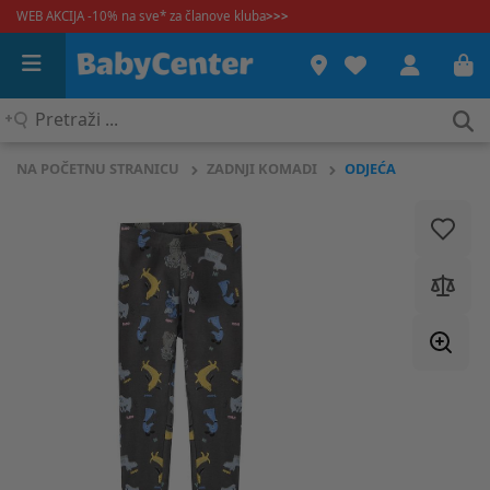
WEB AKCIJA -10% na sve* za članove kluba
>>>
Pretraži
...
NA POČETNU STRANICU
ZADNJI KOMADI
ODJEĆA