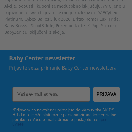
Akcije, popusti i kuponi se međusobno isključuju. /// Cijene u
trgovinama i web trgovini se mogu razlikovati. /// *Cybex
Platinum, Cybex Balios S lux 2026, Britax Römer Lux, Frida,
Baby Brezza, Scoot&Ride, Pokemon karte, K-Pop, Stokke i
BabyZen su isključeni iz akcija.
Baby Center newsletter
Prijavite se za primanje Baby Center newslettera
PRIJAVA
*Prijavom na newsletter pristajete da Vam tvrtka AKIDS
HR d.o.o. može slati razne personalizirane komercijalne
poruke na Vašu e-mail adresu te pristajete na
opće
uvjete
.