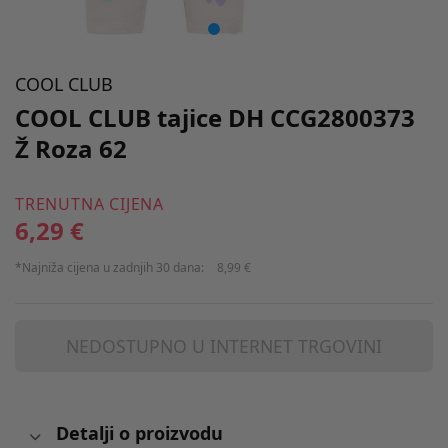
COOL CLUB
COOL CLUB tajice DH CCG2800373
Ž Roza 62
TRENUTNA CIJENA
6,29 €
*Najniža cijena u zadnjih 30 dana:
8,99 €
NEDOSTUPNO U INTERNET TRGOVINI
Detalji o proizvodu