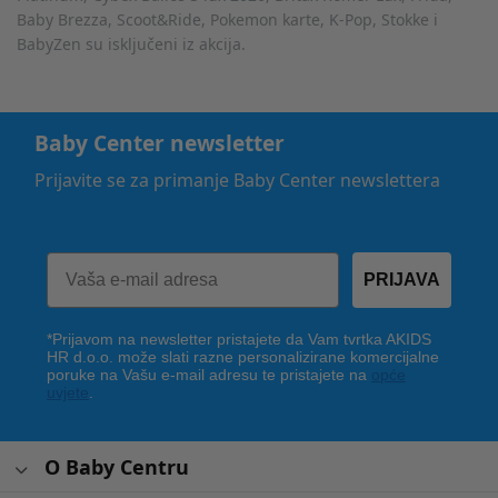
Baby Brezza, Scoot&Ride, Pokemon karte, K-Pop, Stokke i
BabyZen su isključeni iz akcija.
Baby Center newsletter
Prijavite se za primanje Baby Center newslettera
PRIJAVA
*Prijavom na newsletter pristajete da Vam tvrtka AKIDS
HR d.o.o. može slati razne personalizirane komercijalne
poruke na Vašu e-mail adresu te pristajete na
opće
uvjete
.
O Baby Centru