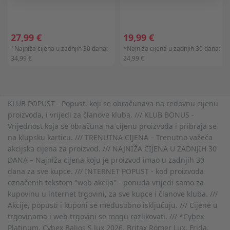
27,99 €
19,99 €
*Najniža cijena u zadnjih 30 dana:
*Najniža cijena u zadnjih 30 dana:
34,99 €
24,99 €
KLUB POPUST - Popust, koji se obračunava na redovnu cijenu
proizvoda, i vrijedi za članove kluba. /// KLUB BONUS -
Vrijednost koja se obračuna na cijenu proizvoda i pribraja se
na klupsku karticu. /// TRENUTNA CIJENA – Trenutno važeća
akcijska cijena za proizvod. /// NAJNIŽA CIJENA U ZADNJIH 30
DANA – Najniža cijena koju je proizvod imao u zadnjih 30
dana za sve kupce. /// INTERNET POPUST - kod proizvoda
označenih tekstom "web akcija" - ponuda vrijedi samo za
kupovinu u internet trgovini, za sve kupce i članove kluba. ///
Akcije, popusti i kuponi se međusobno isključuju. /// Cijene u
trgovinama i web trgovini se mogu razlikovati. /// *Cybex
Platinum, Cybex Balios S lux 2026, Britax Römer Lux, Frida,