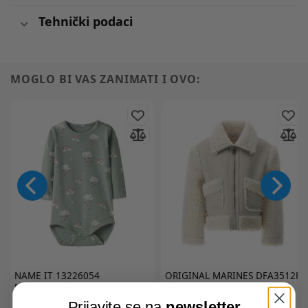
Tehnički podaci
MOGLO BI VAS ZANIMATI I OVO:
NAME IT
13226054
ORIGINAL MARINES
DFA3512F
NBFVANDORA bodi
jakna
Prijavite se na
newsletter