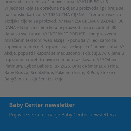
proizvoda, i vrijedi za članove kluba. /// KLUB BONUS -
Vrijednost koja se obračuna na cijenu proizvoda i pribraja se
na klupsku karticu. /// TRENUTNA CIJENA – Trenutno važeća
akcijska cijena za proizvod. /// NAJNIŽA CIJENA U ZADNJIH 30
DANA – Najniža cijena koju je proizvod imao u zadnjih 30
dana za sve kupce. /// INTERNET POPUST - kod proizvoda
označenih tekstom "web akcija" - ponuda vrijedi samo za
kupovinu u internet trgovini, za sve kupce i članove kluba. ///
Akcije, popusti i kuponi se međusobno isključuju. /// Cijene u
trgovinama i web trgovini se mogu razlikovati. /// *Cybex
Platinum, Cybex Balios S lux 2026, Britax Römer Lux, Frida,
Baby Brezza, Scoot&Ride, Pokemon karte, K-Pop, Stokke i
BabyZen su isključeni iz akcija.
Baby Center newsletter
Prijavite se za primanje Baby Center newslettera