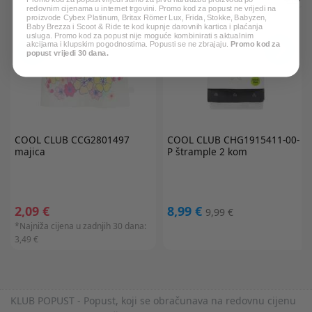
web akcija
redovnim cijenama u internet trgovini. Promo kod za popust ne vrijedi na
proizvode Cybex Platinum, Britax Römer Lux, Frida, Stokke, Babyzen,
Baby Brezza i Scoot & Ride te kod kupnje darovnih kartica i plaćanja
usluga. Promo kod za popust nije moguće kombinirati s aktualnim
akcijama i klupskim pogodnostima. Popusti se ne zbrajaju.
Promo kod za
popust vrijedi 30 dana.
COOL CLUB
CCG2801497
COOL CLUB
CHG1915411-00-
majica
P štrample 2 kom
2,09 €
8,99 €
9,99 €
*Najniža cijena u zadnjih 30 dana:
3,49 €
KLUB POPUST - Popust, koji se obračunava na redovnu cijenu