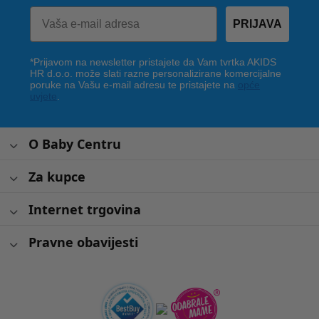
PRIJAVA
*Prijavom na newsletter pristajete da Vam tvrtka AKIDS
HR d.o.o. može slati razne personalizirane komercijalne
poruke na Vašu e-mail adresu te pristajete na
opće
uvjete
.
O Baby Centru
Za kupce
Internet trgovina
Pravne obavijesti