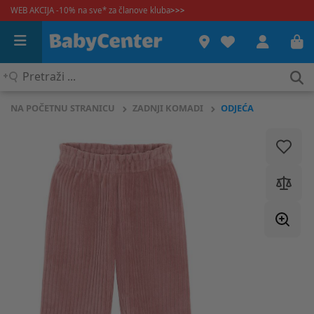
WEB AKCIJA -10% na sve* za članove kluba
>>>
Pretraži
...
NA POČETNU STRANICU
ZADNJI KOMADI
ODJEĆA