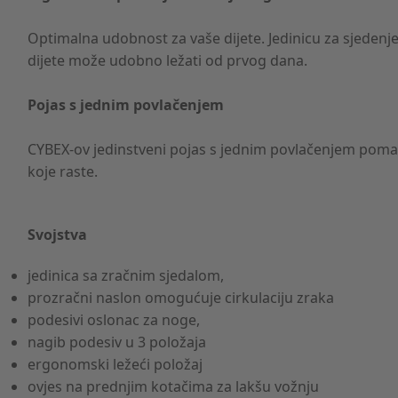
Optimalna udobnost za vaše dijete. Jedinicu za sjeden
dijete može udobno ležati od prvog dana.
Pojas s jednim povlačenjem
CYBEX-ov jedinstveni pojas s jednim povlačenjem pomaž
koje raste.
Svojstva
jedinica sa zračnim sjedalom,
prozračni naslon omogućuje cirkulaciju zraka
podesivi oslonac za noge,
nagib podesiv u 3 položaja
ergonomski ležeći položaj
ovjes na prednjim kotačima za lakšu vožnju