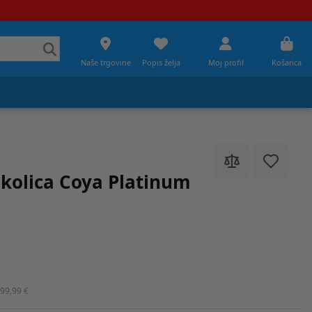
Naše trgovine
Popis želja
Moj profil
Košarica
kolica Coya Platinum
99,99 €