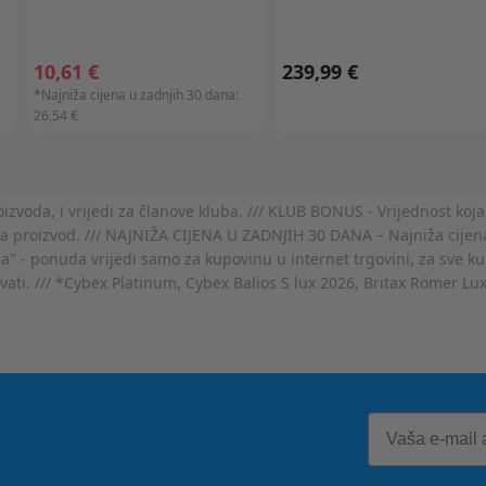
10,61 €
239,99 €
*Najniža cijena u zadnjih 30 dana:
26,54 €
voda, i vrijedi za članove kluba. /// KLUB BONUS - Vrijednost koja
za proizvod. /// NAJNIŽA CIJENA U ZADNJIH 30 DANA – Najniža cijena
- ponuda vrijedi samo za kupovinu u internet trgovini, za sve kup
ovati. /// *Cybex Platinum, Cybex Balios S lux 2026, Britax Römer Lu