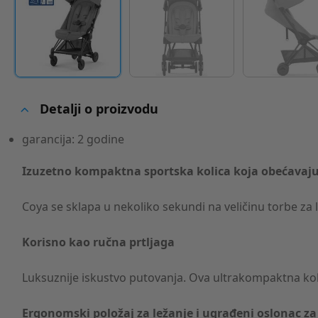
Detalji o proizvodu
garancija: 2 godine
Izuzetno kompaktna sportska kolica koja obećavaju l
Coya se sklapa u nekoliko sekundi na veličinu torbe za
Korisno kao ručna prtljaga
Luksuznije iskustvo putovanja. Ova ultrakompaktna kolic
Ergonomski položaj za ležanje i ugrađeni oslonac z