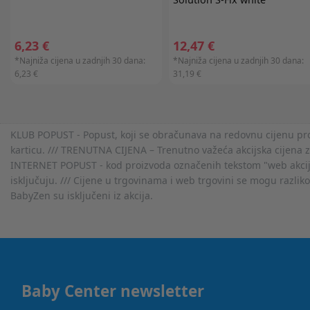
6,23 €
12,47 €
*Najniža cijena u zadnjih 30 dana:
*Najniža cijena u zadnjih 30 dana:
6,23 €
31,19 €
KLUB POPUST - Popust, koji se obračunava na redovnu cijenu proiz
karticu. /// TRENUTNA CIJENA – Trenutno važeća akcijska cijena 
INTERNET POPUST - kod proizvoda označenih tekstom "web akcija" 
isključuju. /// Cijene u trgovinama i web trgovini se mogu razlik
BabyZen su isključeni iz akcija.
Baby Center newsletter