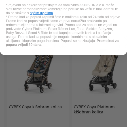
*Prijavom na newsletter pristajete da vam tvrtka AKIDS HR d.o.o. može
slati razne personalizirane komercijalne poruke na vašu e-mail adresu te
da se slažete s
općim uvjetima
.
* Promo kod za popust zaprimit ćete e-mailom u roku od 24 sata od prijave.
Promo kod za popust vrijedi samo za prvu narudžbu proizvoda po
redovnim cijenama u internet trgovini. Promo kod za popust ne vrijedi na
proizvode Cybex Platinum, Britax Römer Lux, Frida, Stokke, Babyzen,
Baby Brezza i Scoot & Ride te kod kupnje darovnih kartica i plaćanja
usluga. Promo kod za popust nije moguće kombinirati s aktualnim
akcijama i klupskim pogodnostima. Popusti se ne zbrajaju.
Promo kod za
popust vrijedi 30 dana.
CYBEX
Coya kišobran kolica
CYBEX
Coya Platinum
kišobran kolica