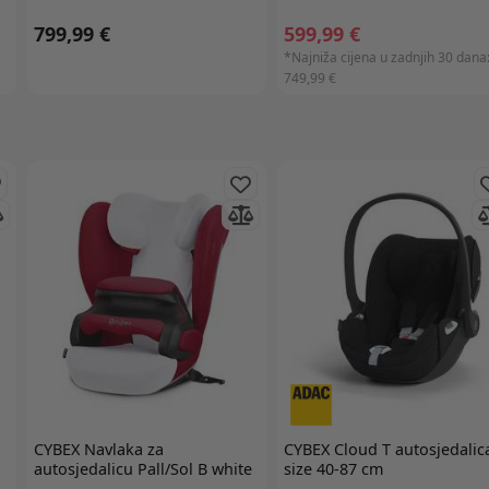
799,99 €
599,99 €
*Najniža cijena u zadnjih 30 dana
749,99 €
CYBEX
Navlaka za
CYBEX
Cloud T autosjedalica
autosjedalicu Pall/Sol B white
size 40-87 cm