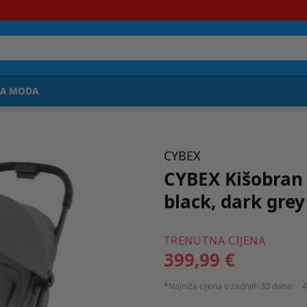
JA MODA
CYBEX
CYBEX Kišobran 
black, dark grey
TRENUTNA CIJENA
399,99 €
*Najniža cijena u zadnjih 30 dana:
4