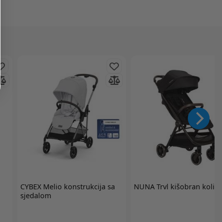
CYBEX
Melio konstrukcija sa
NUNA
Trvl kišobran kolic
sjedalom