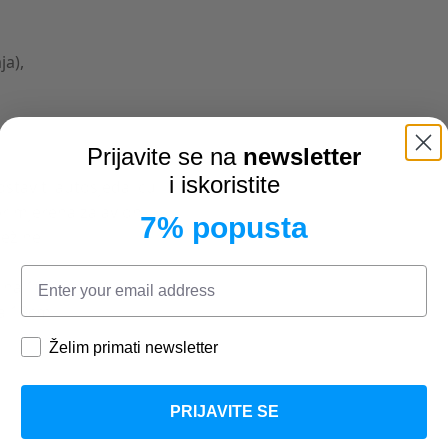
ja),
Prijavite se na
newsletter
i iskoristite
taviti autosjedalicu
primjerena za avion
7% popusta
težine
isina 105 cm
ina 18cm
Želim primati newsletter
PRIJAVITE SE