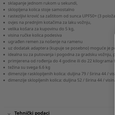
sklapanje jednom rukom u sekundi,
sklopljena kolica stoje samostalno
rastezljivi krović sa zaštitom od sunca UPF50+ (3 položa
ovjes na prednjim kotačima za laku vožnju,
velika košara za kupovinu do 5 kg,
visina ručke kolica podesiva
ugrađen remen za nošenje na ramenu
uz dodatak adaptera (kupuje se posebno) moguće je pos
idealna su za putovanja i pogodna za gradsku vožnju, 
primjerena od rođenja do 4 godine ili do 22 kilograma 
težina su svega 6.6 kg
dimenzije rasklopljenih kolica: duljina 79 / širina 44 / v
dimenzije sklopljenih kolica: duljina 52 / širina 44 / vis
Tehnički podaci