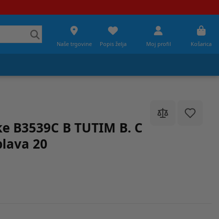
Naše trgovine
Popis želja
Moj profil
Košarica
ke B3539C B TUTIM B. C
lava 20