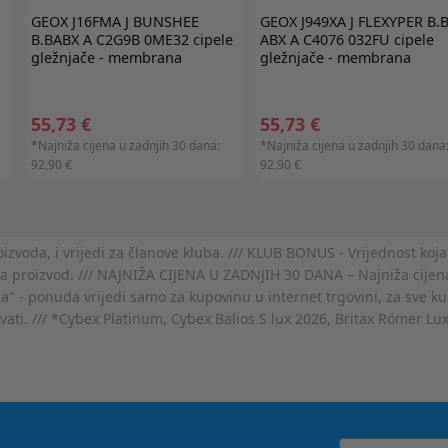
GEOX
J16FMA J BUNSHEE
GEOX
J949XA J FLEXYPER B.
B.BABX A C2G9B 0ME32 cipele
ABX A C4076 032FU cipele
gležnjače - membrana
gležnjače - membrana
55,73 €
55,73 €
*Najniža cijena u zadnjih 30 dana:
*Najniža cijena u zadnjih 30 dana
92,90 €
92,90 €
voda, i vrijedi za članove kluba. /// KLUB BONUS - Vrijednost koja
za proizvod. /// NAJNIŽA CIJENA U ZADNJIH 30 DANA – Najniža cijena
- ponuda vrijedi samo za kupovinu u internet trgovini, za sve kup
ovati. /// *Cybex Platinum, Cybex Balios S lux 2026, Britax Römer Lu