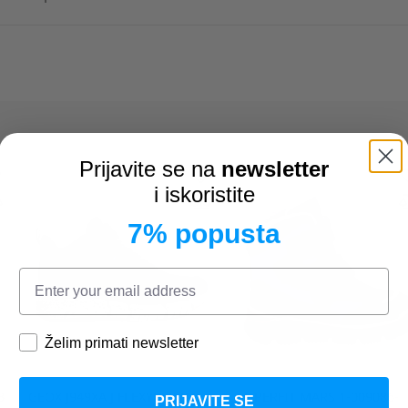
Prijavite se na
newsletter
i iskoristite
7% popusta
Želim primati newsletter
B
GEOX
J949XA J FLEXYPER B.B
SUPERFIT
MARS 1-009086-
PRIJAVITE SE