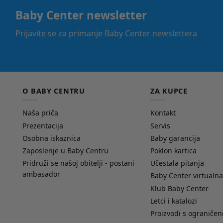
Baby Center newsletter
Prijavite se za primanje Baby Center newslettera
O BABY CENTRU
ZA KUPCE
Naša priča
Kontakt
Prezentacija
Servis
Osobna iskaznica
Baby garancija
Zaposlenje u Baby Centru
Poklon kartica
Pridruži se našoj obitelji - postani
Učestala pitanja
ambasador
Baby Center virtualna
Klub Baby Center
Letci i katalozi
Proizvodi s ograniče