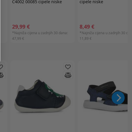
C4002 00085 cipele niske
cipele niske
29,99 €
8,49 €
:
*Najniža cijena u zadnjih 30 dana:
*Najniža cijena u zadnjih 30 dan
47,99 €
11,89 €