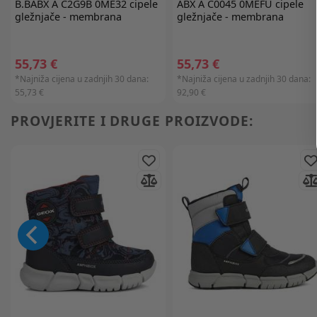
B.BABX A C2G9B 0ME32 cipele
ABX A C0045 0MEFU cipele
gležnjače - membrana
gležnjače - membrana
55,73 €
55,73 €
*Najniža cijena u zadnjih 30 dana:
*Najniža cijena u zadnjih 30 dana:
55,73 €
92,90 €
PROVJERITE I DRUGE PROIZVODE: