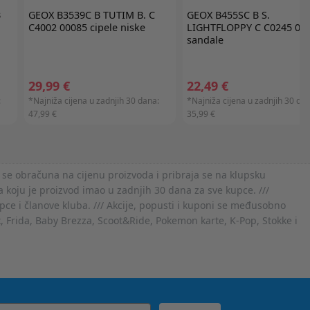
B
GEOX
B3539C B TUTIM B. C
GEOX
B455SC B S.
C4002 00085 cipele niske
LIGHTFLOPPY C C0245 00
sandale
29,99 €
22,49 €
:
*Najniža cijena u zadnjih 30 dana:
*Najniža cijena u zadnjih 30 dan
47,99 €
35,99 €
 se obračuna na cijenu proizvoda i pribraja se na klupsku
 koju je proizvod imao u zadnjih 30 dana za sve kupce. ///
ce i članove kluba. /// Akcije, popusti i kuponi se međusobno
x, Frida, Baby Brezza, Scoot&Ride, Pokemon karte, K-Pop, Stokke i