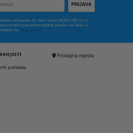
PRIJAVA
letter pristajete da Vam tvrtka AKIDS HR d.o.o.
 personalizirane komercijalne poruke na Vašu e-
istajete na
opće uvjete
.
BAVIJESTI
Prodajna mjesta
bnih podataka