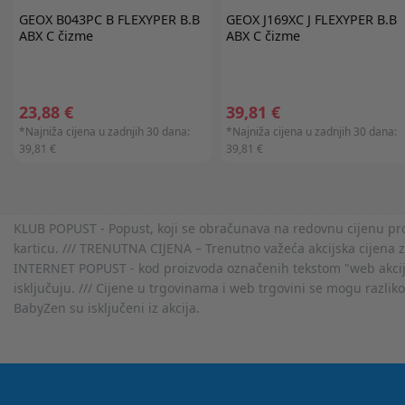
GEOX
B043PC B FLEXYPER B.B
GEOX
J169XC J FLEXYPER B.B
ABX C čizme
ABX C čizme
23,88 €
39,81 €
*Najniža cijena u zadnjih 30 dana:
*Najniža cijena u zadnjih 30 dana:
39,81 €
39,81 €
KLUB POPUST - Popust, koji se obračunava na redovnu cijenu proiz
karticu. /// TRENUTNA CIJENA – Trenutno važeća akcijska cijena 
INTERNET POPUST - kod proizvoda označenih tekstom "web akcija" 
isključuju. /// Cijene u trgovinama i web trgovini se mogu razlik
BabyZen su isključeni iz akcija.