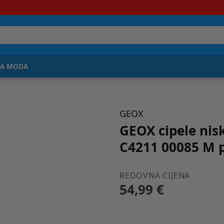
JA MODA
GEOX
GEOX cipele nis
C4211 00085 M p
REDOVNA CIJENA
54,99 €