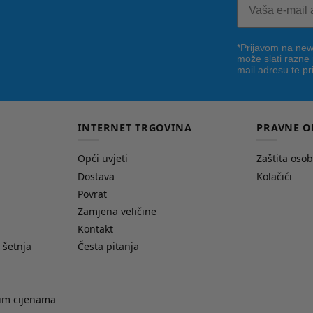
*Prijavom na news
može slati razne
mail adresu te pr
INTERNET TRGOVINA
PRAVNE O
Opći uvjeti
Zaštita oso
Dostava
Kolačići
Povrat
Zamjena veličine
Kontakt
 šetnja
Česta pitanja
nim cijenama