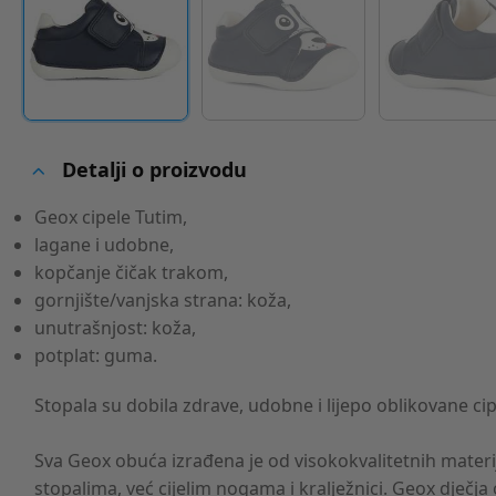
Detalji o proizvodu
Geox cipele Tutim,
lagane i udobne,
kopčanje čičak trakom,
gornjište/vanjska strana: koža,
unutrašnjost: koža,
potplat: guma.
Stopala su dobila zdrave, udobne i lijepo oblikovane cip
Sva Geox obuća izrađena je od visokokvalitetnih materi
stopalima, već cijelim nogama i kralježnici. Geox dječj