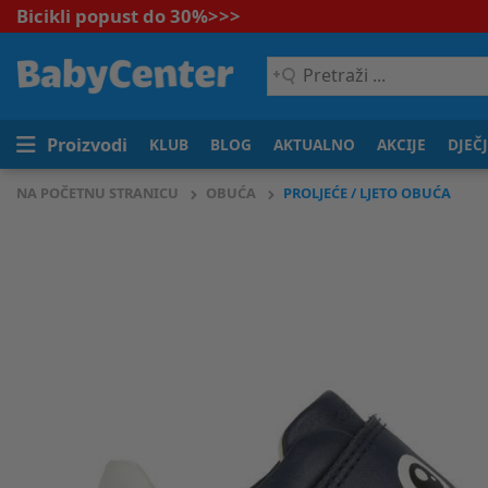
Bicikli popust do 30%
>>>
Pretraži
...
Proizvodi
KLUB
BLOG
AKTUALNO
AKCIJE
DJEČ
NA POČETNU STRANICU
OBUĆA
PROLJEĆE / LJETO OBUĆA