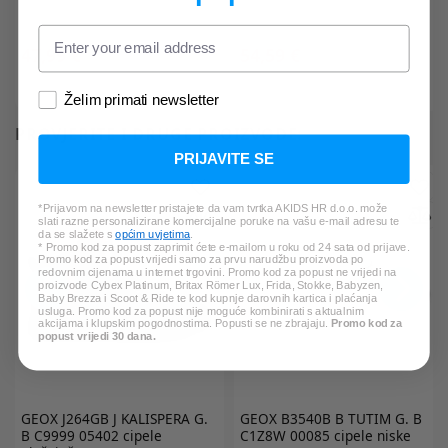
47,99 €
54,59 €
*Najniža cijena u zadnjih 30 dana:
*Najniža cijena u zadnjih 30 dana:
59,99 €
90,99 €
Želim primati newsletter
PROVJERITE I DRUGE PROIZVODE:
PRIJAVITE SE
*Prijavom na newsletter pristajete da vam tvrtka AKIDS HR d.o.o. može
slati razne personalizirane komercijalne poruke na vašu e-mail adresu te
da se slažete s
općim uvjetima
.
* Promo kod za popust zaprimit ćete e-mailom u roku od 24 sata od prijave.
Promo kod za popust vrijedi samo za prvu narudžbu proizvoda po
redovnim cijenama u internet trgovini. Promo kod za popust ne vrijedi na
proizvode Cybex Platinum, Britax Römer Lux, Frida, Stokke, Babyzen,
Baby Brezza i Scoot & Ride te kod kupnje darovnih kartica i plaćanja
usluga. Promo kod za popust nije moguće kombinirati s aktualnim
akcijama i klupskim pogodnostima. Popusti se ne zbrajaju.
Promo kod za
popust vrijedi 30 dana.
GEOX
J264GB J KALISPERA G.
GEOX
B3540B B TUTIM G. B
B C9999 05402 cipele
C1Z8W 00085 cipele niske