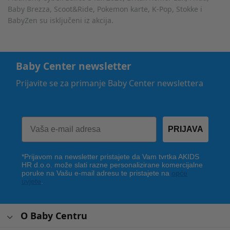
Baby Brezza, Scoot&Ride, Pokemon karte, K-Pop, Stokke i
BabyZen su isključeni iz akcija.
Baby Center newsletter
Prijavite se za primanje Baby Center newslettera
PRIJAVA
*Prijavom na newsletter pristajete da Vam tvrtka AKIDS
HR d.o.o. može slati razne personalizirane komercijalne
poruke na Vašu e-mail adresu te pristajete na
opće
uvjete
.
O Baby Centru