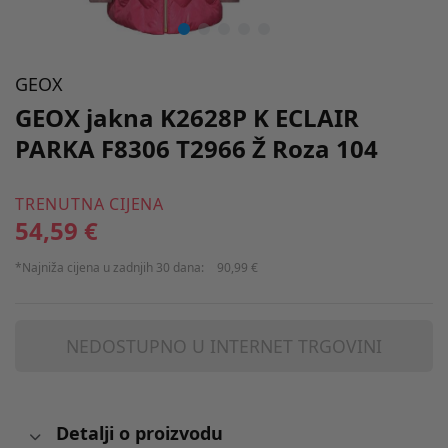
GEOX
GEOX jakna K2628P K ECLAIR
PARKA F8306 T2966 Ž Roza 104
TRENUTNA CIJENA
54,59 €
*Najniža cijena u zadnjih 30 dana:
90,99 €
NEDOSTUPNO U INTERNET TRGOVINI
Detalji o proizvodu