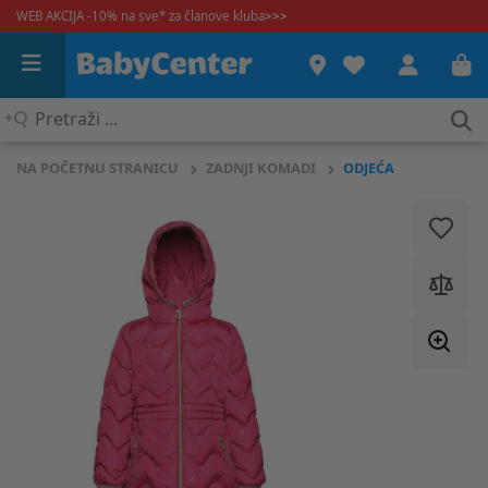
WEB AKCIJA -10% na sve* za članove kluba
>>>
Pretraži
...
NA POČETNU STRANICU
ZADNJI KOMADI
ODJEĆA