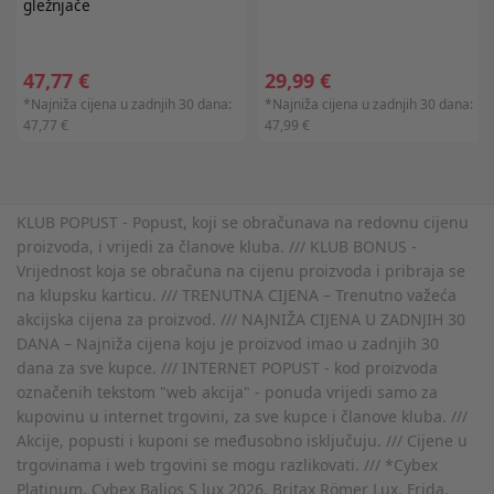
gležnjače
47,77 €
29,99 €
*Najniža cijena u zadnjih 30 dana:
*Najniža cijena u zadnjih 30 dana:
47,77 €
47,99 €
KLUB POPUST - Popust, koji se obračunava na redovnu cijenu
proizvoda, i vrijedi za članove kluba. /// KLUB BONUS -
Vrijednost koja se obračuna na cijenu proizvoda i pribraja se
na klupsku karticu. /// TRENUTNA CIJENA – Trenutno važeća
akcijska cijena za proizvod. /// NAJNIŽA CIJENA U ZADNJIH 30
DANA – Najniža cijena koju je proizvod imao u zadnjih 30
dana za sve kupce. /// INTERNET POPUST - kod proizvoda
označenih tekstom "web akcija" - ponuda vrijedi samo za
kupovinu u internet trgovini, za sve kupce i članove kluba. ///
Akcije, popusti i kuponi se međusobno isključuju. /// Cijene u
trgovinama i web trgovini se mogu razlikovati. /// *Cybex
Platinum, Cybex Balios S lux 2026, Britax Römer Lux, Frida,