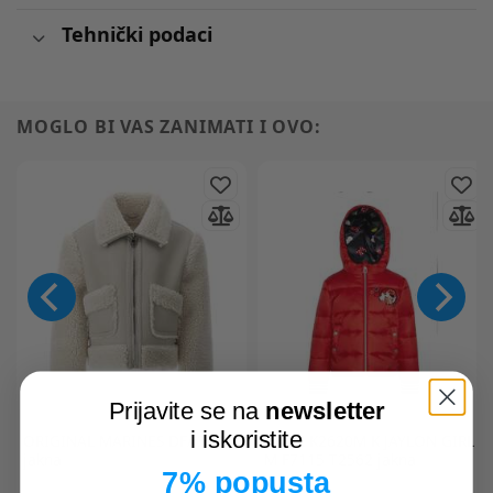
Tehnički podaci
MOGLO BI VAS ZANIMATI I OVO:
Prijavite se na
newsletter
i iskoristite
ORIGINAL MARINES
DFA3512F
GEOX
K2620M K JAYLON GIRL
jakna
M F7115 T2562 jakna
7% popusta