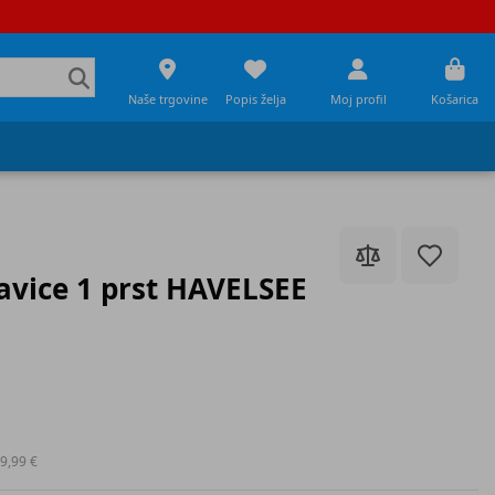
Naše trgovine
Popis želja
Moj profil
Košarica
avice 1 prst HAVELSEE
9,99 €