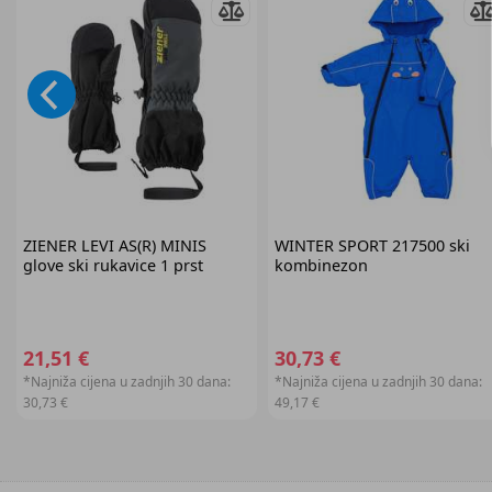
ZIENER
LEVI AS(R) MINIS
WINTER SPORT
217500 ski
glove ski rukavice 1 prst
kombinezon
21,51 €
30,73 €
*Najniža cijena u zadnjih 30 dana:
*Najniža cijena u zadnjih 30 dana:
30,73 €
49,17 €