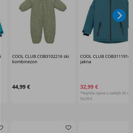
i
COOL CLUB
COB3102216 ski
COOL CLUB
COB3111914 s
kombinezon
jakna
44,99 €
32,99 €
:
*Najniža cijena u zadnjih 30 dan
54,99 €