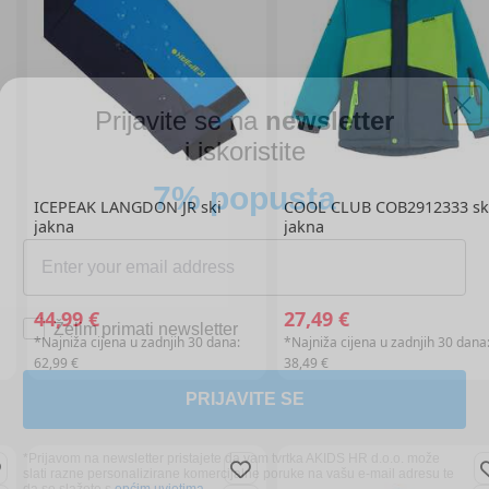
Prijavite se na
newsletter
i iskoristite
7% popusta
ICEPEAK
LANGDON JR ski
COOL CLUB
COB2912333 sk
jakna
jakna
Želim primati newsletter
44,99 €
27,49 €
*Najniža cijena u zadnjih 30 dana:
*Najniža cijena u zadnjih 30 dana
PRIJAVITE SE
62,99 €
38,49 €
*Prijavom na newsletter pristajete da vam tvrtka AKIDS HR d.o.o. može
slati razne personalizirane komercijalne poruke na vašu e-mail adresu te
da se slažete s
općim uvjetima
.
* Promo kod za popust zaprimit ćete e-mailom u roku od 24 sata od prijave.
Promo kod za popust vrijedi samo za prvu narudžbu proizvoda po