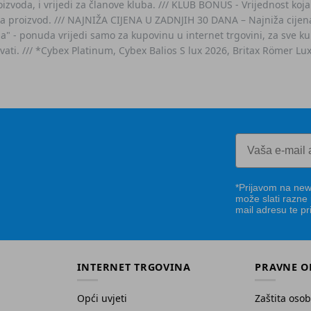
voda, i vrijedi za članove kluba. /// KLUB BONUS - Vrijednost koja
za proizvod. /// NAJNIŽA CIJENA U ZADNJIH 30 DANA – Najniža cijena
- ponuda vrijedi samo za kupovinu u internet trgovini, za sve kup
ovati. /// *Cybex Platinum, Cybex Balios S lux 2026, Britax Römer Lu
*Prijavom na news
može slati razne
mail adresu te pr
INTERNET TRGOVINA
PRAVNE O
Opći uvjeti
Zaštita oso