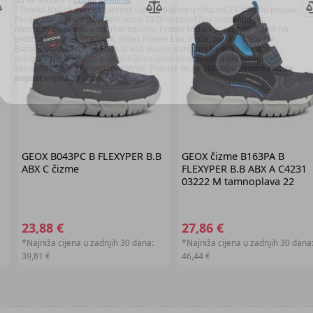
redovnim cijenama u internet trgovini. Promo kod za popust ne vrijedi na
proizvode Cybex Platinum, Britax Römer Lux, Frida, Stokke, Babyzen,
Baby Brezza i Scoot & Ride te kod kupnje darovnih kartica i plaćanja
usluga. Promo kod za popust nije moguće kombinirati s aktualnim
akcijama i klupskim pogodnostima. Popusti se ne zbrajaju.
Promo kod za
popust vrijedi 30 dana.
GEOX
B043PC B FLEXYPER B.B
GEOX
čizme B163PA B
ABX C čizme
FLEXYPER B.B ABX A C4231
03222 M tamnoplava 22
23,88 €
27,86 €
*Najniža cijena u zadnjih 30 dana:
*Najniža cijena u zadnjih 30 dana
39,81 €
46,44 €