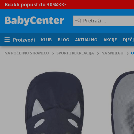
Bicikli popust do 30%
>>>
Pretraži
...
Proizvodi
KLUB
BLOG
AKTUALNO
AKCIJE
DJEČ
NA POČETNU STRANICU
SPORT I REKREACIJA
NA SNIJEGU
O