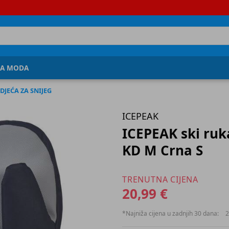
JA MODA
DJEĆA ZA SNIJEG
ICEPEAK
ICEPEAK ski ruk
KD M Crna S
TRENUTNA CIJENA
20,99 €
*Najniža cijena u zadnjih 30 dana:
2