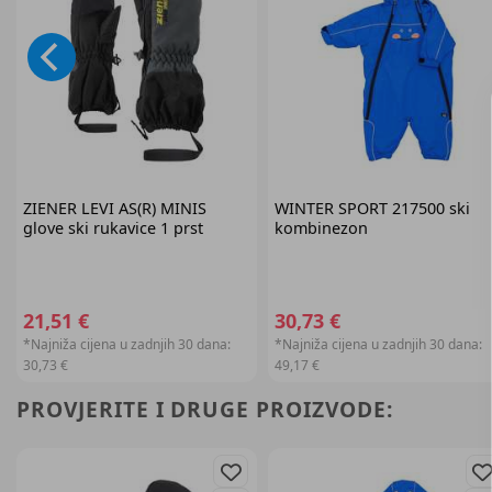
ZIENER
LEVI AS(R) MINIS
WINTER SPORT
217500 ski
glove ski rukavice 1 prst
kombinezon
21,51 €
30,73 €
*Najniža cijena u zadnjih 30 dana:
*Najniža cijena u zadnjih 30 dana:
30,73 €
49,17 €
PROVJERITE I DRUGE PROIZVODE: