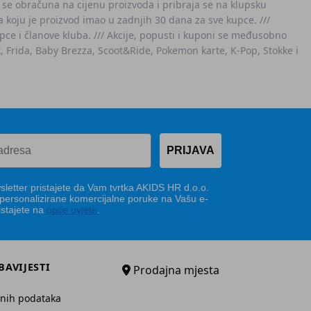
 se obračuna na cijenu proizvoda i pribraja se na klupsku
 koju je proizvod imao u zadnjih 30 dana za sve kupce. ///
ce i članove kluba. /// Akcije, popusti i kuponi se međusobno
x, Frida, Baby Brezza, Scoot&Ride, Pokemon karte, K-Pop, Stokke i
PRIJAVA
letter pristajete da Vam tvrtka AKIDS HR d.o.o.
 personalizirane komercijalne poruke na Vašu e-
istajete na
opće uvjete
.
BAVIJESTI
Prodajna mjesta
bnih podataka