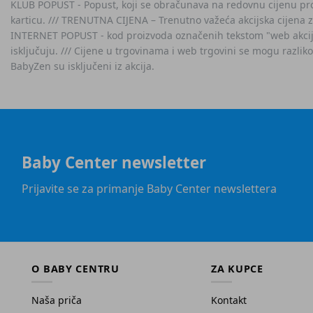
KLUB POPUST - Popust, koji se obračunava na redovnu cijenu proiz
karticu. /// TRENUTNA CIJENA – Trenutno važeća akcijska cijena 
INTERNET POPUST - kod proizvoda označenih tekstom "web akcija" 
isključuju. /// Cijene u trgovinama i web trgovini se mogu razlik
BabyZen su isključeni iz akcija.
Baby Center newsletter
Prijavite se za primanje Baby Center newslettera
O BABY CENTRU
ZA KUPCE
Naša priča
Kontakt