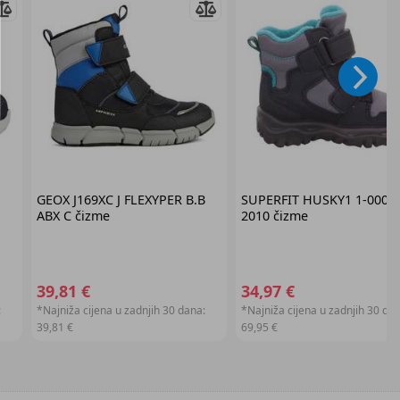
GEOX
J169XC J FLEXYPER B.B
SUPERFIT
HUSKY1 1-00004
ABX C čizme
2010 čizme
39,81 €
34,97 €
:
*Najniža cijena u zadnjih 30 dana:
*Najniža cijena u zadnjih 30 dan
39,81 €
69,95 €