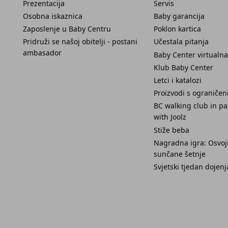
Prezentacija
Servis
Osobna iskaznica
Baby garancija
Zaposlenje u Baby Centru
Poklon kartica
Pridruži se našoj obitelji - postani
Učestala pitanja
ambasador
Baby Center virtualna
Klub Baby Center
Letci i katalozi
Proizvodi s ograniče
BC walking club in pa
with Joolz
Stiže beba
Nagradna igra: Osvoji
sunčane šetnje
Svjetski tjedan dojenj