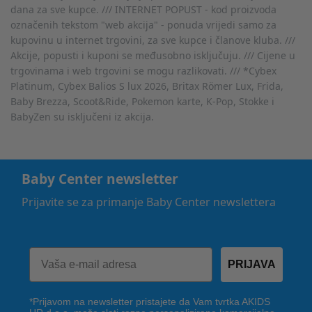
dana za sve kupce. /// INTERNET POPUST - kod proizvoda
označenih tekstom "web akcija" - ponuda vrijedi samo za
kupovinu u internet trgovini, za sve kupce i članove kluba. ///
Akcije, popusti i kuponi se međusobno isključuju. /// Cijene u
trgovinama i web trgovini se mogu razlikovati. /// *Cybex
Platinum, Cybex Balios S lux 2026, Britax Römer Lux, Frida,
Baby Brezza, Scoot&Ride, Pokemon karte, K-Pop, Stokke i
BabyZen su isključeni iz akcija.
Baby Center newsletter
Prijavite se za primanje Baby Center newslettera
PRIJAVA
*Prijavom na newsletter pristajete da Vam tvrtka AKIDS