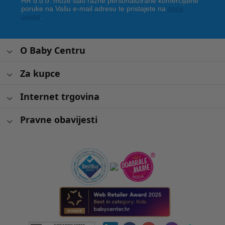
HR d.o.o. može slati razne personalizirane komercijalne
poruke na Vašu e-mail adresu te pristajete na
opće
uvjete
.
O Baby Centru
Za kupce
Internet trgovina
Pravne obavijesti