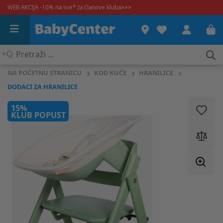
WEB AKCIJA -10% na sve* za članove kluba
>>>
Pretraži
...
NA POČETNU STRANICU
KOD KUĆE
HRANILICE
DODACI ZA HRANILICE
15%
KLUB POPUST