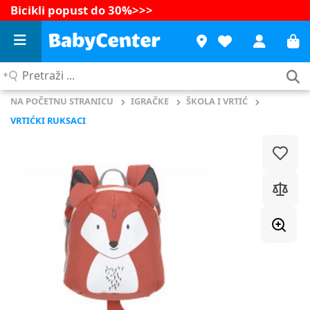
Bicikli popust do 30%
>>>
Pretraži
...
NA POČETNU STRANICU
IGRAČKE
ŠKOLA I VRTIĆ
VRTIĆKI RUKSACI