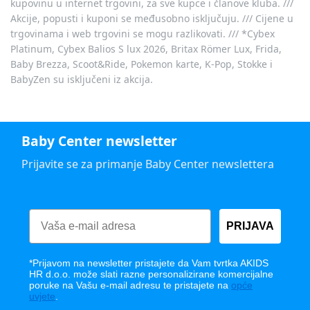
kupovinu u internet trgovini, za sve kupce i članove kluba. ///
Akcije, popusti i kuponi se međusobno isključuju. /// Cijene u
trgovinama i web trgovini se mogu razlikovati. /// *Cybex
Platinum, Cybex Balios S lux 2026, Britax Römer Lux, Frida,
Baby Brezza, Scoot&Ride, Pokemon karte, K-Pop, Stokke i
BabyZen su isključeni iz akcija.
Baby Center newsletter
Prijavite se za primanje Baby Center newslettera
PRIJAVA
*Prijavom na newsletter pristajete da Vam tvrtka AKIDS
HR d.o.o. može slati razne personalizirane komercijalne
poruke na Vašu e-mail adresu te pristajete na
opće
uvjete
.