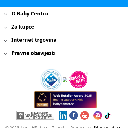
O Baby Centru
Za kupce
Internet trgovina
Pravne obavijesti
© 2026 Akids HR d.o.o., Zagreb |
Produkcija:
Bilumina d.o.o.