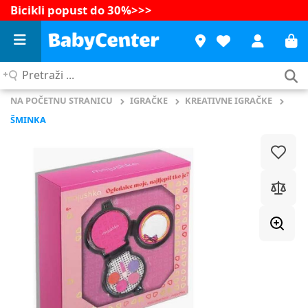
Bicikli popust do 30%
>>>
Pretraži
...
NA POČETNU STRANICU
IGRAČKE
KREATIVNE IGRAČKE
ŠMINKA