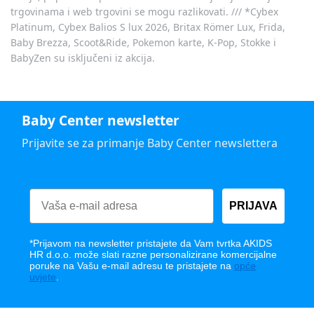
trgovinama i web trgovini se mogu razlikovati. /// *Cybex
Platinum, Cybex Balios S lux 2026, Britax Römer Lux, Frida,
Baby Brezza, Scoot&Ride, Pokemon karte, K-Pop, Stokke i
BabyZen su isključeni iz akcija.
Baby Center newsletter
Prijavite se za primanje Baby Center newslettera
PRIJAVA
*Prijavom na newsletter pristajete da Vam tvrtka AKIDS
HR d.o.o. može slati razne personalizirane komercijalne
poruke na Vašu e-mail adresu te pristajete na
opće
uvjete
.