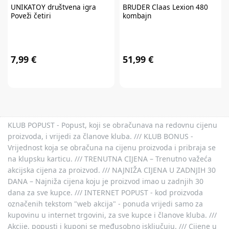
UNIKATOY
društvena igra
BRUDER
Claas Lexion 480
Poveži četiri
kombajn
7,99 €
51,99 €
KLUB POPUST - Popust, koji se obračunava na redovnu cijenu
proizvoda, i vrijedi za članove kluba. /// KLUB BONUS -
Vrijednost koja se obračuna na cijenu proizvoda i pribraja se
na klupsku karticu. /// TRENUTNA CIJENA – Trenutno važeća
akcijska cijena za proizvod. /// NAJNIŽA CIJENA U ZADNJIH 30
DANA – Najniža cijena koju je proizvod imao u zadnjih 30
dana za sve kupce. /// INTERNET POPUST - kod proizvoda
označenih tekstom "web akcija" - ponuda vrijedi samo za
kupovinu u internet trgovini, za sve kupce i članove kluba. ///
Akcije, popusti i kuponi se međusobno isključuju. /// Cijene u