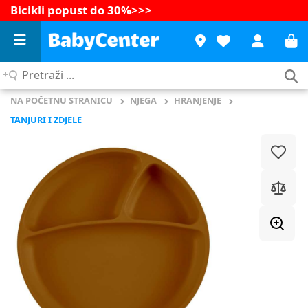
Bicikli popust do 30%
>>>
Pretraži
...
NA POČETNU STRANICU
NJEGA
HRANJENJE
TANJURI I ZDJELE