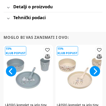
Detalji o proizvodu
Tehnički podaci
MOGLO BI VAS ZANIMATI I OVO:
15%
15%
KLUB POPUST
KLUB POPUST
LÄSSIG
komplet za jelo tiny
LÄSSIG
komplet za jelo tiny