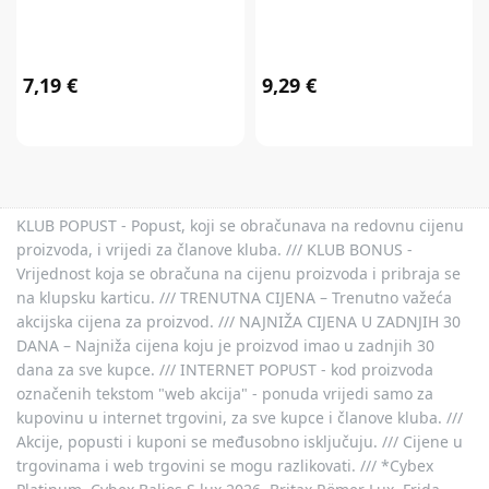
7,19 €
9,29 €
KLUB POPUST - Popust, koji se obračunava na redovnu cijenu
proizvoda, i vrijedi za članove kluba. /// KLUB BONUS -
Vrijednost koja se obračuna na cijenu proizvoda i pribraja se
na klupsku karticu. /// TRENUTNA CIJENA – Trenutno važeća
akcijska cijena za proizvod. /// NAJNIŽA CIJENA U ZADNJIH 30
DANA – Najniža cijena koju je proizvod imao u zadnjih 30
dana za sve kupce. /// INTERNET POPUST - kod proizvoda
označenih tekstom "web akcija" - ponuda vrijedi samo za
kupovinu u internet trgovini, za sve kupce i članove kluba. ///
Akcije, popusti i kuponi se međusobno isključuju. /// Cijene u
trgovinama i web trgovini se mogu razlikovati. /// *Cybex