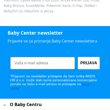
Platinum, Cybex Balios S lux 2026, Britax Römer Lux, Frida,
Baby Brezza, Scoot&Ride, Pokemon karte, K-Pop, Stokke i
BabyZen su isključeni iz akcija.
Baby Center newsletter
Prijavite se za primanje Baby Center newslettera
PRIJAVA
*Prijavom na newsletter pristajete da Vam tvrtka AKIDS
HR d.o.o. može slati razne personalizirane komercijalne
poruke na Vašu e-mail adresu te pristajete na
opće
uvjete
.
O Baby Centru