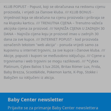
KLUB POPUST - Popust, koji se obračunava na redovnu cijenu
proizvoda, i vrijedi za članove kluba. /// KLUB BONUS -
Vrijednost koja se obračuna na cijenu proizvoda i pribraja se
na klupsku karticu. /// TRENUTNA CIJENA – Trenutno važeća
akcijska cijena za proizvod. /// NAJNIŽA CIJENA U ZADNJIH 30
DANA – Najniža cijena koju je proizvod imao u zadnjih 30
dana za sve kupce. /// INTERNET POPUST - kod proizvoda
označenih tekstom "web akcija" - ponuda vrijedi samo za
kupovinu u internet trgovini, za sve kupce i članove kluba. ///
Akcije, popusti i kuponi se međusobno isključuju. /// Cijene u
trgovinama i web trgovini se mogu razlikovati. /// *Cybex
Platinum, Cybex Balios S lux 2026, Britax Römer Lux, Frida,
Baby Brezza, Scoot&Ride, Pokemon karte, K-Pop, Stokke i
BabyZen su isključeni iz akcija.
Baby Center newsletter
Prijavite se za primanje Baby Center newslettera