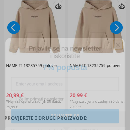
Prijavite se na
newsletter
i iskoristite
7% popusta
NAME IT
13235759 pulover
NAME IT
13235759 pulover
Želim primati newsletter
20,99 €
20,99 €
*Najniža cijena u zadnjih 30 dana:
*Najniža cijena u zadnjih 30 dana:
29,99 €
29,99 €
PRIJAVITE SE
PROVJERITE I DRUGE PROIZVODE:
*Prijavom na newsletter pristajete da vam tvrtka AKIDS HR d.o.o. može
slati razne personalizirane komercijalne poruke na vašu e-mail adresu te
da se slažete s
općim uvjetima
.