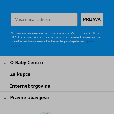
PRIJAVA
*Prijavom na newsletter pristajete da Vam tvrtka AKIDS
HR d.o.o. može slati razne personalizirane komercijalne
poruke na Vašu e-mail adresu te pristajete na
opće
uvjete
.
O Baby Centru
Za kupce
Internet trgovina
Pravne obavijesti