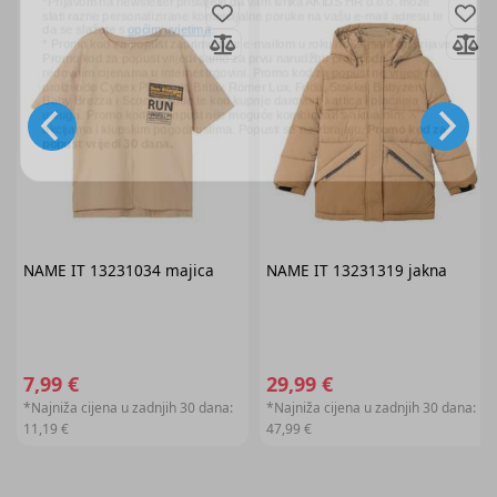
* Promo kod za popust zaprimit ćete e-mailom u roku od 24 sata od prijave.
Promo kod za popust vrijedi samo za prvu narudžbu proizvoda po
redovnim cijenama u internet trgovini. Promo kod za popust ne vrijedi na
proizvode Cybex Platinum, Britax Römer Lux, Frida, Stokke, Babyzen,
Baby Brezza i Scoot & Ride te kod kupnje darovnih kartica i plaćanja
usluga. Promo kod za popust nije moguće kombinirati s aktualnim
akcijama i klupskim pogodnostima. Popusti se ne zbrajaju.
Promo kod za
popust vrijedi 30 dana.
NAME IT
13231034 majica
NAME IT
13231319 jakna
7,99 €
29,99 €
*Najniža cijena u zadnjih 30 dana:
*Najniža cijena u zadnjih 30 dana:
11,19 €
47,99 €