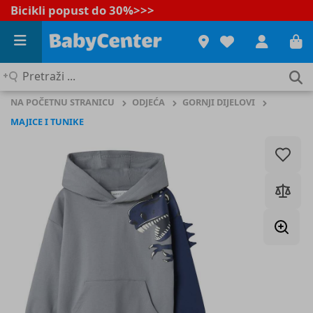
Bicikli popust do 30%
>>>
Pretraži
...
NA POČETNU STRANICU
ODJEĆA
GORNJI DIJELOVI
MAJICE I TUNIKE