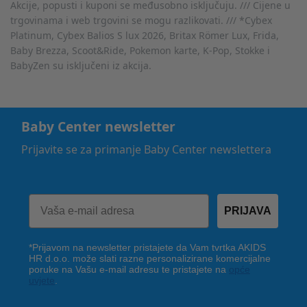
Akcije, popusti i kuponi se međusobno isključuju. /// Cijene u
trgovinama i web trgovini se mogu razlikovati. /// *Cybex
Platinum, Cybex Balios S lux 2026, Britax Römer Lux, Frida,
Baby Brezza, Scoot&Ride, Pokemon karte, K-Pop, Stokke i
BabyZen su isključeni iz akcija.
Baby Center newsletter
Prijavite se za primanje Baby Center newslettera
PRIJAVA
*Prijavom na newsletter pristajete da Vam tvrtka AKIDS
HR d.o.o. može slati razne personalizirane komercijalne
poruke na Vašu e-mail adresu te pristajete na
opće
uvjete
.