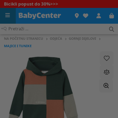
Bicikli popust do 30%
>>>
Pretraži
...
NA POČETNU STRANICU
ODJEĆA
GORNJI DIJELOVI
MAJICE I TUNIKE