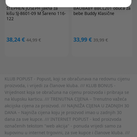
STEPHEN JOSEPH
jakna za
BAOBABY
BBCL201 obuća za
kišu SJ-8601-09 M Šareno 116-
bebe Buddy Klasične
122
38,24 €
33,99 €
44,99 €
39,99 €
KLUB POPUST - Popust, koji se obračunava na redovnu cijenu
proizvoda, i vrijedi za članove kluba. /// KLUB BONUS -
Vrijednost koja se obračuna na cijenu proizvoda i pribraja se
na klupsku karticu. /// TRENUTNA CIJENA – Trenutno važeća
akcijska cijena za proizvod. /// NAJNIŽA CIJENA U ZADNJIH 30
DANA – Najniža cijena koju je proizvod imao u zadnjih 30
dana za sve kupce. /// INTERNET POPUST - kod proizvoda
označenih tekstom "web akcija" - ponuda vrijedi samo za
kupovinu u internet trgovini, za sve kupce i članove kluba. ///