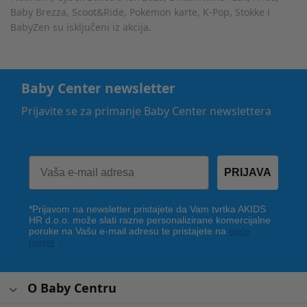
Baby Brezza, Scoot&Ride, Pokemon karte, K-Pop, Stokke i
BabyZen su isključeni iz akcija.
Baby Center newsletter
Prijavite se za primanje Baby Center newslettera
PRIJAVA
*Prijavom na newsletter pristajete da Vam tvrtka AKIDS
HR d.o.o. može slati razne personalizirane komercijalne
poruke na Vašu e-mail adresu te pristajete na
opće
uvjete
.
O Baby Centru