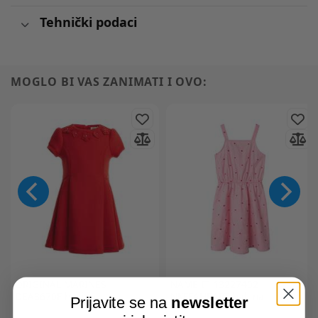
Tehnički podaci
MOGLO BI VAS ZANIMATI I OVO:
ORIGINAL MARINES
NAME IT
13227402
DEA3670F haljina
NKFFAHEART haljina
Prijavite se na
newsletter