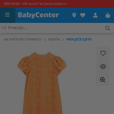
WEB AKCIJA -10% na sve* za članove kluba
>>>
Pretraži
...
NA POČETNU STRANICU
ODJEĆA
PROLJEĆE/LJETO