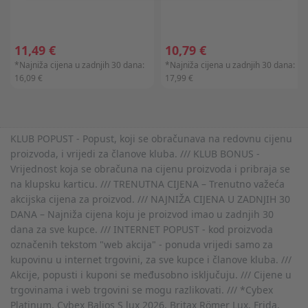
11,49 €
10,79 €
*Najniža cijena u zadnjih 30 dana:
*Najniža cijena u zadnjih 30 dana:
16,09 €
17,99 €
KLUB POPUST - Popust, koji se obračunava na redovnu cijenu
proizvoda, i vrijedi za članove kluba. /// KLUB BONUS -
Vrijednost koja se obračuna na cijenu proizvoda i pribraja se
na klupsku karticu. /// TRENUTNA CIJENA – Trenutno važeća
akcijska cijena za proizvod. /// NAJNIŽA CIJENA U ZADNJIH 30
DANA – Najniža cijena koju je proizvod imao u zadnjih 30
dana za sve kupce. /// INTERNET POPUST - kod proizvoda
označenih tekstom "web akcija" - ponuda vrijedi samo za
kupovinu u internet trgovini, za sve kupce i članove kluba. ///
Akcije, popusti i kuponi se međusobno isključuju. /// Cijene u
trgovinama i web trgovini se mogu razlikovati. /// *Cybex
Platinum, Cybex Balios S lux 2026, Britax Römer Lux, Frida,