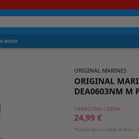
JA MODA
ORIGINAL MARINES
ORIGINAL MARI
DEA0603NM M P
TRENUTNA CIJENA
24,99 €
*Najniža cijena u zadnjih 30 dana:
3