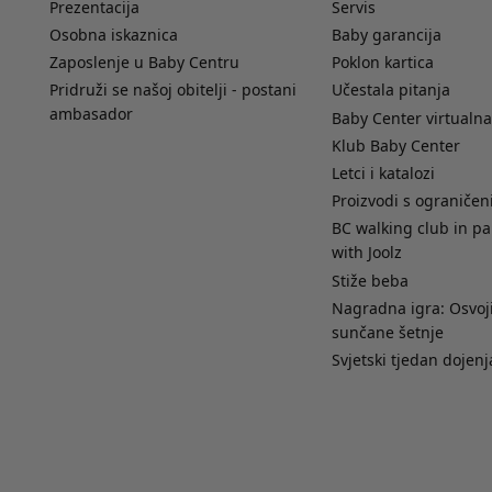
Prezentacija
Servis
Osobna iskaznica
Baby garancija
Zaposlenje u Baby Centru
Poklon kartica
Pridruži se našoj obitelji - postani
Učestala pitanja
ambasador
Baby Center virtualna
Klub Baby Center
Letci i katalozi
Proizvodi s ograniče
BC walking club in pa
with Joolz
Stiže beba
Nagradna igra: Osvoji
sunčane šetnje
Svjetski tjedan dojenj