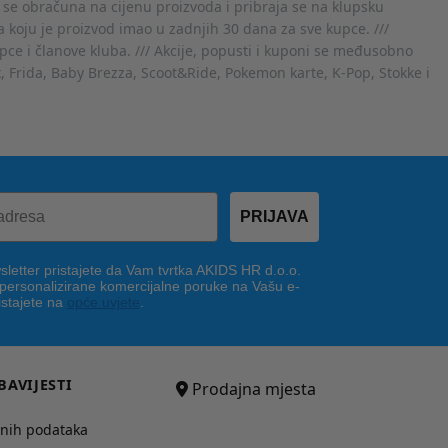
 se obračuna na cijenu proizvoda i pribraja se na klupsku
 koju je proizvod imao u zadnjih 30 dana za sve kupce. ///
ce i članove kluba. /// Akcije, popusti i kuponi se međusobno
x, Frida, Baby Brezza, Scoot&Ride, Pokemon karte, K-Pop, Stokke i
PRIJAVA
letter pristajete da Vam tvrtka AKIDS HR d.o.o.
 personalizirane komercijalne poruke na Vašu e-
istajete na
opće uvjete
.
BAVIJESTI
Prodajna mjesta
bnih podataka