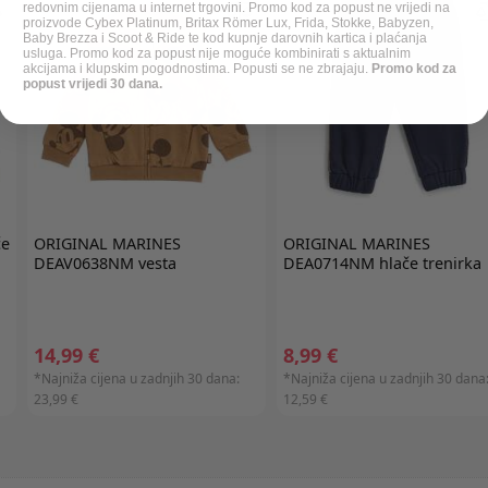
redovnim cijenama u internet trgovini. Promo kod za popust ne vrijedi na
proizvode Cybex Platinum, Britax Römer Lux, Frida, Stokke, Babyzen,
Baby Brezza i Scoot & Ride te kod kupnje darovnih kartica i plaćanja
usluga. Promo kod za popust nije moguće kombinirati s aktualnim
akcijama i klupskim pogodnostima. Popusti se ne zbrajaju.
Promo kod za
popust vrijedi 30 dana.
če
ORIGINAL MARINES
ORIGINAL MARINES
DEAV0638NM vesta
DEA0714NM hlače trenirka
14,99 €
8,99 €
*Najniža cijena u zadnjih 30 dana:
*Najniža cijena u zadnjih 30 dana
23,99 €
12,59 €