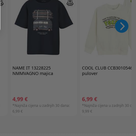
NAME IT
13228225
COOL CLUB
CCB3010546
NMMVAGNO majica
pulover
4,99 €
6,99 €
:
*Najniža cijena u zadnjih 30 dana:
*Najniža cijena u zadnjih 30 dan
6,99 €
9,99 €