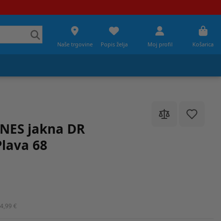
Naše trgovine
Popis želja
Moj profil
Košarica
NES jakna DR
lava 68
4,99 €