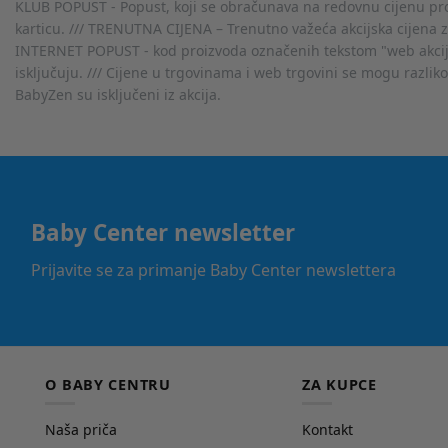
KLUB POPUST - Popust, koji se obračunava na redovnu cijenu proiz
karticu. /// TRENUTNA CIJENA – Trenutno važeća akcijska cijena 
INTERNET POPUST - kod proizvoda označenih tekstom "web akcija" 
isključuju. /// Cijene u trgovinama i web trgovini se mogu razlik
BabyZen su isključeni iz akcija.
Baby Center newsletter
Prijavite se za primanje Baby Center newslettera
O BABY CENTRU
ZA KUPCE
Naša priča
Kontakt