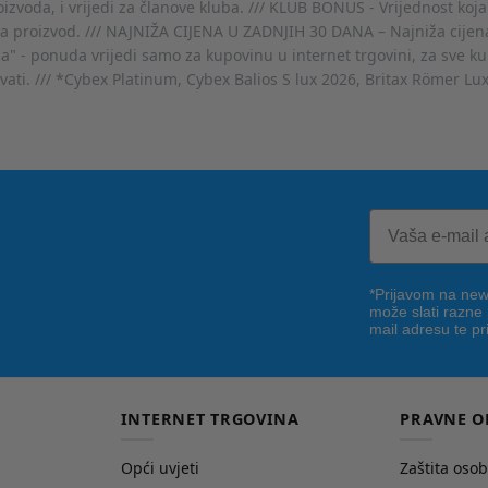
voda, i vrijedi za članove kluba. /// KLUB BONUS - Vrijednost koja
za proizvod. /// NAJNIŽA CIJENA U ZADNJIH 30 DANA – Najniža cijena
- ponuda vrijedi samo za kupovinu u internet trgovini, za sve kup
ovati. /// *Cybex Platinum, Cybex Balios S lux 2026, Britax Römer Lu
*Prijavom na news
može slati razne
mail adresu te pr
INTERNET TRGOVINA
PRAVNE O
Opći uvjeti
Zaštita oso