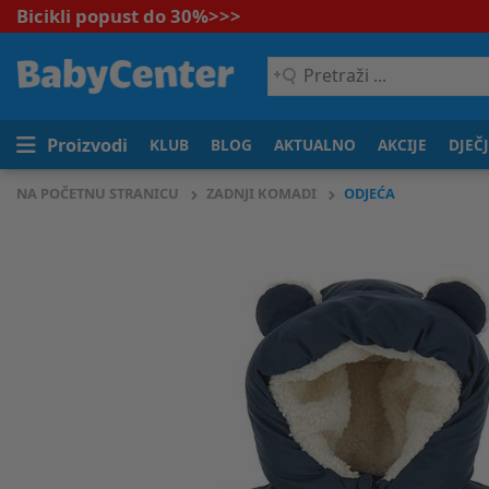
Bicikli popust do 30%
>>>
Pretraži
...
Proizvodi
KLUB
BLOG
AKTUALNO
AKCIJE
DJEČ
NA POČETNU STRANICU
ZADNJI KOMADI
ODJEĆA