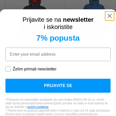
Prijavite se na
newsletter
i iskoristite
7% popusta
GEOX
K2628K K TUONO CB
GEOX
K2628L K TUONO LO
SHORT PAR F1664 T2611 jakna
PARKA F4529 T2611 jakna
Želim primati newsletter
47,09 €
57,89 €
*Najniža cijena u zadnjih 30 dana:
*Najniža cijena u zadnjih 30 dana
PRIJAVITE SE
78,49 €
96,49 €
*Prijavom na newsletter pristajete da vam tvrtka AKIDS HR d.o.o. može
slati razne personalizirane komercijalne poruke na vašu e-mail adresu te
da se slažete s
općim uvjetima
.
* Promo kod za popust zaprimit ćete e-mailom u roku od 24 sata od prijave.
Promo kod za popust vrijedi samo za prvu narudžbu proizvoda po