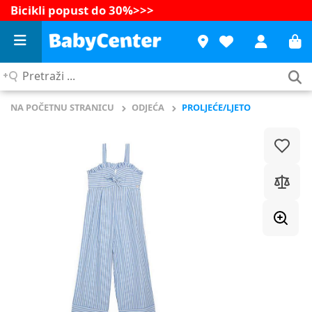
Bicikli popust do 30%
>>>
Pretraži
...
NA POČETNU STRANICU
ODJEĆA
PROLJEĆE/LJETO