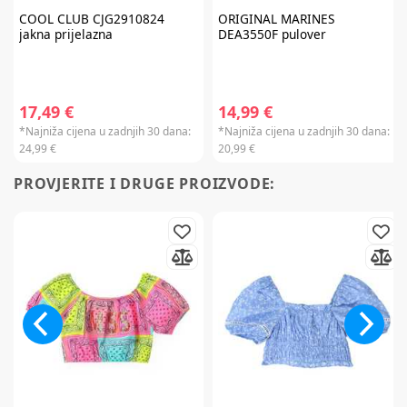
COOL CLUB
CJG2910824
ORIGINAL MARINES
jakna prijelazna
DEA3550F pulover
Prijavite se na
newsletter
i iskoristite
17,49 €
14,99 €
7% popusta
*Najniža cijena u zadnjih 30 dana:
*Najniža cijena u zadnjih 30 dana:
24,99 €
20,99 €
PROVJERITE I DRUGE PROIZVODE:
Želim primati newsletter
PRIJAVITE SE
*Prijavom na newsletter pristajete da vam tvrtka AKIDS HR d.o.o. može
slati razne personalizirane komercijalne poruke na vašu e-mail adresu te
da se slažete s
općim uvjetima
.
* Promo kod za popust zaprimit ćete e-mailom u roku od 24 sata od prijave.
Promo kod za popust vrijedi samo za prvu narudžbu proizvoda po
redovnim cijenama u internet trgovini. Promo kod za popust ne vrijedi na
proizvode Cybex Platinum, Britax Römer Lux, Frida, Stokke, Babyzen,