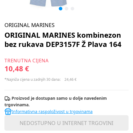
ORIGINAL MARINES
ORIGINAL MARINES kombinezon
bez rukava DEP3157F Ž Plava 164
TRENUTNA CIJENA
10,48 €
*Najniža cijena u zadnjih 30 dana:
24,46 €
Proizvod je dostupan samo u dolje navedenim
trgovinama.
Informativna raspoloživost u trgovinama
NEDOSTUPNO U INTERNET TRGOVINI