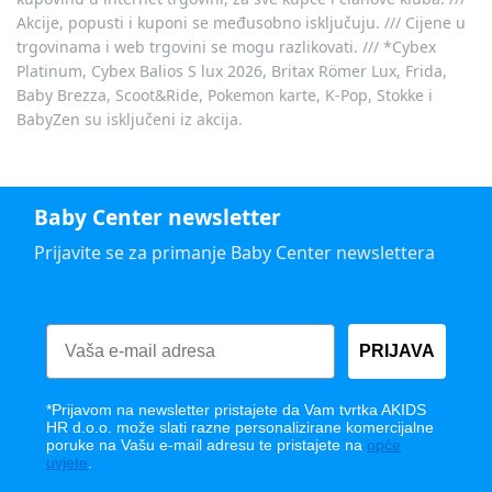
Akcije, popusti i kuponi se međusobno isključuju. /// Cijene u
trgovinama i web trgovini se mogu razlikovati. /// *Cybex
Platinum, Cybex Balios S lux 2026, Britax Römer Lux, Frida,
Baby Brezza, Scoot&Ride, Pokemon karte, K-Pop, Stokke i
BabyZen su isključeni iz akcija.
Baby Center newsletter
Prijavite se za primanje Baby Center newslettera
PRIJAVA
*Prijavom na newsletter pristajete da Vam tvrtka AKIDS
HR d.o.o. može slati razne personalizirane komercijalne
poruke na Vašu e-mail adresu te pristajete na
opće
uvjete
.