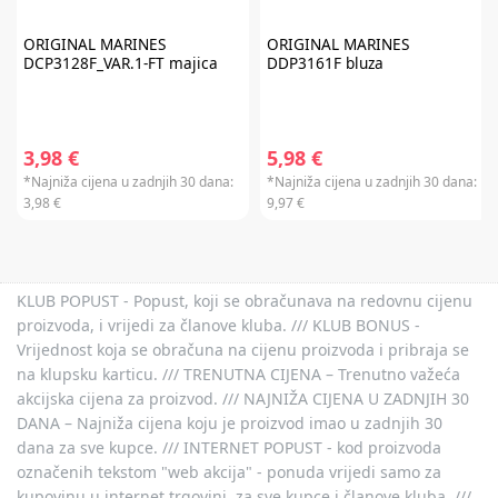
Baby Brezza i Scoot & Ride te kod kupnje darovnih kartica i plaćanja
usluga. Promo kod za popust nije moguće kombinirati s aktualnim
akcijama i klupskim pogodnostima. Popusti se ne zbrajaju.
Promo kod za
ORIGINAL MARINES
ORIGINAL MARINES
popust vrijedi 30 dana.
DCP3128F_VAR.1-FT majica
DDP3161F bluza
3,98 €
5,98 €
*Najniža cijena u zadnjih 30 dana:
*Najniža cijena u zadnjih 30 dana:
3,98 €
9,97 €
KLUB POPUST - Popust, koji se obračunava na redovnu cijenu
proizvoda, i vrijedi za članove kluba. /// KLUB BONUS -
Vrijednost koja se obračuna na cijenu proizvoda i pribraja se
na klupsku karticu. /// TRENUTNA CIJENA – Trenutno važeća
akcijska cijena za proizvod. /// NAJNIŽA CIJENA U ZADNJIH 30
DANA – Najniža cijena koju je proizvod imao u zadnjih 30
dana za sve kupce. /// INTERNET POPUST - kod proizvoda
označenih tekstom "web akcija" - ponuda vrijedi samo za
kupovinu u internet trgovini, za sve kupce i članove kluba. ///