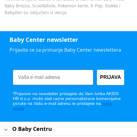
Baby Brezza, Scoot&Ride, Pokemon karte, K-Pop, Stokke i
BabyZen su isključeni iz akcija.
Baby Center newsletter
Prijavite se za primanje Baby Center newslettera
PRIJAVA
*Prijavom na newsletter pristajete da Vam tvrtka AKIDS
HR d.o.o. može slati razne personalizirane komercijalne
poruke na Vašu e-mail adresu te pristajete na
opće
uvjete
.
O Baby Centru