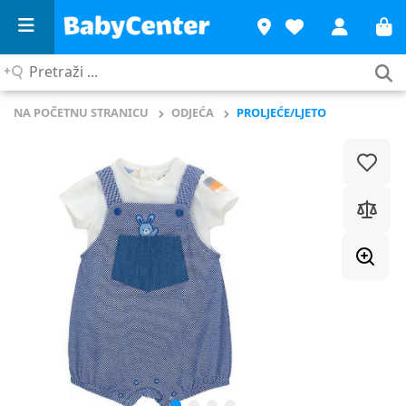
Pretraži
...
NA POČETNU STRANICU
ODJEĆA
PROLJEĆE/LJETO