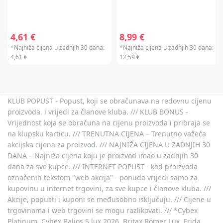
4,61 €
8,99 €
*Najniža cijena u zadnjih 30 dana:
*Najniža cijena u zadnjih 30 dana:
4,61 €
12,59 €
KLUB POPUST - Popust, koji se obračunava na redovnu cijenu
proizvoda, i vrijedi za članove kluba. /// KLUB BONUS -
Vrijednost koja se obračuna na cijenu proizvoda i pribraja se
na klupsku karticu. /// TRENUTNA CIJENA – Trenutno važeća
akcijska cijena za proizvod. /// NAJNIŽA CIJENA U ZADNJIH 30
DANA – Najniža cijena koju je proizvod imao u zadnjih 30
dana za sve kupce. /// INTERNET POPUST - kod proizvoda
označenih tekstom "web akcija" - ponuda vrijedi samo za
kupovinu u internet trgovini, za sve kupce i članove kluba. ///
Akcije, popusti i kuponi se međusobno isključuju. /// Cijene u
trgovinama i web trgovini se mogu razlikovati. /// *Cybex
Platinum, Cybex Balios S lux 2026, Britax Römer Lux, Frida,