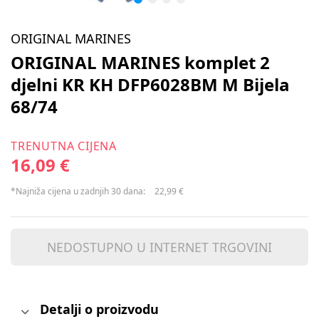
ORIGINAL MARINES
ORIGINAL MARINES komplet 2
djelni KR KH DFP6028BM M Bijela
68/74
TRENUTNA CIJENA
16,09 €
*Najniža cijena u zadnjih 30 dana:
22,99 €
NEDOSTUPNO U INTERNET TRGOVINI
Detalji o proizvodu