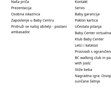
Naša priča
Kontakt
Prezentacija
Servis
Osobna iskaznica
Baby garancija
Zaposlenje u Baby Centru
Poklon kartica
Pridruži se našoj obitelji - postani
Učestala pitanja
ambasador
Baby Center virtualna
Klub Baby Center
Letci i katalozi
Proizvodi s ograniče
BC walking club in pa
with Joolz
Stiže beba
Nagradna igra: Osvoji
sunčane šetnje