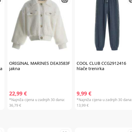
Prijavite se na
newsletter
i iskoristite
7% popusta
ORIGINAL MARINES
DEA3583F
COOL CLUB
CCG2912416
ka
jakna
hlače trenirka
Želim primati newsletter
22,99 €
9,99 €
PRIJAVITE SE
*Najniža cijena u zadnjih 30 dana:
*Najniža cijena u zadnjih 30 dana
36,79 €
13,99 €
*Prijavom na newsletter pristajete da vam tvrtka AKIDS HR d.o.o. može
slati razne personalizirane komercijalne poruke na vašu e-mail adresu te
da se slažete s
općim uvjetima
.
* Promo kod za popust zaprimit ćete e-mailom u roku od 24 sata od prijave.
Promo kod za popust vrijedi samo za prvu narudžbu proizvoda po