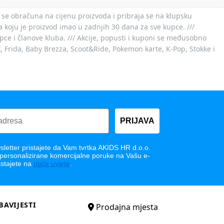
 se obračuna na cijenu proizvoda i pribraja se na klupsku
 koju je proizvod imao u zadnjih 30 dana za sve kupce. ///
ce i članove kluba. /// Akcije, popusti i kuponi se međusobno
x, Frida, Baby Brezza, Scoot&Ride, Pokemon karte, K-Pop, Stokke i
PRIJAVA
letter pristajete da Vam tvrtka AKIDS HR d.o.o.
 personalizirane komercijalne poruke na Vašu e-
istajete na
opće uvjete
.
BAVIJESTI
Prodajna mjesta