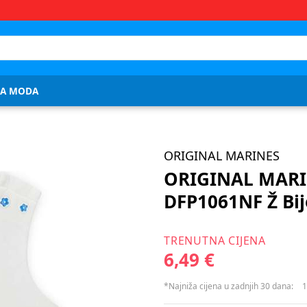
JA MODA
ORIGINAL MARINES
ORIGINAL MARI
DFP1061NF Ž Bij
TRENUTNA CIJENA
6,49 €
*Najniža cijena u zadnjih 30 dana:
1