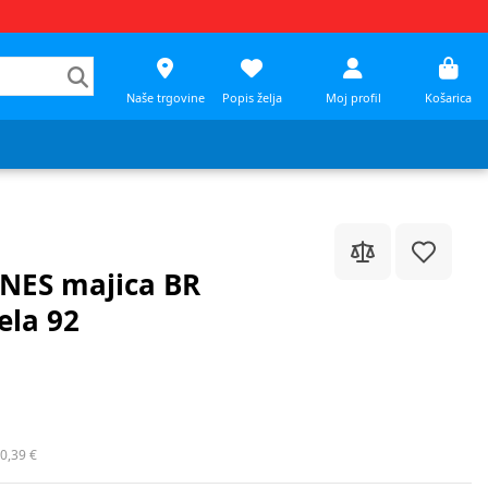
Naše trgovine
Popis želja
Moj profil
Košarica
NES majica BR
ela 92
0,39 €