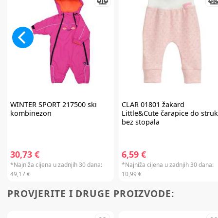
WINTER SPORT
217500 ski
CLAR
01801 žakard
kombinezon
Little&Cute čarapice do stru
bez stopala
30,73 €
6,59 €
*Najniža cijena u zadnjih 30 dana:
*Najniža cijena u zadnjih 30 dana:
49,17 €
10,99 €
PROVJERITE I DRUGE PROIZVODE: