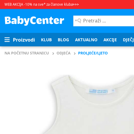
WEB AKCIJA -10% na sve* za članove kluba
>>>
Pretraži
...
Proizvodi
KLUB
BLOG
AKTUALNO
AKCIJE
DJEČ
NA POČETNU STRANICU
ODJEĆA
PROLJEĆE/LJETO