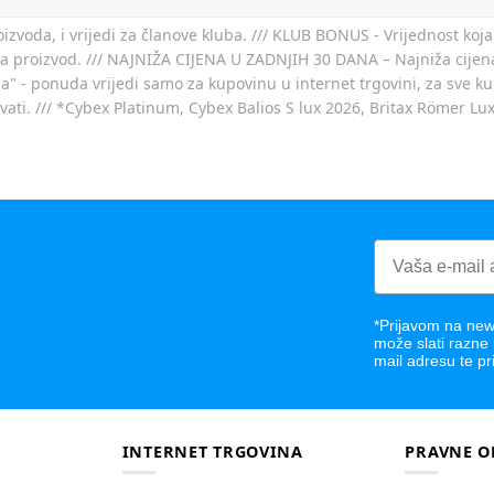
voda, i vrijedi za članove kluba. /// KLUB BONUS - Vrijednost koja
za proizvod. /// NAJNIŽA CIJENA U ZADNJIH 30 DANA – Najniža cijena
- ponuda vrijedi samo za kupovinu u internet trgovini, za sve kup
ovati. /// *Cybex Platinum, Cybex Balios S lux 2026, Britax Römer Lu
*Prijavom na news
može slati razne
mail adresu te pr
INTERNET TRGOVINA
PRAVNE O