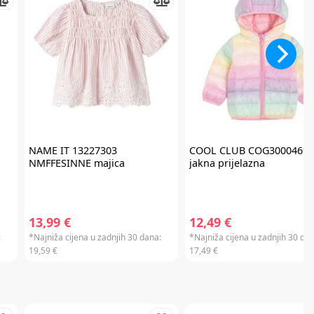
NAME IT
13227303
COOL CLUB
COG3000469
NMFFESINNE majica
jakna prijelazna
13,99 €
12,49 €
:
*Najniža cijena u zadnjih 30 dana:
*Najniža cijena u zadnjih 30 dan
19,59 €
17,49 €