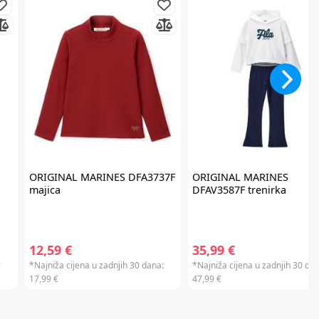
ORIGINAL MARINES
DFA3737F
ORIGINAL MARINES
majica
DFAV3587F trenirka
12,59 €
35,99 €
:
*Najniža cijena u zadnjih 30 dana:
*Najniža cijena u zadnjih 30 dan
17,99 €
47,99 €