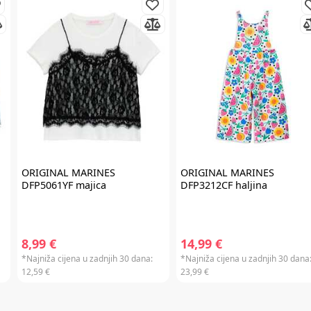
redovnim cijenama u internet trgovini. Promo kod za popust ne vrijedi na
proizvode Cybex Platinum, Britax Römer Lux, Frida, Stokke, Babyzen,
Baby Brezza i Scoot & Ride te kod kupnje darovnih kartica i plaćanja
usluga. Promo kod za popust nije moguće kombinirati s aktualnim
akcijama i klupskim pogodnostima. Popusti se ne zbrajaju.
Promo kod za
popust vrijedi 30 dana.
ORIGINAL MARINES
ORIGINAL MARINES
DFP5061YF majica
DFP3212CF haljina
8,99 €
14,99 €
*Najniža cijena u zadnjih 30 dana:
*Najniža cijena u zadnjih 30 dana
12,59 €
23,99 €