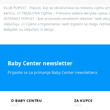
KLUB POPUST - Popust, koji se obračunava na redovnu cijenu proiz
karticu. /// TRENUTNA CIJENA – Trenutno važeća akcijska cijena 
INTERNET POPUST - kod proizvoda označenih tekstom "web akcija" 
isključuju. /// Cijene u trgovinama i web trgovini se mogu razlik
BabyZen su isključeni iz akcija.
Baby Center newsletter
Prijavite se za primanje Baby Center newslettera
O BABY CENTRU
ZA KUPCE