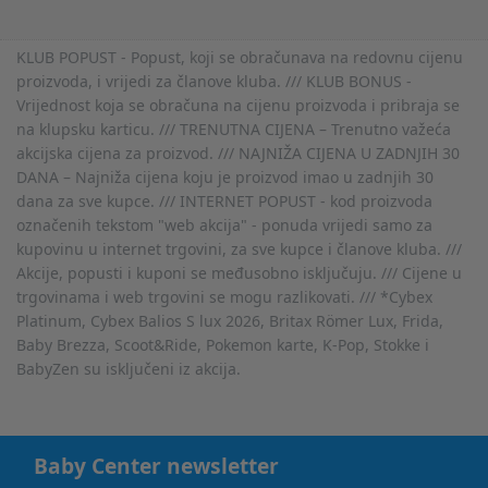
KLUB POPUST - Popust, koji se obračunava na redovnu cijenu
proizvoda, i vrijedi za članove kluba. /// KLUB BONUS -
Vrijednost koja se obračuna na cijenu proizvoda i pribraja se
na klupsku karticu. /// TRENUTNA CIJENA – Trenutno važeća
akcijska cijena za proizvod. /// NAJNIŽA CIJENA U ZADNJIH 30
DANA – Najniža cijena koju je proizvod imao u zadnjih 30
dana za sve kupce. /// INTERNET POPUST - kod proizvoda
označenih tekstom "web akcija" - ponuda vrijedi samo za
kupovinu u internet trgovini, za sve kupce i članove kluba. ///
Akcije, popusti i kuponi se međusobno isključuju. /// Cijene u
trgovinama i web trgovini se mogu razlikovati. /// *Cybex
Platinum, Cybex Balios S lux 2026, Britax Römer Lux, Frida,
Baby Brezza, Scoot&Ride, Pokemon karte, K-Pop, Stokke i
BabyZen su isključeni iz akcija.
Baby Center newsletter