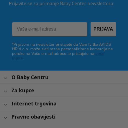
Prijavite se za primanje Baby Center newslettera
PRIJAVA
*Prijavom na newsletter pristajete da Vam tvrtka AKIDS
HR d.o.o. može slati razne personalizirane komercijalne
poruke na Vašu e-mail adresu te pristajete na
opće
uvjete
.
O Baby Centru
Za kupce
Internet trgovina
Pravne obavijesti