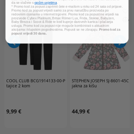
da se slažete s
općim uvjetima
.
* Promo kod za popust zaprimit ćete e-mailom u roku od 24 sata od prijave.
Promo kod za popust vrijedi samo za prvu narudžbu proizvoda po
redovnim cijenama u internet trgovini. Promo kod za popust ne vrijedi na
proizvode Cybex Platinum, Britax Römer Lux, Frida, Stokke, Babyzen,
Baby Brezza i Scoot & Ride te kod kupnje darovnih kartica i plaćanja
usluga. Promo kod za popust nije moguće kombinirati s aktualnim
akcijama i klupskim pogodnostima. Popusti se ne zbrajaju.
Promo kod za
popust vrijedi 30 dana.
COOL CLUB
BCG1914133-00-P
STEPHEN JOSEPH
SJ-8601-45C
tajice 2 kom
jakna za kišu
9,99 €
44,99 €